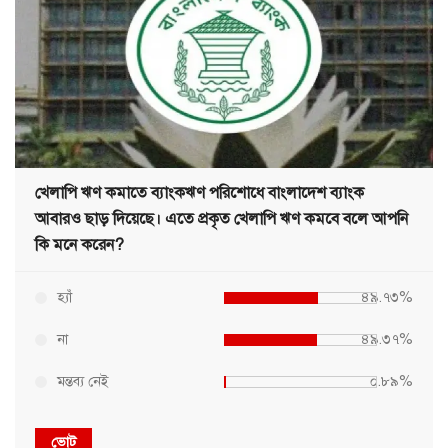
খেলাপি ঋণ কমাতে ব্যাংকঋণ পরিশোধে বাংলাদেশ ব্যাংক
আবারও ছাড় দিয়েছে। এতে প্রকৃত খেলাপি ঋণ কমবে বলে আপনি
কি মনে করেন?
হ্যাঁ
৪৯.৭৩%
না
৪৯.৩৭%
মন্তব্য নেই
০.৮৯%
ভোট