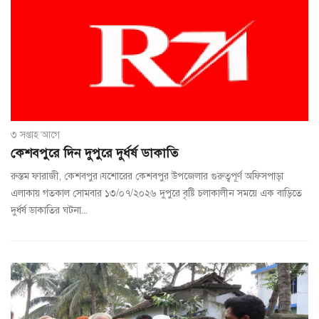
৩ সপ্তাহ আগে
কেশবপুরে দিন দুপুরে দুর্ধর্ষ ডাকাতি
রুস্তম ফারাজী, কেশবপুর।যশোরের কেশবপুর উপজেলার গুরুত্বপূর্ণ অফিসপাড়া
এলাকায় গতকাল সোমবার ১৩/০৭/২০২৬ দুপুরে বৃষ্টি চলাকালীন সময়ে এক বাড়িতে
দুর্ধর্ষ ডাকাতির ঘটনা...