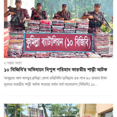
২ সপ্তাহ আগে
১০ বিজিবি'র অভিযানে বিপুল পরিমান ভারতীয় শাড়ী আটক
আব্দুল্লাহ আল মানছুর,কুমিল্লা জেলা প্রতিনিধি//কুমিল্লায় ৩৩ লাখ ৯০ হাজার টাকা
মূল্যের ভারতীয় শাড়ী আটক করেছে বর্ডার গার্ড বাংলাদেশ (বিজিবি) ১০...