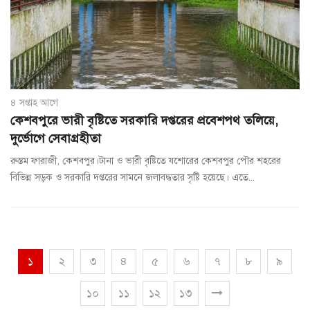
৪ সপ্তাহ আগে
কেশবপুরে ভারী বৃষ্টিতে সরকারি দপ্তরের প্রবেশপথ তলিয়ে,
দুর্ভোগে সেবাগ্রহীতা
রুস্তম ফারাজী, কেশবপুর।টানা ও ভারী বৃষ্টিতে যশোরের কেশবপুর পৌর শহরের
বিভিন্ন সড়ক ও সরকারি দপ্তরের সামনে জলাবদ্ধতার সৃষ্টি হয়েছে। এতে...
১
২
৩
৪
৫
৬
৭
৮
৯
১০
১১
১২
১৩