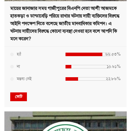
মায়ের জানাজার সময় গাজীপুরের বিএনপি নেতা আলী আজমকে
হাতকড়া ও ডান্ডাবেড়ি পরিয়ে রাখার ঘটনায় দায়ী ব্যক্তিদের বিরুদ্ধে
আইনি পদক্ষেপ নিতে বলেছে জাতীয় মানবাধিকার কমিশন। এ
ঘটনায় দায়ীদের বিরুদ্ধে কোনো ব্যবস্থা নেওয়া হবে বলে আপনি কি
মনে করেন?
হ্যাঁ
৬৬.৫৩%
না
১০.৬১%
মন্তব্য নেই
২২.৮৬%
ভোট