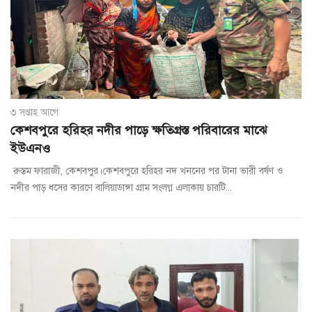
৩ সপ্তাহ আগে
কেশবপুরে হরিহর নদীর পাড়ে ক্ষতিগ্রস্ত পরিবারের মাঝে
ইউএনও
রুস্তম ফারাজী, কেশবপুর।কেশবপুরে হরিহর নদ খননের পর টানা ভারী বর্ষণ ও
নদীর পাড় ধসের কারণে বালিয়াডাঙ্গা গ্রাম সংলগ্ন এলাকায় চারটি...