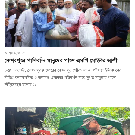
৩ সপ্তাহ আগে
কেশবপুরে পানিবন্দি মানুষের পাশে এমপি মোক্তার আলী
রুস্তম ফারাজী, কেশবপুর।যশোরের কেশবপুর পৌরসভা ও পাঁজিয়া ইউনিয়নের
বিভিন্ন বন্যাকবলিত ও জলাবদ্ধ এলাকায় পরিদর্শন করে দুর্গত মানুষের পাশে
দাঁড়িয়েছেন যশোর-৬...