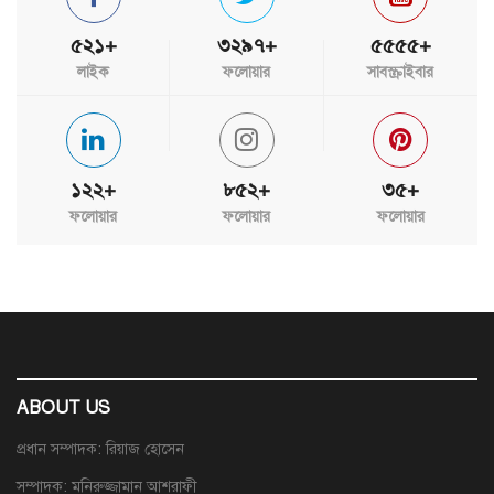
৫২১+
৩২৯৭+
৫৫৫৫+
লাইক
ফলোয়ার
সাবস্ক্রাইবার
১২২+
৮৫২+
৩৫+
ফলোয়ার
ফলোয়ার
ফলোয়ার
ABOUT US
প্রধান সম্পাদক: রিয়াজ হোসেন
সম্পাদক: মনিরুজ্জামান আশরাফী