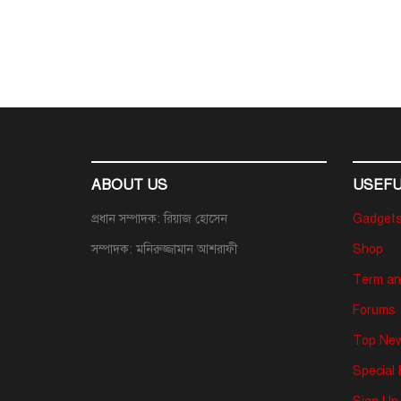
ABOUT US
USEFU
প্রধান সম্পাদক: রিয়াজ হোসেন
Gadget
সম্পাদক: মনিরুজ্জামান আশরাফী
Shop
Term an
Forums
Top New
Special