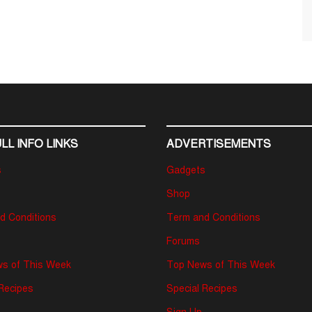
LL INFO LINKS
ADVERTISEMENTS
s
Gadgets
Shop
d Conditions
Term and Conditions
Forums
s of This Week
Top News of This Week
 Recipes
Special Recipes