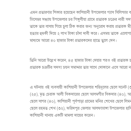
এমন প্রতারণার শিকার হয়েছেন কাশিয়ানী উপজেলার গ্যাস সিলিন্ডার 
ডিসেম্বর সন্ধ্যায় উপজেলার চর পিঙ্গুলীয়া গ্রামে প্রতারক চক্রের নার
তাকে তার বাসায় গিয়ে চুলা ঠিক করার জন্য অনুরোধ করায় প্রতারক ম
হত্যার হুমকী দিয়ে ২ লাখ টাকা চাঁদা দাবী করে। এসময় তাকে এলো
মাধ্যমে আরো ৪০ হাজার টাকা প্রতারকদের হাতে তুলে দেন।
তিনি আরো উল্লেখ করেন, ৪৫ হাজার টাকা দেয়ার পরও ওই প্রতারক চ
প্রতারক চক্রটির সদস্য চয়ন সমাদ্দার তার সাথে দোকানে এসে আরো 
এ ঘটনায় ওই ব্যবসায়ী কাশিয়ানী উপজেলার শহিদুলের ছেলে সনেট (৩
(২৫), মৃত চেরাক আলী সিকদারের ছেলে আলমগীর সিকদার (৪০), আলম সম
ছেলে সাগর (৪০), কাশিয়ানী পূর্বপাড়া গ্রামের মনির শেখের ছেলে লি
ছেলে রহমত শেখ (৩২), ফরিদপুর জেলার আলফাডাঙ্গা উপজেলার হাসি
কাশিয়ানী থানায় একটি মামলা দায়ের করেন।