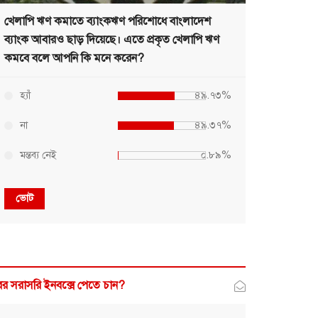
খেলাপি ঋণ কমাতে ব্যাংকঋণ পরিশোধে বাংলাদেশ
ব্যাংক আবারও ছাড় দিয়েছে। এতে প্রকৃত খেলাপি ঋণ
কমবে বলে আপনি কি মনে করেন?
হ্যাঁ
৪৯.৭৩%
না
৪৯.৩৭%
মন্তব্য নেই
০.৮৯%
ভোট
র সরাসরি ইনবক্সে পেতে চান?