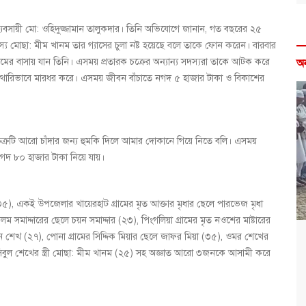
ব্যবসায়ী মো: ওহিদুজ্জামান তালুকদার। তিনি অভিযোগে জানান, গত বছরের ২৫
ী সদস্য মোছা: মীম খানম তার গ্যাসের চুলা নষ্ট হয়েছে বলে তাকে ফোন করেন। বারবার
ীমের বাসায় যান তিনি। এসময় প্রতারক চক্রের অন্যান্য সদস্যরা তাকে আটক করে
অ
পাথারিভাবে মারধর করে। এসময় জীবন বাঁচাতে নগদ ৫ হাজার টাকা ও বিকাশের
ক্রটি আরো চাঁদার জন্য হুমকি দিলে আমার দোকানে গিয়ে নিতে বলি। এসময়
নগদ ৮০ হাজার টাকা নিয়ে যায়।
৫), একই উপজেলার খায়েরহাট গ্রামের মৃত আক্তার মৃধার ছেলে পারভেজ মৃধা
াদ্দারের ছেলে চয়ন সমাদ্দার (২৩), পিংগলিয়া গ্রামের মৃত নওশের মাষ্টারের
মন শেখ (২৭), পোনা গ্রামের সিদ্দিক মিয়ার ছেলে জাফর মিয়া (৩৫), ওমর শেখের
বুল শেখের স্ত্রী মোছা: মীম খানম (২৫) সহ অজ্ঞাত আরো ৩জনকে আসামী করে