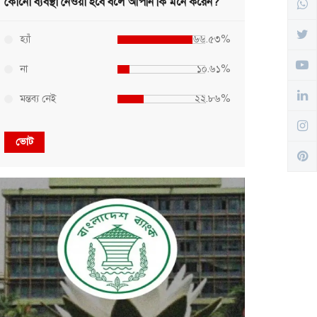
কোনো ব্যবস্থা নেওয়া হবে বলে আপনি কি মনে করেন?
হ্যাঁ
৬৬.৫৩%
না
১০.৬১%
মন্তব্য নেই
২২.৮৬%
ভোট