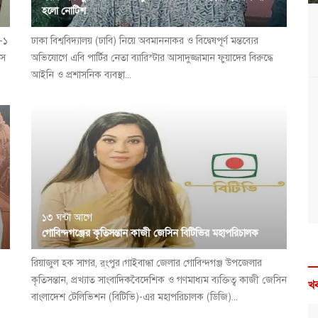
হলো নোটিশ
া-১
ঢাকা বিশ্ববিদ্যালয় (ঢাবি) নিয়ে অবমাননাকর ও বিদ্বেষপূর্ণ মন্তব্যের
বস
অভিযোগে এবি পার্টির নেতা ব্যারিস্টার আসাদুজ্জামান ফুয়াদের বিরুদ্ধে
আইনি ও প্রশাসনিক ব্যবস্থা...
১৩ ঘন্টা আগে
গোবিন্দগঞ্জের কৃতিসন্তান কাজী জেসিন বিটিভির মহাপরিচালক
রিয়াজুল হক সাগর, র্ংপুর।গাইবান্ধা জেলার গোবিন্দগঞ্জ উপজেলার
কৃতিসন্তান, প্রখ্যাত সাংবাদিকবৈদেশিক ও গণমাধ্যম ব্যক্তিত্ব কাজী জেসিন
খব
বাংলাদেশ টেলিভিশন (বিটিভি)-এর মহাপরিচালক (ডিজি)...