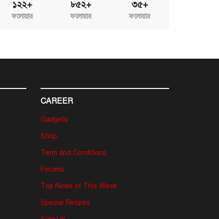
১২২+
৮৫২+
৩৫+
ফলোয়ার
ফলোয়ার
ফলোয়ার
CAREER
Gadgets
Shop
Term and Conditions
Forums
Top News of This Week
Special Recipes