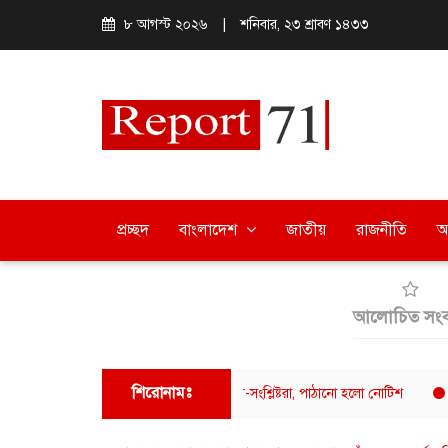
৮ আগস্ট ২০২৬
|
শনিবার, ২৩ শ্রাবণ ১৪৩৩
প্রচ্ছদ
বাংলাদেশ
জাতীয়
রাজনীতি
অ
আলোচিত সংব
শিরোনামঃ
িস্টার ফুয়াদের বক্তব্যে ক্ষুব্ধ ঢাবি শিক্ষার্থী-সংশ্লিষ্টরা, পাঠানো হলো নোটিশ
ক্যাফে আ