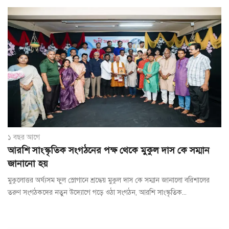
১ বছর আগে
আরশি সাংস্কৃতিক সংগঠনের পক্ষ থেকে মুকুল দাস কে সম্মান
জানানো হয়
মুকুলোত্তর অর্ঘ্যসম ফুল স্লোগানে শ্রদ্ধেয় মুকুল দাস কে সম্মান জানালো বরিশালের
তরুণ সংগঠকদের নতুন উদ্যোগে গড়ে ওঠা সংগঠন, আরশি সাংস্কৃতিক...