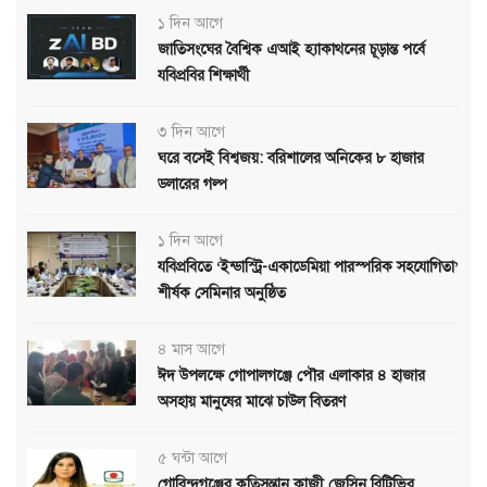
১ দিন আগে
জাতিসংঘের বৈশ্বিক এআই হ্যাকাথনের চূড়ান্ত পর্বে
যবিপ্রবির শিক্ষার্থী
৩ দিন আগে
ঘরে বসেই বিশ্বজয়: বরিশালের অনিকের ৮ হাজার
ডলারের গল্প
১ দিন আগে
যবিপ্রবিতে ‘ইন্ডাস্ট্রি-একাডেমিয়া পারস্পরিক সহযোগিতা’
শীর্ষক সেমিনার অনুষ্ঠিত
৪ মাস আগে
ঈদ উপলক্ষে গোপালগঞ্জে পৌর এলাকার ৪ হাজার
অসহায় মানুষের মাঝে চাউল বিতরণ
৫ ঘন্টা আগে
গোবিন্দগঞ্জের কৃতিসন্তান কাজী জেসিন বিটিভির