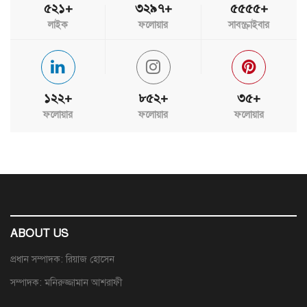
৫২১+
৩২৯৭+
৫৫৫৫+
লাইক
ফলোয়ার
সাবস্ক্রাইবার
১২২+
৮৫২+
৩৫+
ফলোয়ার
ফলোয়ার
ফলোয়ার
ABOUT US
প্রধান সম্পাদক: রিয়াজ হোসেন
সম্পাদক: মনিরুজ্জামান আশরাফী