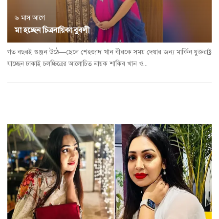
৬ মাস আগে
মা হচ্ছেন চিত্রনায়িকা বুবলী
গত বছরই গুঞ্জন উঠে―ছেলে শেহজাদ খান বীরকে সময় দেয়ার জন্য মার্কিন যুক্তরাষ্ট্র
যাচ্ছেন ঢাকাই চলচ্চিত্রের আলোচিত নায়ক শাকিব খান ও...