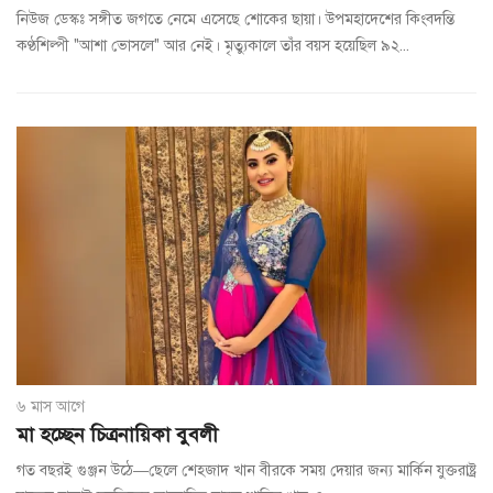
নিউজ ডেস্কঃ সঙ্গীত জগতে নেমে এসেছে শোকের ছায়া। উপমহাদেশের কিংবদন্তি
কণ্ঠশিল্পী "আশা ভোসলে" আর নেই। মৃত্যুকালে তাঁর বয়স হয়েছিল ৯২...
৬ মাস আগে
মা হচ্ছেন চিত্রনায়িকা বুবলী
গত বছরই গুঞ্জন উঠে―ছেলে শেহজাদ খান বীরকে সময় দেয়ার জন্য মার্কিন যুক্তরাষ্ট্র