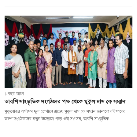
১ বছর আগে
আরশি সাংস্কৃতিক সংগঠনের পক্ষ থেকে মুকুল দাস কে সম্মান
মুকুলোত্তর অর্ঘ্যসম ফুল স্লোগানে শ্রদ্ধেয় মুকুল দাস কে সম্মান জানালো বরিশালের
তরুণ সংগঠকদের নতুন উদ্যোগে গড়ে ওঠা সংগঠন, আরশি সাংস্কৃতিক...