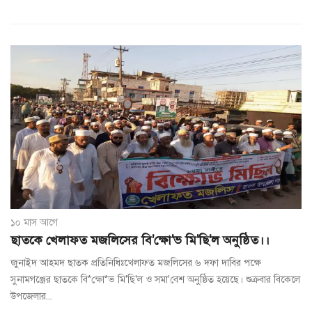
১০ মাস আগে
ছাতকে খেলাফত মজলিসের বি'ক্ষো'ভ মি'ছি'ল অনুষ্ঠিত।।
জুনাইদ আহমদ ছাতক প্রতিনিধিঃখেলাফত মজলিসের ৬ দফা দাবির পক্ষে
সুনামগঞ্জের ছাতকে বি*ক্ষো*ভ মি'ছি'ল ও সমা'বেশ অনুষ্ঠিত হয়েছে। শুক্রবার বিকেলে
উপজেলার...