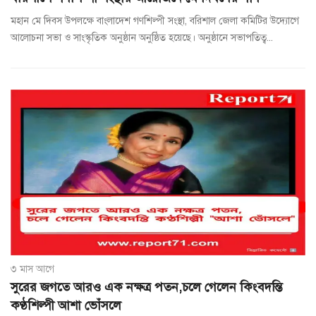
মহান মে দিবস উপলক্ষে বাংলাদেশ গণশিল্পী সংস্থা, বরিশাল জেলা কমিটির উদ্যোগে
আলোচনা সভা ও সাংস্কৃতিক অনুষ্ঠান অনুষ্ঠিত হয়েছে। অনুষ্ঠানে সভাপতিত্ব...
৩ মাস আগে
সুরের জগতে আরও এক নক্ষত্র পতন,চলে গেলেন কিংবদন্তি
কণ্ঠশিল্পী আশা ভোঁসলে