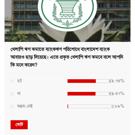
খেলাপি ঋণ কমাতে ব্যাংকঋণ পরিশোধে বাংলাদেশ ব্যাংক
আবারও ছাড় দিয়েছে। এতে প্রকৃত খেলাপি ঋণ কমবে বলে আপনি
কি মনে করেন?
হ্যাঁ
৪৯.৭৩%
না
৪৯.৩৭%
মন্তব্য নেই
০.৮৯%
ভোট