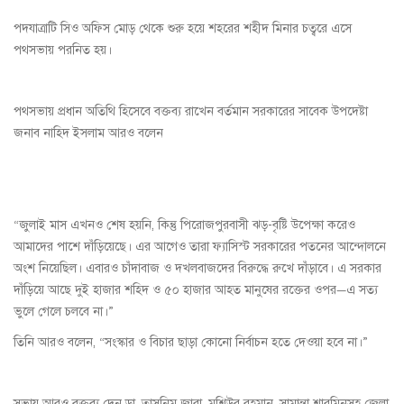
পদযাত্রাটি সিও অফিস মোড় থেকে শুরু হয়ে শহরের শহীদ মিনার চত্বরে এসে
পথসভায় পরনিত হয়।
পথসভায় প্রধান অতিথি হিসেবে বক্তব্য রাখেন বর্তমান সরকারের সাবেক উপদেষ্টা
জনাব নাহিদ ইসলাম আরও বলেন
“জুলাই মাস এখনও শেষ হয়নি, কিন্তু পিরোজপুরবাসী ঝড়-বৃষ্টি উপেক্ষা করেও
আমাদের পাশে দাঁড়িয়েছে। এর আগেও তারা ফ্যাসিস্ট সরকারের পতনের আন্দোলনে
অংশ নিয়েছিল। এবারও চাঁদাবাজ ও দখলবাজদের বিরুদ্ধে রুখে দাঁড়াবে। এ সরকার
দাঁড়িয়ে আছে দুই হাজার শহিদ ও ৫০ হাজার আহত মানুষের রক্তের ওপর—এ সত্য
ভুলে গেলে চলবে না।”
তিনি আরও বলেন, “সংস্কার ও বিচার ছাড়া কোনো নির্বাচন হতে দেওয়া হবে না।”
সভায় আরও বক্তব্য দেন ডা. তাসনিম জারা, মশিউর রহমান, সামান্তা শারমিনসহ জেলা