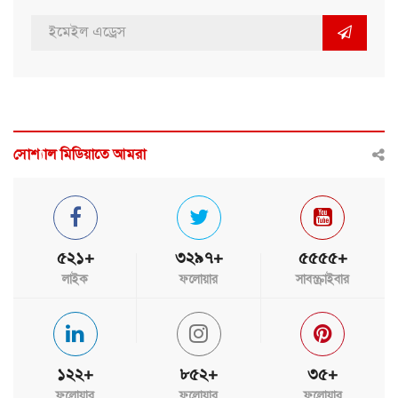
সোশ্যাল মিডিয়াতে আমরা
৫২১+
৩২৯৭+
৫৫৫৫+
লাইক
ফলোয়ার
সাবস্ক্রাইবার
১২২+
৮৫২+
৩৫+
ফলোয়ার
ফলোয়ার
ফলোয়ার