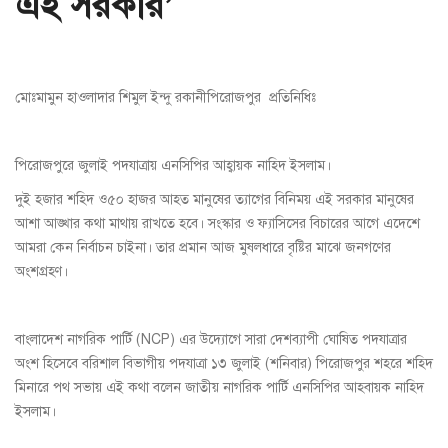
এই সরকার’
মোঃমামুন হাওলাদার শিমুল ইন্দু রকানীপিরোজপুর প্রতিনিধিঃ
পিরোজপুরে জুলাই পদযাত্রায় এনসিপির আহ্বায়ক নাহিদ ইসলাম।
দুই হজার শহিদ ও৫০ হাজর আহত মানুষের ত্যাগের বিনিময় এই সরকার মানুষের
আশা আঙ্খার কথা মাথায় রাখতে হবে। সংস্কার ও ফ্যাসিসের বিচারের আগে এদেশে
আমরা কেন নির্বাচন চাইনা। তার প্রমান আজ মুষলধারে বৃষ্টির মাঝে জনগণের
অংশগ্রহণ।
বাংলাদেশ নাগরিক পার্টি (NCP) এর উদ্যোগে সারা দেশব্যাপী ঘোষিত পদযাত্রার
অংশ হিসেবে বরিশাল বিভাগীয় পদযাত্রা ১৩ জুলাই (শনিবার) পিরোজপুর শহরে শহিদ
মিনারে পথ সভায় এই কথা বলেন জাতীয় নাগরিক পার্টি এনসিপির আহবায়ক নাহিদ
ইসলাম।