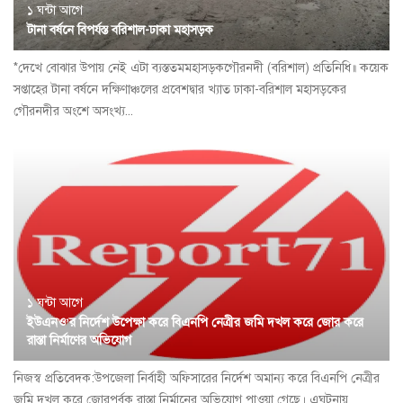
১ ঘন্টা আগে
টানা বর্ষনে বিপর্যস্ত বরিশাল-ঢাকা মহাসড়ক
*দেখে বোঝার উপায় নেই এটা ব্যস্ততমমহাসড়কগৌরনদী (বরিশাল) প্রতিনিধি॥ কয়েক
সপ্তাহের টানা বর্ষনে দক্ষিণাঞ্চলের প্রবেশদ্বার খ্যাত ঢাকা-বরিশাল মহাসড়কের
গৌরনদীর অংশে অসংখ্য...
১ ঘন্টা আগে
ইউএনও’র নির্দেশ উপেক্ষা করে বিএনপি নেত্রীর জমি দখল করে জোর করে
রাস্তা নির্মাণের অভিযোগ
নিজস্ব প্রতিবেদক:উপজেলা নির্বাহী অফিসারের নির্দেশ অমান্য করে বিএনপি নেত্রীর
জমি দখল করে জোরপূর্বক রাস্তা নির্মানের অভিযোগ পাওয়া গেছে। এঘটনায়