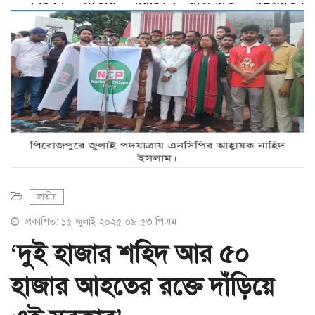
a
t
i
o
n
জাতীয়
প্রকাশিত: ১৫ জুলাই ২০২৫ ০৯:৫৩ পিএম
‘দুই হাজার শহিদ আর ৫০
হাজার আহতের রক্তে দাঁড়িয়ে