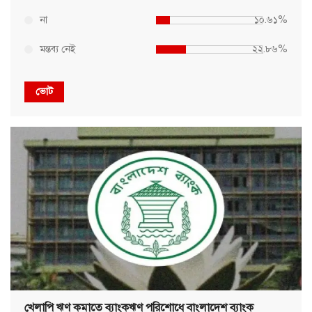
না
১০.৬১%
মন্তব্য নেই
২২.৮৬%
ভোট
খেলাপি ঋণ কমাতে ব্যাংকঋণ পরিশোধে বাংলাদেশ ব্যাংক