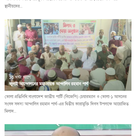
স্থানীয়দের...
১৩ ঘন্টা আগে
জুলাই আন্দোলনের মহা-নায়ক আন্দালিব রহমান পার্থ
ভোলা প্রতিনিধি:বাংলাদেশ জাতীয় পার্টি (বিজেপি) চেয়ারম্যান ও ভোলা-১ আসনের
সংসদ সদস্য আন্দালিব রহমান পার্থ-এর দ্বিতীয় কারামুক্তি দিবস উপলক্ষে আয়োজিত
মিলাদ...