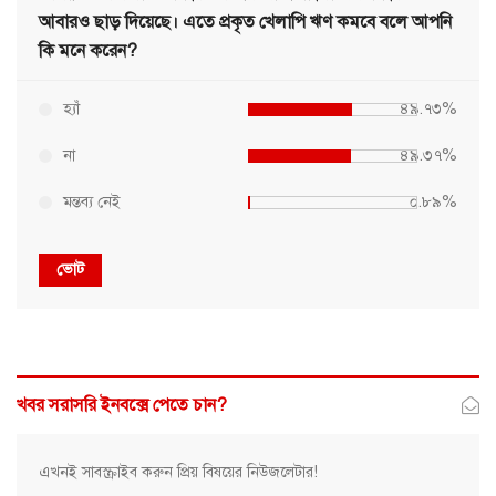
আবারও ছাড় দিয়েছে। এতে প্রকৃত খেলাপি ঋণ কমবে বলে আপনি
কি মনে করেন?
হ্যাঁ
৪৯.৭৩%
না
৪৯.৩৭%
মন্তব্য নেই
০.৮৯%
ভোট
খবর সরাসরি ইনবক্সে পেতে চান?
এখনই সাবস্ক্রাইব করুন প্রিয় বিষয়ের নিউজলেটার!