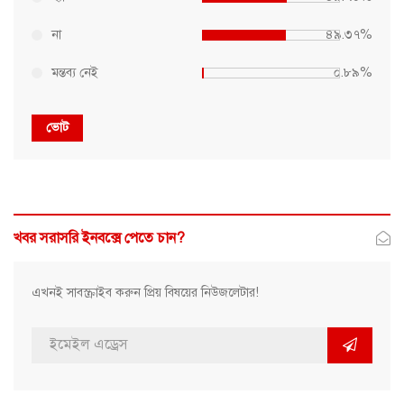
না
৪৯.৩৭%
মন্তব্য নেই
০.৮৯%
ভোট
খবর সরাসরি ইনবক্সে পেতে চান?
এখনই সাবস্ক্রাইব করুন প্রিয় বিষয়ের নিউজলেটার!