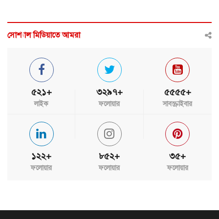
সোশ্যাল মিডিয়াতে আমরা
৫২১+
৩২৯৭+
৫৫৫৫+
লাইক
ফলোয়ার
সাবস্ক্রাইবার
১২২+
৮৫২+
৩৫+
ফলোয়ার
ফলোয়ার
ফলোয়ার