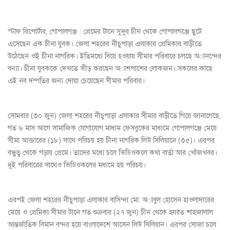
স্টাফ রিপোর্টার, গোপালগঞ্জ : প্রেমের টানে সুদুর চীন থেকে গোপালগঞ্জে ছুটে
এসেছেন এক চীনা যুবক। জেলা শহরের নীচুপাড়া এলাকার প্রেমিকার বাড়ীতে
উঠেছেন ওই চীনা নাগরিক। ইতিমধ্যে বিয়ে হওয়ায় সীমার পরিবারে চলছে অানন্দের
বন্যা। চীনা যুবককে দেখতে ভীড় করছেন অাশপাশের লোকজন। সকলের কাছে
এই নব দম্পতির জন্য দোয়া চেয়েছেন সীমার পরিবার।
সোমবার (৩০ জুন) জেলা শহরের নীচুপাড়া এলাকার সীমার বাড়ীতে গিয়ে জানাগেছে,
গত ৬ মাস আগে সামাজিক যোগাযোগ মাধ্যম ফেসবুকের মাধ্যমে গোপালগঞ্জে মেয়ে
সীমা আক্তারের (১৮) সাথে পরিচয় হয় চীনা নাগরিক লিউ সি‌লিয়ানে (৩৫)। এরপর
বন্ধুত্ব থেকে গড়ায় প্রেমে। তাদের মধ্যে চলে ভিডিওকলে কথা বার্তা আর খোঁজখবর।
দুই পরিবারের সাথেও ভিডিওকলের মধ্যমে হয় পরিচয়।
এরপই জেলা শহরের নীচুপাড়া এলাকার বাসিন্দা মো. অাবুল হোসেন হাওলাদারের
মেয়ে ও প্রেমিকা সীমার টানে গত শুক্রবার (২৭ জুন) চীন থেকে হযরত শাহজালাল
আন্তর্জাতিক বিমান বন্দর হয়ে বাংলাদেশে আসেন লিউ সি‌লিয়ান। এরপর সোজা চলে