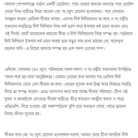
আসেন গোপালগঞ্জে ওঠেন একটি হোটেলে। পরে মেয়ের মাধ্যমে জানতে পরে হোটেল
থেকে নিজ বাড়ীতে নিয়ে আসেন মো. অাবুল হোসেন হাওলাদার। পরে সেখানে
অবস্থান করেন প্রেমিকা সীমার বাসায়। এরপর লিউ সি‌লিয়ানের মা-বাবা ও অাত্মীয়
স্বজনের সম্ম‌তিতে লিউ সি‌লিয়ান নিজ ধর্ম ত্যাগ করে ইসলাম ধর্ম গ্রহন করেন এবং
ওই দিনই কোর্ট ম্যারেজের মাধ্যমে সীমা ও লিউ সিলিয়ানের বিয়ে সম্পন্ন হয়। বর্তমানে
লিউ সি‌লিয়ান ইসলাম ধর্ম গ্রহন করায় তার নতুন নাম রাখা হয়েছে মো. সাদেকুর
রহমান সানি। এ বিয়ের মাধ্যমে সম্পন্ন হয় এক সফল প্রেমের গল্প।
এদিকে, সোমবার (৩০ জুন) পরিবারের সকল সদস্য ও অাত্মীয় স্বজনদের উপস্থিতে
পালন করা হয় নানা আনুষ্ঠিকতা। মেয়ের প্রেমের কথা জানার পর প্রেমিক লিউ
সিলিয়ানকে মেনে নেন সীমার মা-বাবা। মেয়ের সুখের কথা চিন্তা করে বিয়েতে সম্মতি
দিয়ে তা সম্পন্ন করেন। এতে আনন্দের বন্যা বয়ে যাচ্ছে সীমার পরিবারে। চীনা ওই
যুবক ও জামাইকে দেখেতে সীমার বাড়ীতে ভীড় করছেন আত্মীয় স্বজন ও পাড়া
প্রতিবেশি। বিয়ে হওয়ায় এই নবদম্পতিকে খুশি হয়ে করছেন দোয়া। যাতে তাদের
বিবাহ জীবন সুখের হয়।
সীমার বাবা মো. অাবুল হোসেন হাওলাদার বলেন, আমার মেয়ে চীনা নাগরিক লিউ