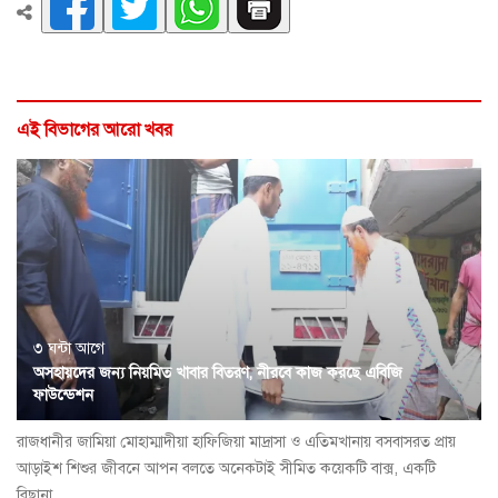
এই বিভাগের আরো খবর
৩ ঘন্টা আগে
অসহায়দের জন্য নিয়মিত খাবার বিতরণ, নীরবে কাজ করছে এবিজি
ফাউন্ডেশন
রাজধানীর জামিয়া মোহাম্মাদীয়া হাফিজিয়া মাদ্রাসা ও এতিমখানায় বসবাসরত প্রায়
আড়াইশ শিশুর জীবনে আপন বলতে অনেকটাই সীমিত কয়েকটি বাক্স, একটি
বিছানা...