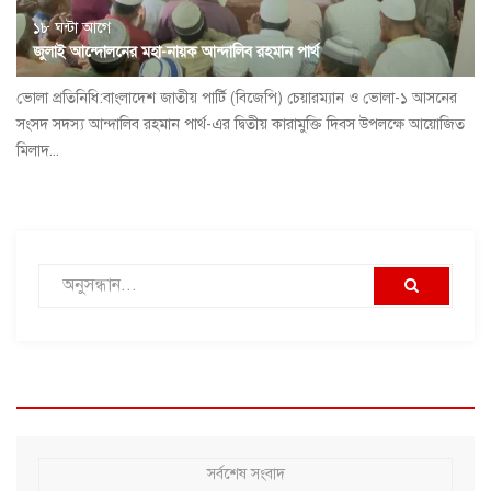
১৮ ঘন্টা আগে
জুলাই আন্দোলনের মহা-নায়ক আন্দালিব রহমান পার্থ
ভোলা প্রতিনিধি:বাংলাদেশ জাতীয় পার্টি (বিজেপি) চেয়ারম্যান ও ভোলা-১ আসনের
সংসদ সদস্য আন্দালিব রহমান পার্থ-এর দ্বিতীয় কারামুক্তি দিবস উপলক্ষে আয়োজিত
মিলাদ...
সর্বশেষ সংবাদ