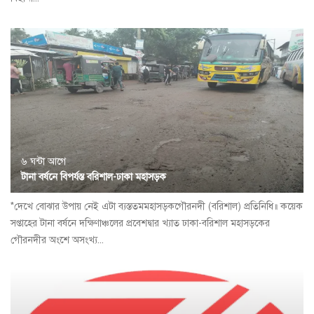
৬ ঘন্টা আগে
টানা বর্ষনে বিপর্যস্ত বরিশাল-ঢাকা মহাসড়ক
*দেখে বোঝার উপায় নেই এটা ব্যস্ততমমহাসড়কগৌরনদী (বরিশাল) প্রতিনিধি॥ কয়েক
সপ্তাহের টানা বর্ষনে দক্ষিণাঞ্চলের প্রবেশদ্বার খ্যাত ঢাকা-বরিশাল মহাসড়কের
গৌরনদীর অংশে অসংখ্য...