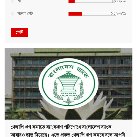
না
১০.৬১%
মন্তব্য নেই
২২.৮৬%
ভোট
খেলাপি ঋণ কমাতে ব্যাংকঋণ পরিশোধে বাংলাদেশ ব্যাংক
আবারও ছাড় দিয়েছে। এতে প্রকৃত খেলাপি ঋণ কমবে বলে আপনি