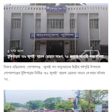
৫ ঘন্টা আগে
টুঙ্গিপাড়ায় ‘৩৬ জুলাই’ স্মারক তোরণে আগুন, ৭৫ জনকে আসামী করে মামলা
নিজস্ব প্রতিবেদক, গোপালগঞ্জ : জুলাই গণ-অভ্যুত্থানের দ্বিতীয় বর্ষপূর্তি উপলক্ষে
গোপালগঞ্জের টুঙ্গিপাড়ায় নির্মিত ‘৩৬ জুলাই’ স্মারক তোরণে আগুন দেওয়ার ঘটনায়
৭৫...