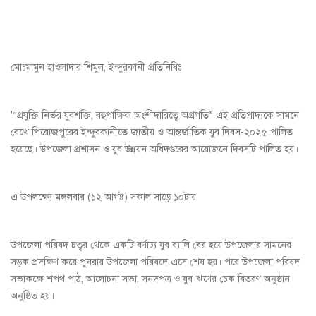
মোঃমামুন হাওলাদার শিমুল, ইন্দুরকানী প্রতিনিধিঃ
'“প্রযুক্তি নির্ভর যুবশক্তি, বহুপাক্ষিক অংশীদারিত্বে অগ্রগতি” এই প্রতিপাদ্যকে সামনে
রেখে পিরোজপুরের ইন্দুরকানীতে জাতীয় ও আন্তর্জাতিক যুব দিবস-২০২৫ পালিত
হয়েছে। উপজেলা প্রশাসন ও যুব উন্নয়ন অধিদপ্তরের আয়োজনে দিবসটি পালিত হয়।
এ উপলক্ষ্যে মঙ্গলবার (১২ আগষ্ট) সকাল সাড়ে ১০টায়
উপজেলা পরিষদ চত্বর থেকে একটি বর্ণাঢ্য যুব র‍্যালি বের হয়ে উপজেলার সামনের
সড়ক প্রদক্ষিণ করে পুনরায় উপজেলা পরিষদে এসে শেষ হয়। পরে উপজেলা পরিষদ
সভাকক্ষে শপথ পাঠ, আলোচনা সভা, সনদপত্র ও যুব ঋণের চেক বিতরণ অনুষ্ঠান
অনুষ্ঠিত হয়।