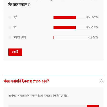
কি মনে করেন?
হ্যাঁ
৪৯.৭৩%
না
৪৯.৩৭%
মন্তব্য নেই
০.৮৯%
ভোট
খবর সরাসরি ইনবক্সে পেতে চান?
এখনই সাবস্ক্রাইব করুন প্রিয় বিষয়ের নিউজলেটার!