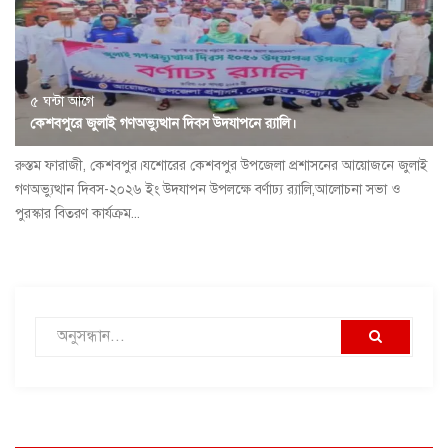
৫ ঘন্টা আগে
কেশবপুরে জুলাই গণঅভ্যুত্থান দিবস উদযাপনে র‍্যালি।
রুস্তম ফারাজী, কেশবপুর।যশোরের কেশবপুর উপজেলা প্রশাসনের আয়োজনে জুলাই
গণঅভ্যুত্থান দিবস-২০২৬ ইং উদযাপন উপলক্ষে বর্ণাঢ্য র‍্যালি,আলোচনা সভা ও
পুরস্কার বিতরণ কার্যক্রম...