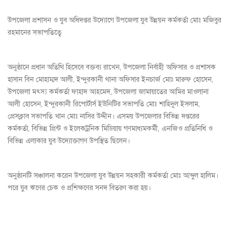
উপজেলা প্রশাসন ও যুব অধিদপ্তর উদ্যোগে উপজেলা যুব উন্নয়ন কর্মকর্তা মোঃ মজিবুর
রহমানের সভাপতিত্বে
অনুষ্ঠানে প্রধান অতিথি হিসেবে বক্তব্য রাখেন, উপজেলা নির্বাহী অফিসার ও প্রশাসক
হাসান বিন মোহাম্মদ আলী, ইন্দুরকানী থানা অফিসার ইনচার্জ মোঃ মারুফ হোসেন,
উপজেলা মৎস্য কর্মকর্তা ফাহাদ আহমেদ, উপজেলা জামায়াতের আমির মাওলানা
আলী হোসেন, ইন্দুরকানী রিপোর্টার্স ইউনিটির সভাপতি মোঃ শাহিদুল ইসলাম,
প্রেসক্লাব সভাপতি খান মোঃ নাসির উদ্দীন। এসময় উপজেলার বিভিন্ন দপ্তরের
কর্মকর্তা, বিভিন্ন প্রিন্ট ও ইলেকট্রনিক মিডিয়ায় গণমাধ্যমকর্মী, এনজিও প্রতিনিধি ও
বিভিন্ন এলাকার যুব উদ্যোক্তাগণ উপস্থিত ছিলেন।
অনুষ্ঠানটি সঞ্চালনা করেন উপজেলা যুব উন্নয়ন সহকারী কর্মকর্তা মোঃ আব্দুল হালিম।
পরে যুব ঋণের চেক ও প্রশিক্ষণের সনদ বিতরণ করা হয়।