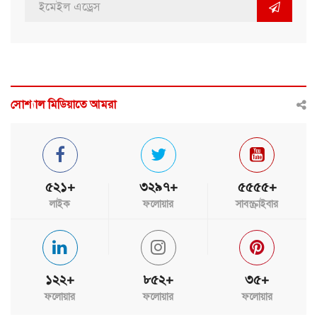
সোশ্যাল মিডিয়াতে আমরা
৫২১+
৩২৯৭+
৫৫৫৫+
লাইক
ফলোয়ার
সাবস্ক্রাইবার
১২২+
৮৫২+
৩৫+
ফলোয়ার
ফলোয়ার
ফলোয়ার