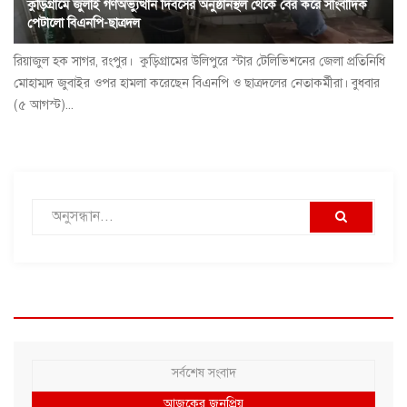
কুড়িগ্রামে জুলাই গণঅভ্যুত্থান দিবসের অনুষ্ঠানস্থল থেকে বের করে সাংবাদিক
পেটালো বিএনপি-ছাত্রদল
রিয়াজুল হক সাগর, রংপুর। কুড়িগ্রামের উলিপুরে স্টার টেলিভিশনের জেলা প্রতিনিধি
মোহাম্মদ জুবাইর ওপর হামলা করেছেন বিএনপি ও ছাত্রদলের নেতাকর্মীরা। বুধবার
(৫ আগস্ট)...
সর্বশেষ সংবাদ
আজকের জনপ্রিয়