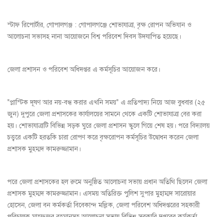
স্টাফ রিপোর্টার, গোপালগঞ্জ : গোপালগঞ্জে শোভাযাত্রা, বৃক্ষ রোপন অভিযান ও
আলোচনা সভাসহ নানা আয়োজনে বিশ্ব পরিবেশ দিবস উদযাপিত হয়েছে।
জেলা প্রশাসন ও পরিবেশ অধিদপ্তর এ কর্মসূচির আয়োজন করে।
"প্লাস্টিক দূষণ আর নয়-বন্ধ করার এখনি সময়" এ প্রতিপাদ্য নিয়ে আজ বুধবার (২৫
জুন) দুপুরে জেলা প্রশাসকের কার্যালয়ের সামনে থেকে একটি শোভাযাত্রা বের করা
হয়। শোভাযাত্রাটি বিভিন্ন সড়ক ঘুরে জেলা প্রশাসন স্কুলে গিয়ে শেষ হয়। পরে বিদ্যালয়
চত্ত্বরে একটি হরতকি চারা রোপণ করে বৃক্ষরোপন কর্মসূচির উদ্বোধন করেন জেলা
প্রশাসক মুহম্মদ কামরুজ্জামান।
পরে জেলা প্রশাসকের হল রুমে অনুষ্ঠিত আলোচনা সভায় প্রধান অতিথি ছিলেন জেলা
প্রশাসক মুহম্মদ কামরুজ্জামান। এসময় অতিরিক্ত পুলিশ সুপার মুহাম্মদ সারোয়ার
হোসেন, জেলা বন কর্মকর্তা বিবেকান্দ মল্লিক, জেলা পরিবেশ অধিদপ্তরের সহকারী
পরিচালক মাহফুজুর রহমানসহ আলোচনা সভায় বিভিন্ন সরকারি দপ্তরের কর্মকর্তা,