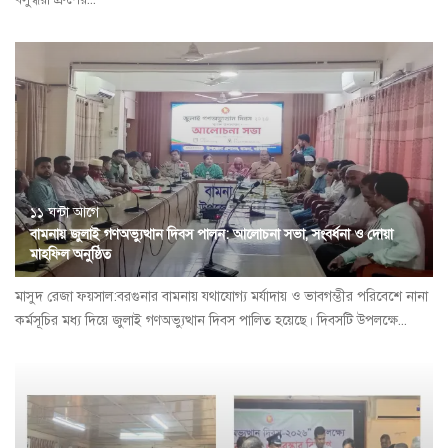
১১ ঘন্টা আগে
বামনায় জুলাই গণঅভ্যুত্থান দিবস পালন: আলোচনা সভা, সংবর্ধনা ও দোয়া
মাহফিল অনুষ্ঠিত
​মাসুদ রেজা ফয়সাল:বরগুনার বামনায় যথাযোগ্য মর্যাদায় ও ভাবগম্ভীর পরিবেশে নানা
কর্মসূচির মধ্য দিয়ে জুলাই গণঅভ্যুত্থান দিবস পালিত হয়েছে। দিবসটি উপলক্ষে...