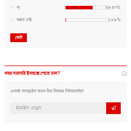
না
৪৯.৩৭%
মন্তব্য নেই
০.৮৯%
ভোট
খবর সরাসরি ইনবক্সে পেতে চান?
এখনই সাবস্ক্রাইব করুন প্রিয় বিষয়ের নিউজলেটার!