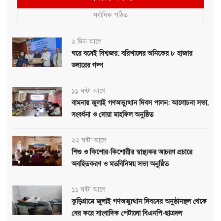
সর্বাধিক পঠিত
২ দিন আগে
ঘরে বসেই বিশ্বজয়: বরিশালের অনিকের ৮ হাজার
ডলারের গল্প
১১ ঘন্টা আগে
বামনায় জুলাই গণঅভ্যুত্থান দিবস পালন: আলোচনা সভা,
সংবর্ধনা ও দোয়া মাহফিল অনুষ্ঠিত
২২ ঘন্টা আগে
শিশু ও কিশোর-কিশোরীর স্বাস্থ্যকর আচরণ প্রচারে
অবহিতকরণ ও মতবিনিময় সভা অনুষ্ঠিত
১১ ঘন্টা আগে
কুড়িগ্রামে জুলাই গণঅভ্যুত্থান দিবসের অনুষ্ঠানস্থল থেকে
বের করে সাংবাদিক পেটালো বিএনপি-ছাত্রদল