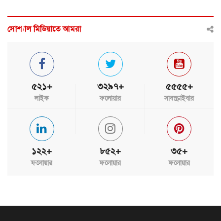
সোশ্যাল মিডিয়াতে আমরা
৫২১+
৩২৯৭+
৫৫৫৫+
লাইক
ফলোয়ার
সাবস্ক্রাইবার
১২২+
৮৫২+
৩৫+
ফলোয়ার
ফলোয়ার
ফলোয়ার