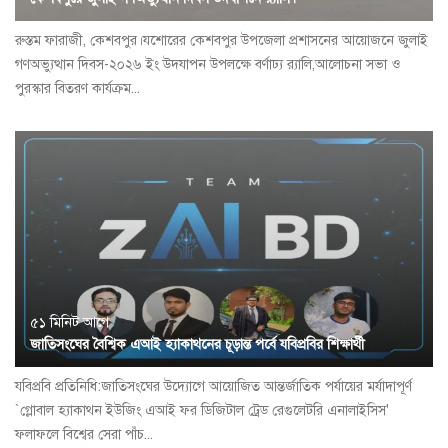
রুস্তম ফারাজী, কেশবপুর।যশোরের কেশবপুর উপজেলা প্রশাসনের আয়োজনে জুলাই
গণঅভ্যুত্থান দিবস-২০২৬ ইং উদযাপন উপলক্ষে বর্ণাঢ্য র‍্যালি,আলোচনা সভা ও
পুরস্কার বিতরণ কার্যক্রম...
৫১ মিনিট আগে
জাতিসংঘের বৈশ্বিক এআই হ্যাকাথনের চূড়ান্ত পর্বে যবিপ্রবির শিক্ষার্থী
যবিপ্রবি প্রতিনিধি:জাতিসংঘের উদ্যোগে আয়োজিত আন্তর্জাতিক পর্যায়ের মর্যাদাপূর্ণ
`গ্লোবাল হ্যাকাথন ইউজিং এআই ফর ডিজিটাল ট্রেড রেগুলেটরি এনালাইসিস'
ফলাফলে বিশ্বের সেরা পাঁচ...