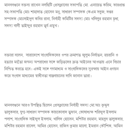
মানববন্ধনে বক্তব্য রাখেন নলছিটি প্রেসক্লাবের সভাপতি মো. এনায়েত করিম, ভারপ্রাপ্ত
সহ-সভাপতি মোঃ শাহাদাত হোসেন মনু, সাধারণ সম্পাদক কেএম সবুজ, দপ্তর
সম্পাদক মোঃসাইদুল কবির রানা, নির্বাহী কমিটির সদস্য মোঃ খলিলুর রহমান মৃধা,
সদস্য বালী তাইফুর রহমান তূর্য প্রমুখ।
বক্তারা বলেন, সারাদেশে সাংবাদিকদের ওপর ক্রমাগত জুলুম-নির্যাতন, হয়রানি ও
হত্যার মতোৈ জঘন্য অপরাধের সঙ্গে জড়িতদের দ্রুত আইনের আওতায় এনে বিচার
নিশ্চিত করতে হবে। একই সঙ্গে গণমাধ্যম ও সাংবাদিকদের সুরক্ষায় আইন প্রণয়ন
করে সংবাদ মাধ্যমের স্বাধীনতা বাস্তবায়নের দাবি জানান তারা।
মানববন্ধনে আরও উপস্থিত ছিলেন প্রেসক্লাবের নির্বাহী সদস্য মো.আঃ কুদ্দুস
তালুকদার, যুগ্ম-সাধারণ সম্পাদক কায়কোবাদ তুফান, কোষাধ্যক্ষ শরিফুল ইসলাম
পলাশ, সাংবাদিক সাইফুল ইসলাম, খালিদ হোসেন, মশিউর রহমান, মাহবুব তালুকদার,
মশিউর রহমান রাসেল, আমির হোসেন, রাজিব কুমার মালো, ইমরান কৌশিক, আমিন