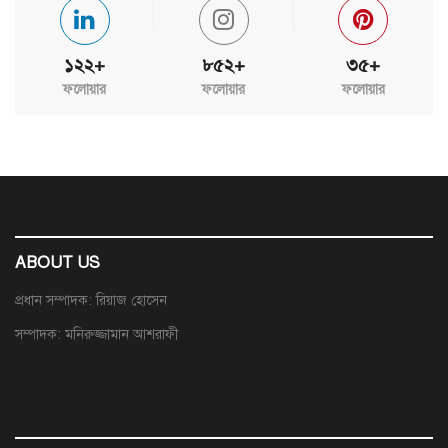
১২২+
৮৫২+
৩৫+
ফলোয়ার
ফলোয়ার
ফলোয়ার
ABOUT US
প্রধান সম্পাদক: রিয়াজ হোসেন
সম্পাদক: মনিরুজ্জামান আশরাফী