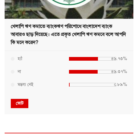
খেলাপি ঋণ কমাতে ব্যাংকঋণ পরিশোধে বাংলাদেশ ব্যাংক
আবারও ছাড় দিয়েছে। এতে প্রকৃত খেলাপি ঋণ কমবে বলে আপনি
কি মনে করেন?
হ্যাঁ
৪৯.৭৩%
না
৪৯.৩৭%
মন্তব্য নেই
০.৮৯%
ভোট