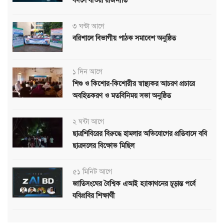
বদলে যাওয়া রাজনীতি
৩ ঘন্টা আগে
বরিশালে বিভাগীয় পাঠক সমাবেশ অনুষ্ঠিত
১ দিন আগে
শিশু ও কিশোর-কিশোরীর স্বাস্থ্যকর আচরণ প্রচারে
অবহিতকরণ ও মতবিনিময় সভা অনুষ্ঠিত
২ ঘন্টা আগে
ছাত্রশিবিরের বিরুদ্ধে হামলার অভিযোগের প্রতিবাদে ববি
ছাত্রদলের বিক্ষোভ মিছিল
৫১ মিনিট আগে
জাতিসংঘের বৈশ্বিক এআই হ্যাকাথনের চূড়ান্ত পর্বে
যবিপ্রবির শিক্ষার্থী