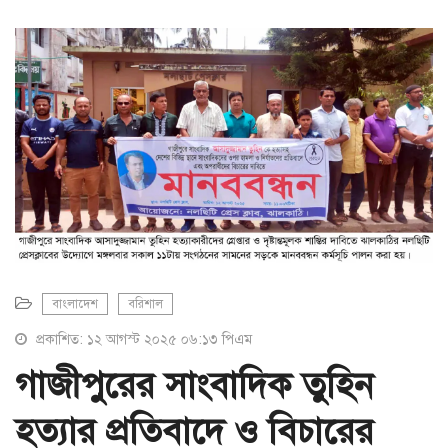
a
t
i
o
n
বাংলাদেশ
বরিশাল
প্রকাশিত: ১২ আগস্ট ২০২৫ ০৬:১৩ পিএম
গাজীপুরের সাংবাদিক তুহিন
হত্যার প্রতিবাদে ও বিচারের