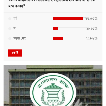
মনে করেন?
হ্যাঁ
৬৬.৫৩%
না
১০.৬১%
মন্তব্য নেই
২২.৮৬%
ভোট