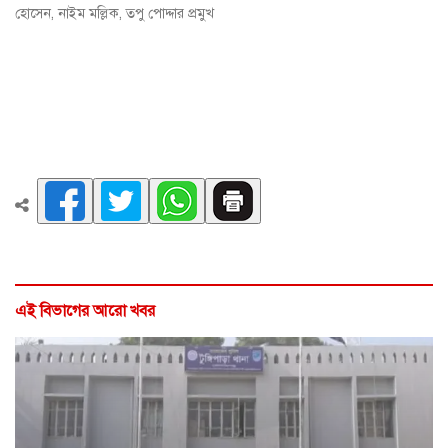
হোসেন, নাইম মল্লিক, তপু পোদ্দার প্রমুখ
এই বিভাগের আরো খবর