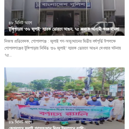
৪৮ মিনিট আগে
টুঙ্গিপাড়ায় ‘৩৬ জুলাই’ স্মারক তোরণে আগুন, ৭৫ জনকে আসামী করে মামলা
নিজস্ব প্রতিবেদক, গোপালগঞ্জ : জুলাই গণ-অভ্যুত্থানের দ্বিতীয় বর্ষপূর্তি উপলক্ষে
গোপালগঞ্জের টুঙ্গিপাড়ায় নির্মিত ‘৩৬ জুলাই’ স্মারক তোরণে আগুন দেওয়ার ঘটনায়
৭৫...
৪৯ মিনিট আগে
কেশবপুরে জুলাই গণঅভ্যুত্থান দিবস উদযাপনে র‍্যালি।