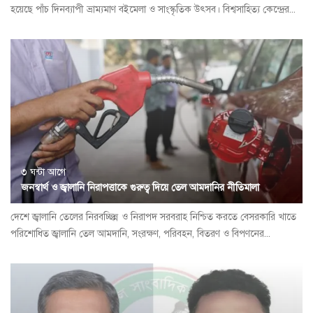
হয়েছে পাঁচ দিনব্যাপী ভ্রাম্যমাণ বইমেলা ও সাংস্কৃতিক উৎসব। বিশ্বসাহিত্য কেন্দ্রের...
৩ ঘন্টা আগে
জনস্বার্থ ও জ্বালানি নিরাপত্তাকে গুরুত্ব দিয়ে তেল আমদানির নীতিমালা
দেশে জ্বালানি তেলের নিরবচ্ছিন্ন ও নিরাপদ সরবরাহ নিশ্চিত করতে বেসরকারি খাতে
পরিশোধিত জ্বালানি তেল আমদানি, সংরক্ষণ, পরিবহন, বিতরণ ও বিপণনের...