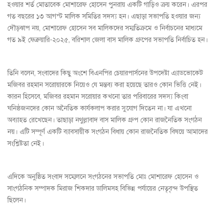
হওয়ার শর্ত মোতাবেক মোশারেফ হোসেন পুনরায় একটি গাড়িও ক্রয় করেন। এরপর
গত বছরের ১৩ আগস্ট মালিক সমিতির সদস্য হন। এছাড়া সভাপতি হওয়ার জন্য
দৌড়ঝাপ নয়, মোশারেফ হোসেন সব মালিকদের সম্মতিক্রমে ও নির্বাচনের মাধ্যমে
গত ৯ই ফেব্রুয়ারি-২০২৫, বরিশাল জেলা বাস মালিক গ্রুপের সভাপতি নির্বাচিত হন।
তিনি বলেন, সংবাদের কিছু অংশে বিএনপির চেয়ারপার্সনের উপদেষ্টা এ্যাডভোকেট
মজিবর রহমান সরোয়ারকে নিয়েও যে মন্তব্য করা হয়েছে তারও কোন ভিত্তি নেই।
কারন হিসেবে, মজিবর রহমান সরোয়ার কখনো তার পরিবারের সদস্য কিংবা
ঘনিষ্ঠজনদের কোন অনৈতিক কার্যকলাপ করার সুযোগ দিতেন না। যা এখনো
অব্যাহত রেখেছেন। তাছাড়া নথুল্লাবাদ বাস মালিক গ্রুপ কোন রাজনৈতিক সংগঠন
নয়। এটি সম্পূর্ণ একটি ব্যাবসায়ীক সংগঠন বিধায় কোন রাজনৈতিক বিষয়ে আমাদের
সংশ্লিষ্টতা নেই।
এদিকে অনুষ্ঠিত সংবাদ সম্মেলনে সংগঠনের সভাপতি মোঃ মোশারেফ হোসেন ও
সাংগঠনিক সম্পাদক মিরাজ শিকদার ডালিমসহ বিভিন্ন পর্যায়ের নেতৃবৃন্দ উপস্থিত
ছিলেন।