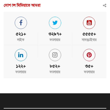
সোশ্যাল মিডিয়াতে আমরা
৫২১+
৩২৯৭+
৫৫৫৫+
লাইক
ফলোয়ার
সাবস্ক্রাইবার
১২২+
৮৫২+
৩৫+
ফলোয়ার
ফলোয়ার
ফলোয়ার