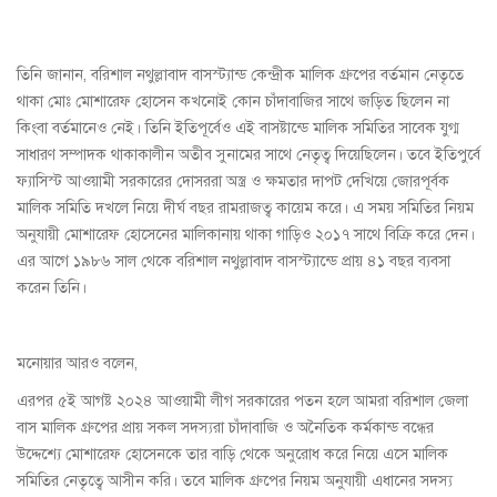
তিনি জানান, বরিশাল নথুল্লাবাদ বাসস্ট্যান্ড কেন্দ্রীক মালিক গ্রুপের বর্তমান নেতৃতে
থাকা মোঃ মোশারেফ হোসেন কখনোই কোন চাঁদাবাজির সাথে জড়িত ছিলেন না
কিংবা বর্তমানেও নেই। তিনি ইতিপূর্বেও এই বাসষ্টান্ডে মালিক সমিতির সাবেক যুগ্ম
সাধারণ সম্পাদক থাকাকালীন অতীব সুনামের সাথে নেতৃত্ব দিয়েছিলেন। তবে ইতিপুর্বে
ফ্যাসিস্ট আওয়ামী সরকারের দোসররা অস্ত্র ও ক্ষমতার দাপট দেখিয়ে জোরপূর্বক
মালিক সমিতি দখলে নিয়ে দীর্ঘ বছর রামরাজত্ব কায়েম করে। এ সময় সমিতির নিয়ম
অনুযায়ী মোশারেফ হোসেনের মালিকানায় থাকা গাড়িও ২০১৭ সাথে বিক্রি করে দেন।
এর আগে ১৯৮৬ সাল থেকে বরিশাল নথুল্লাবাদ বাসস্ট্যান্ডে প্রায় ৪১ বছর ব্যবসা
করেন তিনি।
মনোয়ার আরও বলেন,
এরপর ৫ই আগষ্ট ২০২৪ আওয়ামী লীগ সরকারের পতন হলে আমরা বরিশাল জেলা
বাস মালিক গ্রুপের প্রায় সকল সদস্যরা চাঁদাবাজি ও অনৈতিক কর্মকান্ড বন্ধের
উদ্দেশ্যে মোশারেফ হোসেনকে তার বাড়ি থেকে অনুরোধ করে নিয়ে এসে মালিক
সমিতির নেতৃত্বে আসীন করি। তবে মালিক গ্রুপের নিয়ম অনুযায়ী এধানের সদস্য