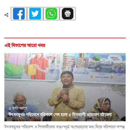
এই বিভাগের আরো খবর
২ ঘন্টা আগে
উৎসবমুখর পরিবেশে বরিশালে শেষ হলো ৫ দিনব্যাপী ভ্রাম্যমাণ বইমেলা
উৎসবমুখর পরিবেশ ও শিক্ষার্থীদের স্বতঃস্ফূর্ত অংশগ্রহণের মধ্য দিয়ে বরিশালে সম্পন্ন