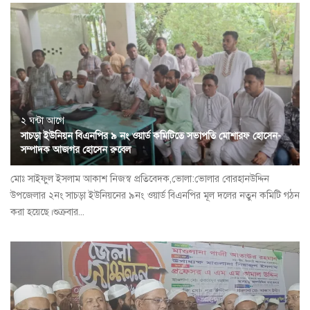
২ ঘন্টা আগে
সাচড়া ইউনিয়ন বিএনপির ৯ নং ওয়ার্ড কমিটিতে সভাপতি মোশারফ হোসেন-
সম্পাদক আজগর হোসেন রুবেল
মোঃ সাইফুল ইসলাম আকাশ নিজস্ব প্রতিবেদক,ভোলা:ভোলার বোরহানউদ্দিন
উপজেলার ২নং সাচড়া ইউনিয়নের ৯নং ওয়ার্ড বিএনপির মূল দলের নতুন কমিটি গঠন
করা হয়েছে।শুক্রবার...