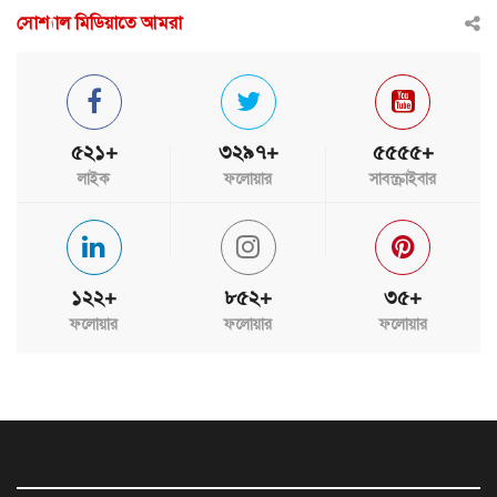
সোশ্যাল মিডিয়াতে আমরা
৫২১+
৩২৯৭+
৫৫৫৫+
লাইক
ফলোয়ার
সাবস্ক্রাইবার
১২২+
৮৫২+
৩৫+
ফলোয়ার
ফলোয়ার
ফলোয়ার