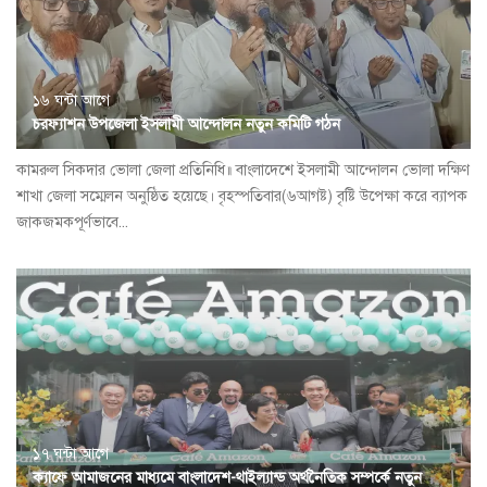
১৬ ঘন্টা আগে
চরফ্যাশন উপজেলা ইসলামী আন্দোলন নতুন কমিটি গঠন
কামরুল সিকদার ভোলা জেলা প্রতিনিধি॥ বাংলাদেশে ইসলামী আন্দোলন ভোলা দক্ষিণ
শাখা জেলা সম্মেলন অনুষ্ঠিত হয়েছে। বৃহস্পতিবার(৬আগষ্ট) বৃষ্টি উপেক্ষা করে ব্যাপক
জাকজমকপূর্ণভাবে...
১৭ ঘন্টা আগে
ক্যাফে আমাজনের মাধ্যমে বাংলাদেশ-থাইল্যান্ড অর্থনৈতিক সম্পর্কে নতুন