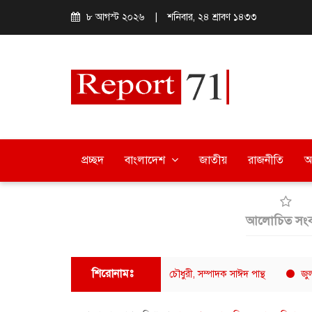
৮ আগস্ট ২০২৬
|
শনিবার, ২৪ শ্রাবণ ১৪৩৩
প্রচ্ছদ
বাংলাদেশ
জাতীয়
রাজনীতি
অ
আলোচিত সংব
শিরোনামঃ
সাংবাদিক ফোরামের সভাপতি সুমন চৌধুরী, সম্পাদক সাঈদ পান্থ
জুলকান বিটডাউ