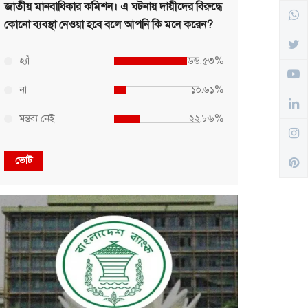
জাতীয় মানবাধিকার কমিশন। এ ঘটনায় দায়ীদের বিরুদ্ধে
কোনো ব্যবস্থা নেওয়া হবে বলে আপনি কি মনে করেন?
হ্যাঁ
৬৬.৫৩%
না
১০.৬১%
মন্তব্য নেই
২২.৮৬%
ভোট