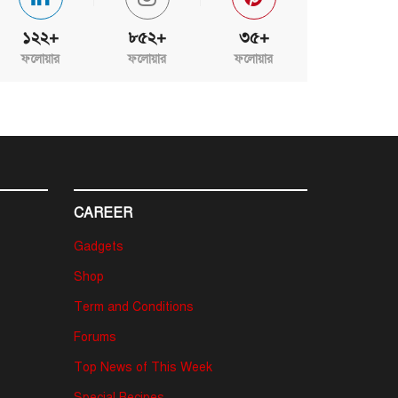
১২২+
৮৫২+
৩৫+
ফলোয়ার
ফলোয়ার
ফলোয়ার
CAREER
Gadgets
Shop
Term and Conditions
Forums
Top News of This Week
Special Recipes