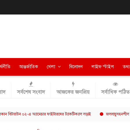
র্থনীতি
আন্তর্জাতিক
খেলা
বিনোদন
লাইফ স্টাইল
তথ্য 
াদ
সর্বশেষ সংবাদ
আজকের জনপ্রিয়
সর্বাধিক পঠিত
ন ০২-এ অ্যামেচার ফাইটারদের ট্যাকটিক্যাল লড়াই
জলবায়ুসহনশীল খাদ্যব্যবস্