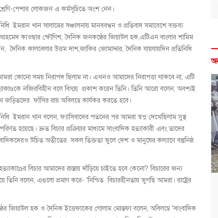
ন্ন শ্রেণি-পেশার লোকজন এ কর্মসূচিতে অংশ নেন।
িনিধি ইমরান খান সালামের সঞ্চালনায় মানববন্ধন ও প্রতিবাদ সমাবেশে বক্তব্য
 আহমেদ কাওছার ক্ষৌণিশ, দৈনিক জনকণ্ঠের জিয়াউল হক,এটিএন বাংলার শামিম
, দৈনিক কালবেলার উত্তম দাশ,জাকির জোমাদ্দার, দৈনিক যায়যায়দিন প্রতিনিধি
অ
 আমরা কোনো সময় নিরাপদ ছিলাম না। এখনও আমাদের নিরাপত্তা থাকবে না, এটি
কাণ্ডকে নজিরবিহীন বলে বিস্ময় প্রকাশ করেন তিনি। তিনি আরো বলেন, অবশ্যই
াথে জড়িতদের ফাঁসির রায় অবিলম্বে কার্যকর করতে হবে।
িনিধি ইমরান খান বলেন, ফ্যাসিবাদের পতনের পর আমরা স্বপ্ন দেখেছিলাম সুস্থ
নে পরিণত হয়েছে। দ্রুত বিচার প্রক্রিয়ার মাধ্যমে সাংবাদিক হত্যাকারী এবং তাদের
বাদিকদেরও উচিত অতীতের সকল তিক্ততা ভুলে দেশ ও মানুষের কল্যাণে বস্তুনিষ্ঠ
কাণ্ডের বিচার আমাদের রাস্তায় দাঁড়িয়ে চাইতে হবে কেনো? বিচারের জন্য
য়ে তিনি বলেন, এগুলো প্রমাণ করে- 'নিশ্চিত বিচারহীনতায় ভুগছি আমরা। রাষ্ট্রের
ণ্ঠের জিয়াউল হক ও দৈনিক ইত্তেফাকের গোলাম মোস্তফা বলেন, অবিলম্বে 'সাংবাদিক