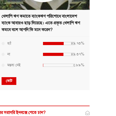
খেলাপি ঋণ কমাতে ব্যাংকঋণ পরিশোধে বাংলাদেশ
ব্যাংক আবারও ছাড় দিয়েছে। এতে প্রকৃত খেলাপি ঋণ
কমবে বলে আপনি কি মনে করেন?
হ্যাঁ
৪৯.৭৩%
না
৪৯.৩৭%
মন্তব্য নেই
০.৮৯%
ভোট
র সরাসরি ইনবক্সে পেতে চান?