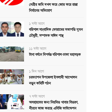
নেত্রীর জমি দখল করে জোর করে রাস্তা
নির্মাণের অভিযোগ
১ ঘন্টা আগে
বরিশাল সাংবাদিক ফোরামের সভাপতি সুমন
চৌধুরী, সম্পাদক সাঈদ পান্থ
১১ ঘন্টা আগে
টানা বর্ষনে বিপর্যস্ত বরিশাল-ঢাকা মহাসড়ক
১ দিন আগে
চরফ্যাশন উপজেলা ইসলামী আন্দোলন
নতুন কমিটি গঠন
৭ ঘন্টা আগে
অসহায়দের জন্য নিয়মিত খাবার বিতরণ,
নীরবে কাজ করছে এবিজি ফাউন্ডেশন