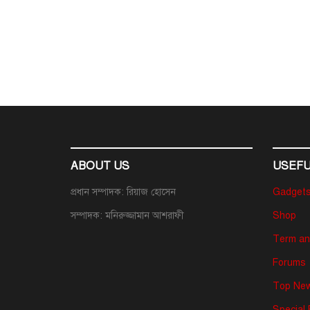
ABOUT US
USEFU
প্রধান সম্পাদক: রিয়াজ হোসেন
Gadget
সম্পাদক: মনিরুজ্জামান আশরাফী
Shop
Term an
Forums
Top New
Special