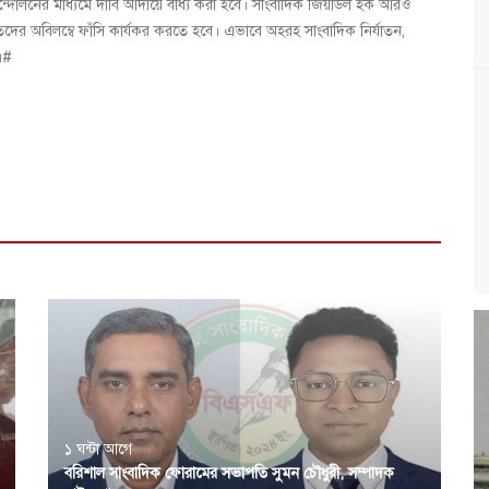
র আন্দোলনের মাধ্যমে দাবি আদায়ে বাধ্য করা হবে। সাংবাদিক জিয়াউল হক আরও
ড়িতদের অবিলম্বে ফাঁসি কার্যকর করতে হবে। এভাবে অহরহ সাংবাদিক নির্যাতন,
।#
১ ঘন্টা আগে
বরিশাল সাংবাদিক ফোরামের সভাপতি সুমন চৌধুরী, সম্পাদক