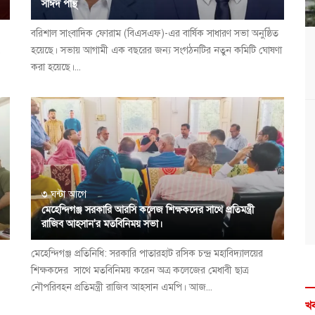
সাঈদ পান্থ
বরিশাল সাংবাদিক ফোরাম (বিএসএফ)-এর বার্ষিক সাধারণ সভা অনুষ্ঠিত
,
হয়েছে। সভায় আগামী এক বছরের জন্য সংগঠনটির নতুন কমিটি ঘোষণা
করা হয়েছে।...
৩ ঘন্টা আগে
মেহেন্দিগঞ্জ সরকারি আরসি কলেজ শিক্ষকদের সাথে প্রতিমন্ত্রী
রাজিব আহসান'র মতবিনিময় সভা।
মেহেন্দিগঞ্জ প্রতিনিধি: সরকারি পাতারহাট রসিক চন্দ্র মহাবিদ্যালয়ের
শিক্ষকদের সাথে মতবিনিময় করেন অত্র কলেজের মেধাবী ছাত্র
নৌপরিবহন প্রতিমন্ত্রী রাজিব আহসান এমপি। আজ...
খব