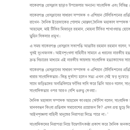
বাকেরগঞ্জ প্রেসক্লাব ছাড়াও উপজেলার অন্যান্য সাংবাদিক এবং বিভি
বাকেরগঞ্জ প্রেসক্লাবের সাধারণ সম্পাদক ও এশিয়ান টেলিভিশনের প্রত
রাখেন- দৈনিক ইত্তেফাকের গোলাম মোস্তফা,দৈনিক মহাকাল সম্পাদক
আহম্মেদ, মাই টিভির মিজানুর রহমান, মোহনা টিভির শাখাওয়াত হোসেন
তুহিন সিকদার প্রমুখ।
এ সময় বাকেরগঞ্জ প্রেসক্লাব সভাপতি আতাউর রহমান রহমান বলেন,
খুবই দুঃখজনক। আইনশৃংখলা বাহিনীর সামনে এ ধরনের নারকীয় হত্যা
দ্রুত বিচারের মাধ্যমে এই নারকীয় কায়দায় সাংবাদিক হত্যাকান্ডের স
বাকেরগঞ্জ প্রেসক্লাবের সাধারণ সম্পাদক ও এশিয়ান টেলিভিশনের প্রত
ধারার সাংবাদিকতার। কিন্তু দুর্ভাগ্য হলেও সত্য এখন সেই স্বপ্ন দুঃস্বপ্
সাথে জড়িতদের অনতিবিলম্বে ফাঁসির দাবি করে তিনি আরও বলেন, সাং
সাংবাদিকতার ওপর আরও বেশি গুরুত্ব দেওয়া।
দৈনিক মহাকাল সম্পাদক আহমেদ কাওছার ক্ষৌণিশ বলেন, সাংবাদিক হত্যা
মানববন্ধন কিংবা প্রতিবাদ সমাবেশের প্রয়োজন কি? এসব প্রশ্ন ছুড়ে দি
আইনশৃঙ্খলা বাহিনী মানুষের নিরাপত্তা দিতে পারে না। '
সাংবাদিকদের নিরাপত্তা নিয়ে উদ্বেগউৎকণ্ঠা প্রকাশ করে দৈনিক জনক