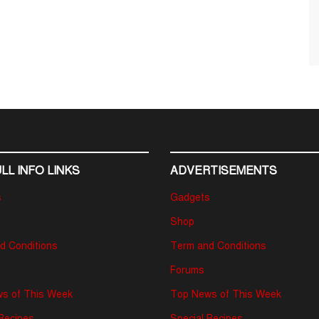
LL INFO LINKS
ADVERTISEMENTS
s
Gadgets
Shop
d Conditions
Term and Conditions
Forums
s of This Week
Top News of This Week
 Recipes
Special Recipes