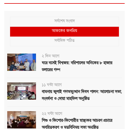
সর্বশেষ সংবাদ
আজকের জনপ্রিয়
সর্বাধিক পঠিত
২ দিন আগে
ঘরে বসেই বিশ্বজয়: বরিশালের অনিকের ৮ হাজার
ডলারের গল্প
১১ ঘন্টা আগে
বামনায় জুলাই গণঅভ্যুত্থান দিবস পালন: আলোচনা সভা,
সংবর্ধনা ও দোয়া মাহফিল অনুষ্ঠিত
২২ ঘন্টা আগে
শিশু ও কিশোর-কিশোরীর স্বাস্থ্যকর আচরণ প্রচারে
অবহিতকরণ ও মতবিনিময় সভা অনুষ্ঠিত