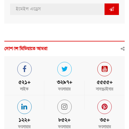
সোশ্যাল মিডিয়াতে আমরা
৫২১+
৩২৯৭+
৫৫৫৫+
লাইক
ফলোয়ার
সাবস্ক্রাইবার
১২২+
৮৫২+
৩৫+
ফলোয়ার
ফলোয়ার
ফলোয়ার