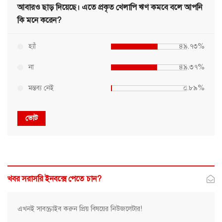
আবারও ছাড় দিয়েছে। এতে প্রকৃত খেলাপি ঋণ কমবে বলে আপনি
কি মনে করেন?
হ্যাঁ
৪৯.৭৩%
না
৪৯.৩৭%
মন্তব্য নেই
০.৮৯%
ভোট
খবর সরাসরি ইনবক্সে পেতে চান?
এখনই সাবস্ক্রাইব করুন প্রিয় বিষয়ের নিউজলেটার!