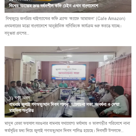
বিশ্বের অন্যতম দ্রুত বর্ধনশীল কফি চেইন এখন বাংলাদেশে
বিশ্বজুড়ে জনপ্রিয় থাইল্যান্ডের কফি ব্র্যান্ড ‘ক্যাফে আমাজন’ (Cafe Amazon)
প্রথমবারের মতো বাংলাদেশে আনুষ্ঠানিক বাণিজ্যিক কার্যক্রম শুরু করতে যাচ্ছে।
বসুন্ধরা গ্রুপের...
১১ ঘন্টা আগে
বামনায় জুলাই গণঅভ্যুত্থান দিবস পালন: আলোচনা সভা, সংবর্ধনা ও দোয়া
মাহফিল অনুষ্ঠিত
​মাসুদ রেজা ফয়সাল:বরগুনার বামনায় যথাযোগ্য মর্যাদায় ও ভাবগম্ভীর পরিবেশে নানা
কর্মসূচির মধ্য দিয়ে জুলাই গণঅভ্যুত্থান দিবস পালিত হয়েছে। দিবসটি উপলক্ষে...