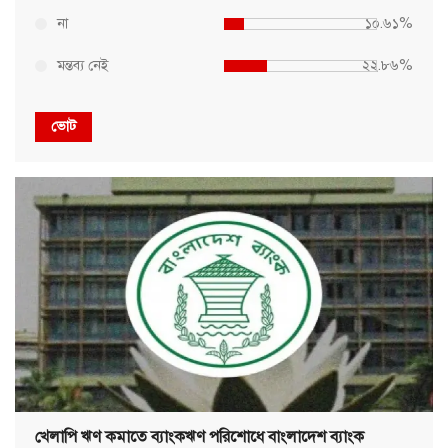
না
১০.৬১%
মন্তব্য নেই
২২.৮৬%
ভোট
খেলাপি ঋণ কমাতে ব্যাংকঋণ পরিশোধে বাংলাদেশ ব্যাংক