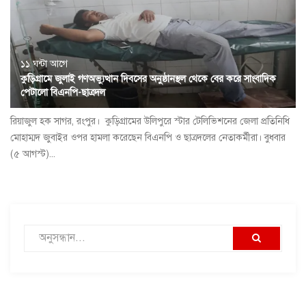
১১ ঘন্টা আগে
কুড়িগ্রামে জুলাই গণঅভ্যুত্থান দিবসের অনুষ্ঠানস্থল থেকে বের করে সাংবাদিক
পেটালো বিএনপি-ছাত্রদল
রিয়াজুল হক সাগর, রংপুর। কুড়িগ্রামের উলিপুরে স্টার টেলিভিশনের জেলা প্রতিনিধি
মোহাম্মদ জুবাইর ওপর হামলা করেছেন বিএনপি ও ছাত্রদলের নেতাকর্মীরা। বুধবার
(৫ আগস্ট)...