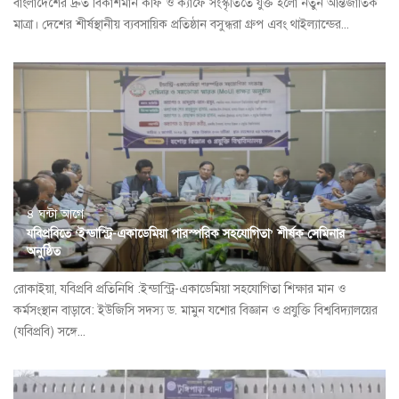
বাংলাদেশের দ্রুত বিকাশমান কফি ও ক্যাফে সংস্কৃতিতে যুক্ত হলো নতুন আন্তর্জাতিক
মাত্রা। দেশের শীর্ষস্থানীয় ব্যবসায়িক প্রতিষ্ঠান বসুন্ধরা গ্রুপ এবং থাইল্যান্ডের...
৪ ঘন্টা আগে
যবিপ্রবিতে ‘ইন্ডাস্ট্রি-একাডেমিয়া পারস্পরিক সহযোগিতা’ শীর্ষক সেমিনার
অনুষ্ঠিত
রোকাইয়া, যবিপ্রবি প্রতিনিধি :ইন্ডাস্ট্রি-একাডেমিয়া সহযোগিতা শিক্ষার মান ও
কর্মসংস্থান বাড়াবে: ইউজিসি সদস্য ড. মামুন যশোর বিজ্ঞান ও প্রযুক্তি বিশ্ববিদ্যালয়ের
(যবিপ্রবি) সঙ্গে...