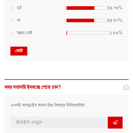
হ্যাঁ
৪৯.৭৩%
না
৪৯.৩৭%
মন্তব্য নেই
০.৮৯%
ভোট
খবর সরাসরি ইনবক্সে পেতে চান?
এখনই সাবস্ক্রাইব করুন প্রিয় বিষয়ের নিউজলেটার!