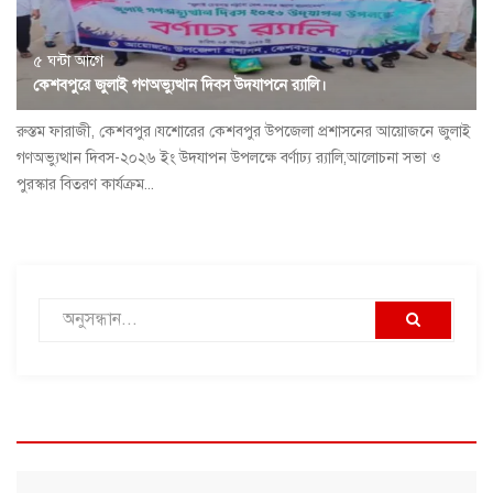
৫ ঘন্টা আগে
কেশবপুরে জুলাই গণঅভ্যুত্থান দিবস উদযাপনে র‍্যালি।
রুস্তম ফারাজী, কেশবপুর।যশোরের কেশবপুর উপজেলা প্রশাসনের আয়োজনে জুলাই
গণঅভ্যুত্থান দিবস-২০২৬ ইং উদযাপন উপলক্ষে বর্ণাঢ্য র‍্যালি,আলোচনা সভা ও
পুরস্কার বিতরণ কার্যক্রম...