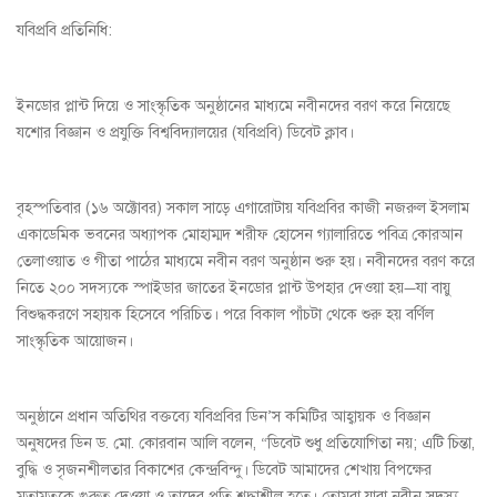
যবিপ্রবি প্রতিনিধি:
ইনডোর প্লান্ট দিয়ে ও সাংস্কৃতিক অনুষ্ঠানের মাধ্যমে নবীনদের বরণ করে নিয়েছে
যশোর বিজ্ঞান ও প্রযুক্তি বিশ্ববিদ্যালয়ের (যবিপ্রবি) ডিবেট ক্লাব।
বৃহস্পতিবার (১৬ অক্টোবর) সকাল সাড়ে এগারোটায় যবিপ্রবির কাজী নজরুল ইসলাম
একাডেমিক ভবনের অধ্যাপক মোহাম্মদ শরীফ হোসেন গ্যালারিতে পবিত্র কোরআন
তেলাওয়াত ও গীতা পাঠের মাধ্যমে নবীন বরণ অনুষ্ঠান শুরু হয়। নবীনদের বরণ করে
নিতে ২০০ সদস্যকে স্পাইডার জাতের ইনডোর প্লান্ট উপহার দেওয়া হয়—যা বায়ু
বিশুদ্ধকরণে সহায়ক হিসেবে পরিচিত। পরে বিকাল পাঁচটা থেকে শুরু হয় বর্ণিল
সাংস্কৃতিক আয়োজন।
অনুষ্ঠানে প্রধান অতিথির বক্তব্যে যবিপ্রবির ডিন’স কমিটির আহ্বায়ক ও বিজ্ঞান
অনুষদের ডিন ড. মো. কোরবান আলি বলেন, “ডিবেট শুধু প্রতিযোগিতা নয়; এটি চিন্তা,
বুদ্ধি ও সৃজনশীলতার বিকাশের কেন্দ্রবিন্দু। ডিবেট আমাদের শেখায় বিপক্ষের
মতামতকে গুরুত্ব দেওয়া ও তাদের প্রতি শ্রদ্ধাশীল হতে। তোমরা যারা নবীন সদস্য