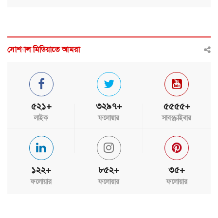
সোশ্যাল মিডিয়াতে আমরা
৫২১+
৩২৯৭+
৫৫৫৫+
লাইক
ফলোয়ার
সাবস্ক্রাইবার
১২২+
৮৫২+
৩৫+
ফলোয়ার
ফলোয়ার
ফলোয়ার