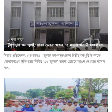
৫ ঘন্টা আগে
টুঙ্গিপাড়ায় ‘৩৬ জুলাই’ স্মারক তোরণে আগুন, ৭৫ জনকে আসামী করে মামলা
নিজস্ব প্রতিবেদক, গোপালগঞ্জ : জুলাই গণ-অভ্যুত্থানের দ্বিতীয় বর্ষপূর্তি উপলক্ষে
গোপালগঞ্জের টুঙ্গিপাড়ায় নির্মিত ‘৩৬ জুলাই’ স্মারক তোরণে আগুন দেওয়ার ঘটনায়
৭৫...