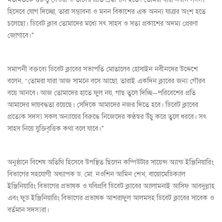
হিসেবে যোগ দিচ্ছো, তারা সম্ভাবনা ও মনন বিকাশের এক অনন্য যাত্রার অংশ হতে
চলেছো। ডিবেট ক্লাব তোমাদের মধ্যে সৎ সাহস ও সত্য প্রকাশের অদম্য প্রেরণা
জোগাবে।”
সমাপনী বক্তব্যে ডিবেট ক্লাবের সভাপতি মোতালেব হোসাইন নবীনদের উদ্দেশে
বলেন, “তোমরা যারা আজ সামনে বসে আছো, তারাই একদিন ক্লাবের জন্য গৌরব
বয়ে আনবে। আজ তোমাদের হাতে ফুল নয়, গাছ তুলে দিচ্ছি—পরিবেশের প্রতি
আমাদের দায়বদ্ধতা রয়েছে। সেদিকে আমাদের নজর দিতে হবে। ডিবেট ক্লাবের
প্রত্যেক সদস্য সকল অন্যায়ের বিরুদ্ধে নিজেদের কণ্ঠস্বর উঁচু করে তুলে ধরবে। সৎ
সাহস নিয়ে যুক্তিবৃত্তিক কথা বলে যাবে।”
অনুষ্ঠানে বিশেষ অতিথি হিসেবে উপস্থিত ছিলেন কম্পিউটার সায়েন্স অ্যান্ড ইঞ্জিনিয়ারিং
বিভাগের সহযোগী অধ্যাপক ড. মো. নওশিন আমিন শেখ, বায়োমেডিক্যাল
ইঞ্জিনিয়ারিং বিভাগের প্রভাষক ও যবিপ্রবি ডিবেট ক্লাবের অ্যালামনাই আসিফ আবদুল্লাহ
এবং ফুড ইঞ্জিনিয়ারিং বিভাগের প্রভাষক আশরাফুল আলমসহ ডিবেট ক্লাবের সাবেক ও
বর্তমান সদস্যরা।