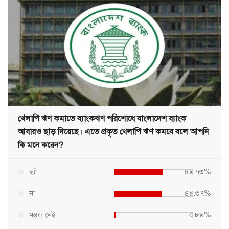
খেলাপি ঋণ কমাতে ব্যাংকঋণ পরিশোধে বাংলাদেশ ব্যাংক
আবারও ছাড় দিয়েছে। এতে প্রকৃত খেলাপি ঋণ কমবে বলে আপনি
কি মনে করেন?
হ্যাঁ
৪৯.৭৩%
না
৪৯.৩৭%
মন্তব্য নেই
০.৮৯%