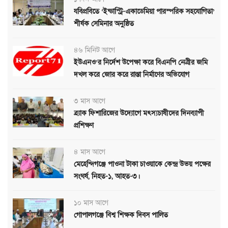
যবিপ্রবিতে ‘ইন্ডাস্ট্রি-একাডেমিয়া পারস্পরিক সহযোগিতা’
শীর্ষক সেমিনার অনুষ্ঠিত
৪৬ মিনিট আগে
ইউএনও’র নির্দেশ উপেক্ষা করে বিএনপি নেত্রীর জমি
দখল করে জোর করে রাস্তা নির্মাণের অভিযোগ
৩ মাস আগে
ব্র্যাক ফিশারিজের উদ্যোগে মৎস্যচাষীদের দিনব্যাপী
প্রশিক্ষণ
৪ মাস আগে
মেহেন্দিগঞ্জে পাওনা টাকা চাওয়াকে কেন্দ্র উভয় পক্ষের
সংঘর্ষ, নিহত-১, আহত-৩।
১০ মাস আগে
গোপালগঞ্জে বিশ্ব শিক্ষক দিবস পালিত