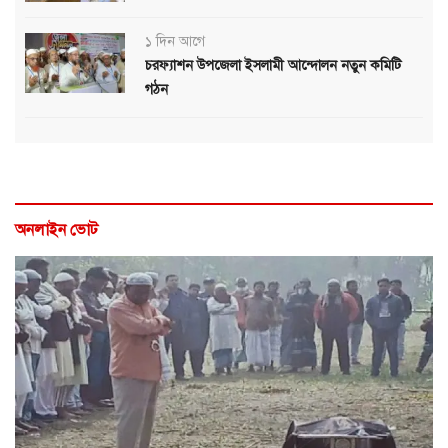
১ দিন আগে
চরফ্যাশন উপজেলা ইসলামী আন্দোলন নতুন কমিটি
গঠন
অনলাইন ভোট