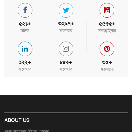
৫২১+
৩২৯৭+
৫৫৫৫+
লাইক
ফলোয়ার
সাবস্ক্রাইবার
১২২+
৮৫২+
৩৫+
ফলোয়ার
ফলোয়ার
ফলোয়ার
ABOUT US
প্রধান সম্পাদক: রিয়াজ হোসেন