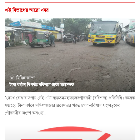
এই বিভাগের আরো খবর
৪৪ মিনিট আগে
টানা বর্ষনে বিপর্যস্ত বরিশাল-ঢাকা মহাসড়ক
*দেখে বোঝার উপায় নেই এটা ব্যস্ততমমহাসড়কগৌরনদী (বরিশাল) প্রতিনিধি॥ কয়েক
সপ্তাহের টানা বর্ষনে দক্ষিণাঞ্চলের প্রবেশদ্বার খ্যাত ঢাকা-বরিশাল মহাসড়কের
গৌরনদীর অংশে অসংখ্য...