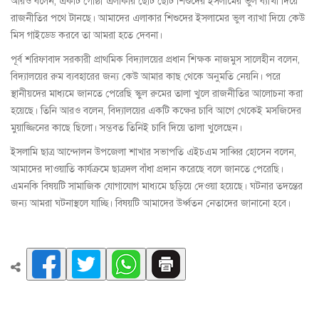
আরও বলেন, একটি গোষ্ঠী এলাকার ছোট ছোট শিশুদের ইসলামের ভুল ব্যাখা দিয়ে
রাজনীতির পথে টানছে। আমাদের এলাকার শিশুদের ইসলামের ভুল ব্যাখা দিয়ে কেউ
মিস গাইডেড করবে তা আমরা হতে দেবনা।
পূর্ব শরিফাবাদ সরকারী প্রাথমিক বিদ্যালয়ের প্রধান শিক্ষক নাজমুস সালেহীন বলেন,
বিদ্যালয়ের রুম ব্যবহারের জন্য কেউ আমার কাছ থেকে অনুমতি নেয়নি। পরে
স্থানীয়দের মাধ্যমে জানতে পেরেছি স্কুল রুমের তালা খুলে রাজনীতির আলোচনা করা
হয়েছে। তিনি আরও বলেন, বিদ্যালয়ের একটি কক্ষের চাবি আগে থেকেই মসজিদের
মুয়াজ্জিনের কাছে ছিলো। সম্ভবত তিনিই চাবি দিয়ে তালা খুলেছেন।
ইসলামি ছাত্র আন্দোলন উপজেলা শাখার সভাপতি এইচএম সাব্বির হোসেন বলেন,
আমাদের দাওয়াতি কার্যক্রমে ছাত্রদল বাঁধা প্রদান করেছে বলে জানতে পেরেছি।
এমনকি বিষয়টি সামাজিক যোগাযোগ মাধ্যমে ছড়িয়ে দেওয়া হয়েছে। ঘটনার তদন্তের
জন্য আমরা ঘটনাস্থলে যাচ্ছি। বিষয়টি আমাদের উর্ধ্বতন নেতাদের জানানো হবে।