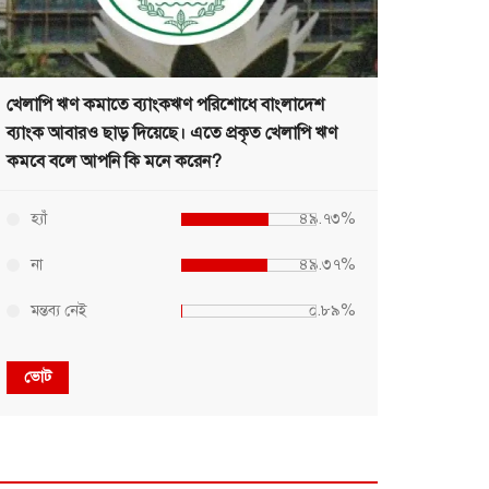
খেলাপি ঋণ কমাতে ব্যাংকঋণ পরিশোধে বাংলাদেশ
ব্যাংক আবারও ছাড় দিয়েছে। এতে প্রকৃত খেলাপি ঋণ
কমবে বলে আপনি কি মনে করেন?
হ্যাঁ
৪৯.৭৩%
না
৪৯.৩৭%
মন্তব্য নেই
০.৮৯%
ভোট