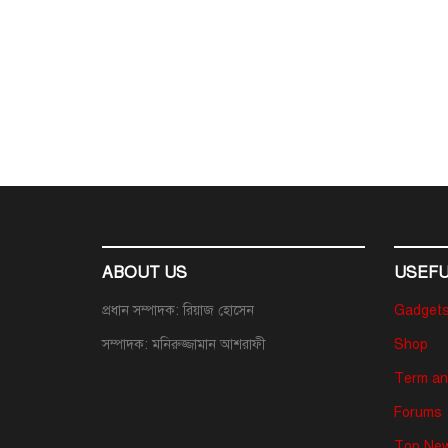
ABOUT US
USEFU
প্রধান সম্পাদক: রিয়াজ হোসেন
Gadget
সম্পাদক: মনিরুজ্জামান আশরাফী
Shop
Term an
Forums
Top New