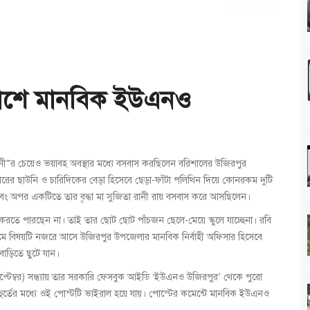
পাশে মানবিক ইউএনও
নী”র চেয়েও ভয়াবহ অবস্থার মধ্যে বসবাস করছিলেন বরিশালের উজিরপুর
উপরের ছাউনি ও চারিদিকের বেড়া হিসেবে ছেড়া-ফাঁটা পলিথিন দিয়ে কোনরকম দুটি
বং অপর একটিতে তার বৃদ্ধা মা সুজিতা রানী রায় বসবাস করে আসছিলেন।
ম করতে পারছেন না। তাই তার ছোট ছোট পাঁচজন ছেলে-মেয়ে স্কুলে যাচ্ছেনা। রবি
যমে বিষয়টি নজরে আসে উজিরপুর উপজেলার মানবিক নির্বাহী অফিসার হিসেবে
 বাড়িতে ছুটে যান।
্টেম্বর) সন্ধ্যায় তার সরকারি ফেসবুক আইডি ‘ইউএনও উজিরপুর’ থেকে পুরো
র্তের মধ্যে ওই পোস্টটি ভাইরাল হয়ে যায়। পোস্টের কমেন্টে মানবিক ইউএনও