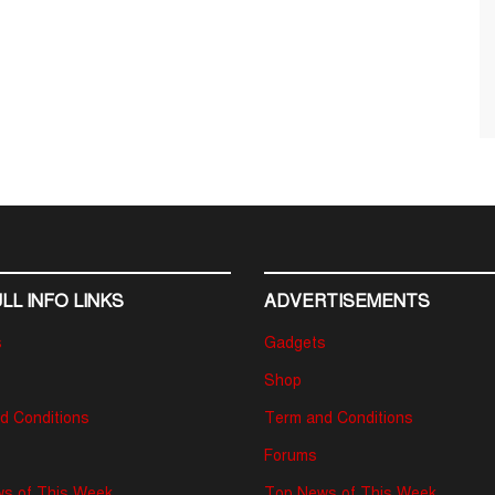
LL INFO LINKS
ADVERTISEMENTS
s
Gadgets
Shop
d Conditions
Term and Conditions
Forums
s of This Week
Top News of This Week