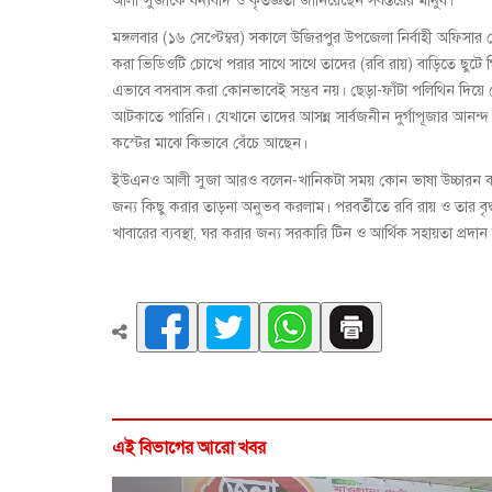
আলী সুজাকে ধন্যবাদ ও কৃতজ্ঞতা জানিয়েছেন সর্বস্তরের মানুষ।
মঙ্গলবার (১৬ সেপ্টেম্বর) সকালে উজিরপুর উপজেলা নির্বাহী অফিসা
করা ভিডিওটি চোখে পরার সাথে সাথে তাদের (রবি রায়) বাড়িতে ছুট
এভাবে বসবাস করা কোনভাবেই সম্ভব নয়। ছেড়া-ফাঁটা পলিথিন দিয়
আটকাতে পারিনি। যেখানে তাদের আসন্ন সার্বজনীন দুর্গাপূজার আনন্দ উ
কস্টের মাঝে কিভাবে বেঁচে আছেন।
ইউএনও আলী সুজা আরও বলেন-খানিকটা সময় কোন ভাষা উচ্চারন করত
জন্য কিছু করার তাড়না অনুভব করলাম। পরবর্তীতে রবি রায় ও তার বৃদ্
খাবারের ব্যবস্থা, ঘর করার জন্য সরকারি টিন ও আর্থিক সহায়তা প্রদা
এই বিভাগের আরো খবর