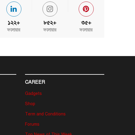
১২২+
৮৫২+
৩৫+
ফলোয়ার
ফলোয়ার
ফলোয়ার
CAREER
Gadgets
Shop
Term and Conditions
Forums
Top News of This Week