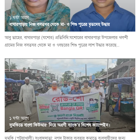
১ ঘন্টা আগে
বাঘারপাড়ায় নিজ বসতঘর থেকে মা- ও শিশু পূত্রের মৃতদেহ উদ্ধার
আবু তাহের, বাঘারপাড়া (যশোর) প্রতিনিধি:যশোরের বাঘারপাড়া উপজেলার খলশী
গ্রামের নিজ বসতঘর থেকে মা ও ৭বছরের শিশু পুত্রের লাশ উদ্ধার করেছে...
১ ঘন্টা আগে
দুমকিতে বাংলা কিউআর’ নিয়ে অগ্রণী ব্যাংক'র বিশেষ ক্যাম্পেইন।
দুমকি (পটুয়াখালী) সংবাদদাতা: নগদ টাকার ব্যবহার কমাতে ব্যবসায়ীদের জন‍্য