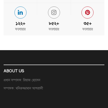
১২২+
৮৫২+
৩৫+
ফলোয়ার
ফলোয়ার
ফলোয়ার
ABOUT US
প্রধান সম্পাদক: রিয়াজ হোসেন
সম্পাদক: মনিরুজ্জামান আশরাফী