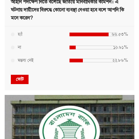
আইনি পদক্ষেপ নিতে বলেছে জাতীয় মানবাধিকার কমিশন। এ
ঘটনায় দায়ীদের বিরুদ্ধে কোনো ব্যবস্থা নেওয়া হবে বলে আপনি কি
মনে করেন?
হ্যাঁ
৬৬.৫৩%
না
১০.৬১%
মন্তব্য নেই
২২.৮৬%
ভোট