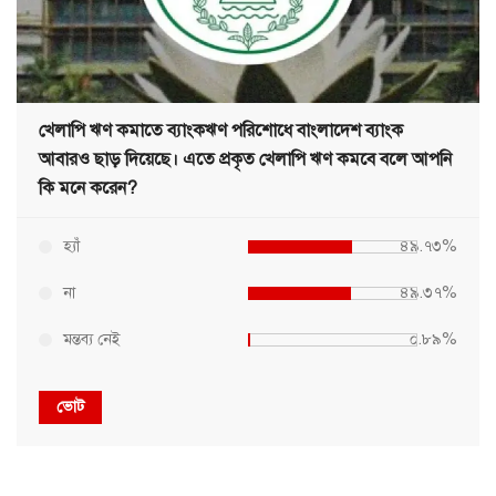
খেলাপি ঋণ কমাতে ব্যাংকঋণ পরিশোধে বাংলাদেশ ব্যাংক
আবারও ছাড় দিয়েছে। এতে প্রকৃত খেলাপি ঋণ কমবে বলে আপনি
কি মনে করেন?
হ্যাঁ
৪৯.৭৩%
না
৪৯.৩৭%
মন্তব্য নেই
০.৮৯%
ভোট