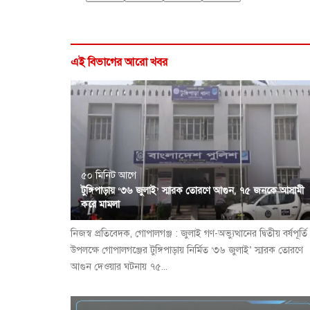
এই বিভাগের আরো খবর
৫০ মিনিট আগে
টুঙ্গিপাড়ায় ‘৩৬ জুলাই’ স্মারক তোরণে আগুন, ৭৫ জনকে আসামী
করে মামলা
নিজস্ব প্রতিবেদক, গোপালগঞ্জ : জুলাই গণ-অভ্যুত্থানের দ্বিতীয় বর্ষপূর্তি
উপলক্ষে গোপালগঞ্জের টুঙ্গিপাড়ায় নির্মিত ‘৩৬ জুলাই’ স্মারক তোরণে
আগুন দেওয়ার ঘটনায় ৭৫...