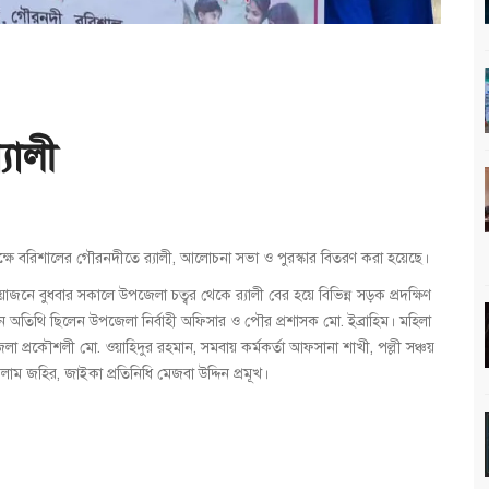
যালী
ক্ষে বরিশালের গৌরনদীতে র‌্যালী, আলোচনা সভা ও পুরস্কার বিতরণ করা হয়েছে।
নে বুধবার সকালে উপজেলা চত্বর থেকে র‌্যালী বের হয়ে বিভিন্ন সড়ক প্রদক্ষিণ
 অতিথি ছিলেন উপজেলা নির্বাহী অফিসার ও পৌর প্রশাসক মো. ইব্রাহিম। মহিলা
েলা প্রকৌশলী মো. ওয়াহিদুর রহমান, সমবায় কর্মকর্তা আফসানা শাখী, পল্লী সঞ্চয়
লাম জহির, জাইকা প্রতিনিধি মেজবা উদ্দিন প্রমূখ।