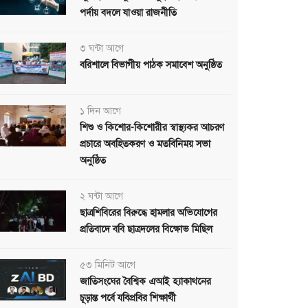
পর্দায় বদলে যাওয়া রাজনীতি
৩ ঘন্টা আগে
বরিশালে বিভাগীয় পাঠক সমাবেশ অনুষ্ঠিত
১ দিন আগে
শিশু ও কিশোর-কিশোরীর স্বাস্থ্যকর আচরণ
প্রচারে অবহিতকরণ ও মতবিনিময় সভা
অনুষ্ঠিত
২ ঘন্টা আগে
ছাত্রশিবিরের বিরুদ্ধে হামলার অভিযোগের
প্রতিবাদে ববি ছাত্রদলের বিক্ষোভ মিছিল
৫৩ মিনিট আগে
জাতিসংঘের বৈশ্বিক এআই হ্যাকাথনের
চূড়ান্ত পর্বে যবিপ্রবির শিক্ষার্থী