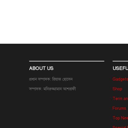
ABOUT US
USEFU
প্রধান সম্পাদক: রিয়াজ হোসেন
Gadget
সম্পাদক: মনিরুজ্জামান আশরাফী
Shop
Term an
Forums
Top New
Special