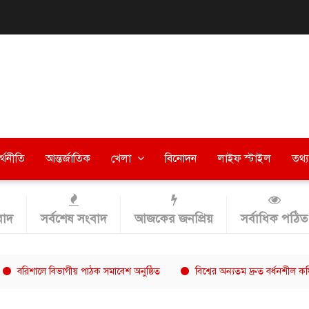
র্থনীতি
আন্তর্জাতিক
খেলা
বিনোদন
লাইফ স্টাইল
তথ্য 
াদ
সর্বশেষ সংবাদ
আজকের জনপ্রিয়
সর্বাধিক পঠিত
ে বিভাগীয় পাঠক সমাবেশ অনুষ্ঠিত
বিশ্বের অন্যতম দ্রুত বর্ধনশীল কফি চেইন 