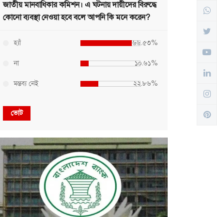
জাতীয় মানবাধিকার কমিশন। এ ঘটনায় দায়ীদের বিরুদ্ধে
কোনো ব্যবস্থা নেওয়া হবে বলে আপনি কি মনে করেন?
হ্যাঁ
৬৬.৫৩%
না
১০.৬১%
মন্তব্য নেই
২২.৮৬%
ভোট