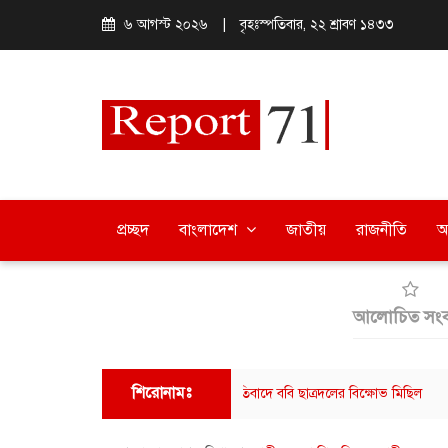
৬ আগস্ট ২০২৬
|
বৃহঃস্পতিবার, ২২ শ্রাবণ ১৪৩৩
প্রচ্ছদ
বাংলাদেশ
জাতীয়
রাজনীতি
অ
আলোচিত সংব
শিরোনামঃ
িবিরের বিরুদ্ধে হামলার অভিযোগের প্রতিবাদে ববি ছাত্রদলের বিক্ষোভ মিছিল
বরিশাল