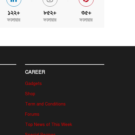
১২২+
৮৫২+
৩৫+
ফলোয়ার
ফলোয়ার
ফলোয়ার
CAREER
Gadgets
Shop
Term and Conditions
Forums
Top News of This Week
Special Recipes