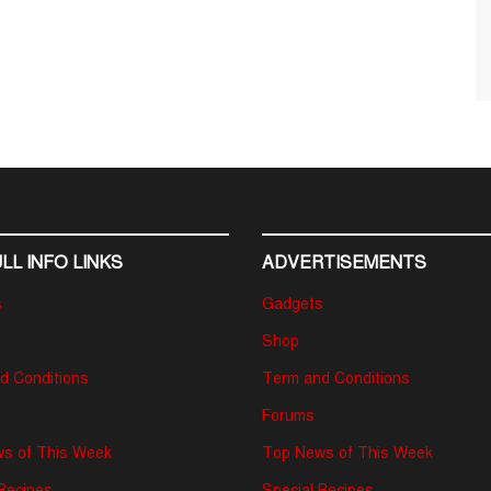
LL INFO LINKS
ADVERTISEMENTS
s
Gadgets
Shop
d Conditions
Term and Conditions
Forums
s of This Week
Top News of This Week
 Recipes
Special Recipes