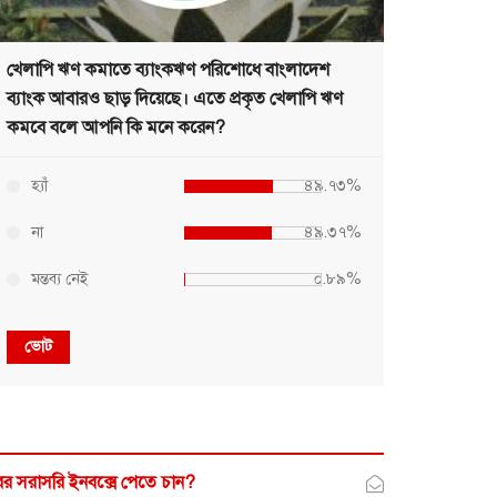
খেলাপি ঋণ কমাতে ব্যাংকঋণ পরিশোধে বাংলাদেশ
ব্যাংক আবারও ছাড় দিয়েছে। এতে প্রকৃত খেলাপি ঋণ
কমবে বলে আপনি কি মনে করেন?
হ্যাঁ
৪৯.৭৩%
না
৪৯.৩৭%
মন্তব্য নেই
০.৮৯%
ভোট
র সরাসরি ইনবক্সে পেতে চান?