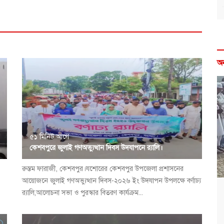
অ
৫১ মিনিট আগে
কেশবপুরে জুলাই গণঅভ্যুত্থান দিবস উদযাপনে র‍্যালি।
রুস্তম ফারাজী, কেশবপুর।যশোরের কেশবপুর উপজেলা প্রশাসনের
আয়োজনে জুলাই গণঅভ্যুত্থান দিবস-২০২৬ ইং উদযাপন উপলক্ষে বর্ণাঢ্য
র‍্যালি,আলোচনা সভা ও পুরস্কার বিতরণ কার্যক্রম...