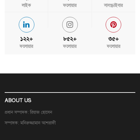
লাইক
ফলোয়ার
সাবস্ক্রাইবার
১২২+
৮৫২+
৩৫+
ফলোয়ার
ফলোয়ার
ফলোয়ার
ABOUT US
প্রধান সম্পাদক: রিয়াজ হোসেন
সম্পাদক: মনিরুজ্জামান আশরাফী