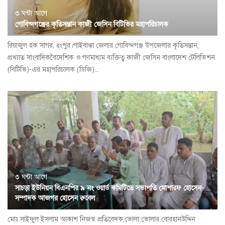
৩ ঘন্টা আগে
গোবিন্দগঞ্জের কৃতিসন্তান কাজী জেসিন বিটিভির মহাপরিচালক
রিয়াজুল হক সাগর, র্ংপুর।গাইবান্ধা জেলার গোবিন্দগঞ্জ উপজেলার কৃতিসন্তান,
প্রখ্যাত সাংবাদিকবৈদেশিক ও গণমাধ্যম ব্যক্তিত্ব কাজী জেসিন বাংলাদেশ টেলিভিশন
(বিটিভি)-এর মহাপরিচালক (ডিজি)...
৩ ঘন্টা আগে
সাচড়া ইউনিয়ন বিএনপির ৯ নং ওয়ার্ড কমিটিতে সভাপতি মোশারফ হোসেন-
সম্পাদক আজগর হোসেন রুবেল
মোঃ সাইফুল ইসলাম আকাশ নিজস্ব প্রতিবেদক,ভোলা:ভোলার বোরহানউদ্দিন