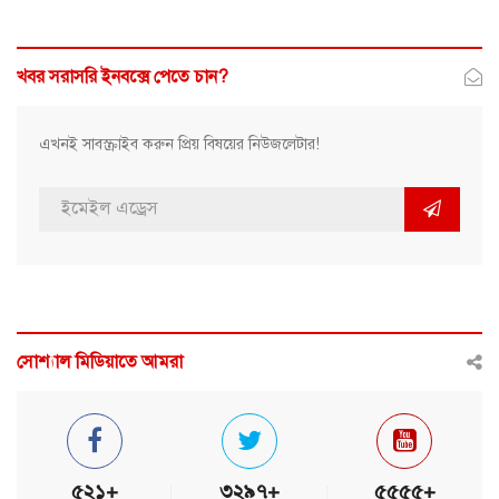
খবর সরাসরি ইনবক্সে পেতে চান?
এখনই সাবস্ক্রাইব করুন প্রিয় বিষয়ের নিউজলেটার!
সোশ্যাল মিডিয়াতে আমরা
৫২১+
৩২৯৭+
৫৫৫৫+