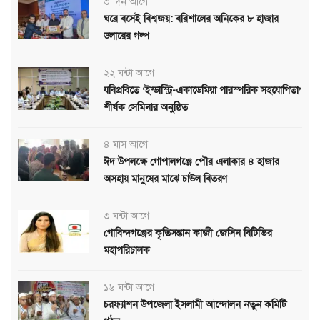
৩ দিন আগে
ঘরে বসেই বিশ্বজয়: বরিশালের অনিকের ৮ হাজার
ডলারের গল্প
২২ ঘন্টা আগে
যবিপ্রবিতে ‘ইন্ডাস্ট্রি-একাডেমিয়া পারস্পরিক সহযোগিতা’
শীর্ষক সেমিনার অনুষ্ঠিত
৪ মাস আগে
ঈদ উপলক্ষে গোপালগঞ্জে পৌর এলাকার ৪ হাজার
অসহায় মানুষের মাঝে চাউল বিতরণ
৩ ঘন্টা আগে
গোবিন্দগঞ্জের কৃতিসন্তান কাজী জেসিন বিটিভির
মহাপরিচালক
১৬ ঘন্টা আগে
চরফ্যাশন উপজেলা ইসলামী আন্দোলন নতুন কমিটি