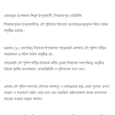
মোঃমামুন হাওলাদার শিমুল ইন্দুরকানী (পিরোজপুর) প্রতিনিধি:
পিরোজপুরের ইন্দুরকানীতে নৌ পুলিশের উদ্যোগে জনসচেতনতামূলক উঠান বৈঠক
অনুষ্ঠিত হয়েছে।
শুক্রবার (১২ সেপ্টেম্বর) বিকেলে উপজেলার পাড়েরহাট এলাকায় নৌ পুলিশ ফাঁড়ির
আয়োজনে এ উঠান বৈঠক অনুষ্ঠিত হয়।
পাড়েরহাট নৌ পুলিশ ফাঁড়ির ইনচার্জ প্রবীর কুমার বিশ্বাসের সভাপতিত্বে অনুষ্ঠিত
বৈঠকে স্থানীয় জনসাধারণ, জনপ্রতিনিধি ও সুধীজনরা অংশ নেন।
এসময় নৌ পুলিশ সদস্যরা নৌপথে জলদস্যু ও ডাকাতদের হাত থেকে সুরক্ষা, মৎস্য
আহরণ ও সংরক্ষণে আইন মেনে চলা এবং সামগ্রিক আইনশৃঙ্খলা রক্ষায় জনগণকে
সচেতন হওয়ার আহ্বান জানান।