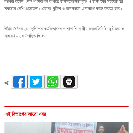
বক্তারা বলেন, নৌপথ নিরাপদ রাখতে জনসচেতনতা বৃদ্ধি ও জনগণের সহযোগিতা
সবচেয়ে বেশি প্রয়োজন। এজন্য পুলিশ ও জনগণকে একসাথে কাজ করতে হবে।
উঠান বৈঠকে নৌ পুলিশের কর্মকর্তাদের পাশাপাশি স্থানীয় জনপ্রতিনিধি, সুধীজন ও
সাধারণ মানুষ উপস্থিত ছিলেন।
এই বিভাগের আরো খবর