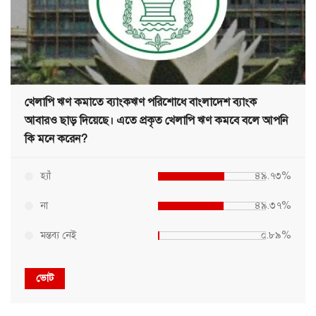
খেলাপি ঋণ কমাতে ব্যাংকঋণ পরিশোধে বাংলাদেশ ব্যাংক
আবারও ছাড় দিয়েছে। এতে প্রকৃত খেলাপি ঋণ কমবে বলে আপনি
কি মনে করেন?
হ্যাঁ
৪৯.৭৩%
না
৪৯.৩৭%
মন্তব্য নেই
০.৮৯%
ভোট