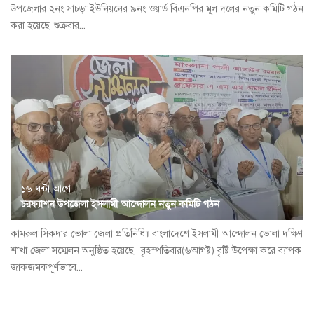
উপজেলার ২নং সাচড়া ইউনিয়নের ৯নং ওয়ার্ড বিএনপির মূল দলের নতুন কমিটি গঠন
করা হয়েছে।শুক্রবার...
১৬ ঘন্টা আগে
চরফ্যাশন উপজেলা ইসলামী আন্দোলন নতুন কমিটি গঠন
কামরুল সিকদার ভোলা জেলা প্রতিনিধি॥ বাংলাদেশে ইসলামী আন্দোলন ভোলা দক্ষিণ
শাখা জেলা সম্মেলন অনুষ্ঠিত হয়েছে। বৃহস্পতিবার(৬আগষ্ট) বৃষ্টি উপেক্ষা করে ব্যাপক
জাকজমকপূর্ণভাবে...