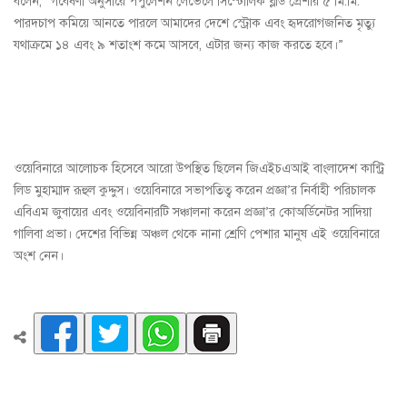
বলেন, “গবেষণা অনুসারে পপুলেশন লেভেলে সিস্টোলিক ব্লাড প্রেশার ৫ মি.মি.
পারদচাপ কমিয়ে আনতে পারলে আমাদের দেশে স্ট্রোক এবং হৃদরোগজনিত মৃত্যু
যথাক্রমে ১৪ এবং ৯ শতাংশ কমে আসবে, এটার জন্য কাজ করতে হবে।”
ওয়েবিনারে আলোচক হিসেবে আরো উপস্থিত ছিলেন জিএইচএআই বাংলাদেশ কান্ট্রি
লিড মুহাম্মাদ রূহুল কুদ্দুস। ওয়েবিনারে সভাপতিত্ব করেন প্রজ্ঞা’র নির্বাহী পরিচালক
এবিএম জুবায়ের এবং ওয়েবিনারটি সঞ্চালনা করেন প্রজ্ঞা’র কোঅর্ডিনেটর সাদিয়া
গালিবা প্রভা। দেশের বিভিন্ন অঞ্চল থেকে নানা শ্রেণি পেশার মানুষ এই ওয়েবিনারে
অংশ নেন।