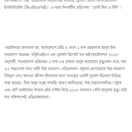
বিশেষজ্ঞগণ। এই আয়োজনে সহযোগিতা করেছে গ্লোবাল হেলথ অ্যাডভোকেসি
ইনকিউবেটর (জিএইচএআই)। এ বছর দিবসটির প্রতিপাদ্য “ডোন্ট মিস এ বিট”।
ওয়েবিনারে জানানো হয়, বাংলাদেশে প্রতি ৪ জনে ১ জন প্রাপ্তবয়স্ক মানুষ উচ্চ
রক্তচাপে আক্রান্ত। ডব্লিউএইচও এর গ্লোবাল রিপোর্ট অন হাইপারটেনশন ২০২৫
অনুযায়ী, বাংলাদেশে প্রতিবছর ২ লক্ষ ৮৩ হাজার মানুষ হৃদরোগে মৃত্যুবরণ করে, যার
৫২ শতাংশের জন্য দায়ী উচ্চ রক্তচাপ। প্রতিবেদনে ওষুধের প্রাপ্যতাকে উচ্চ রক্তচাপ
নিয়ন্ত্রণ এবং অসংখ্য জীবন বাঁচানোর জন্য অন্যতম একটি সুযোগ হিসেবে চিহ্নিত
করা হয়েছে। বিশ্ব স্বাস্থ্য সংস্থা সম্প্রতি আরও জানিয়েছে, উচ্চ রক্তচাপজনিত স্ট্রোক
এবং হার্ট অ্যাটাকের কারণে প্রতি ঘন্টায় বিশ্বে ১০০০ জনেরও বেশি মানুষের মৃত্যু ঘটে,
যার অধিকাংশই প্রতিরোধযোগ্য।