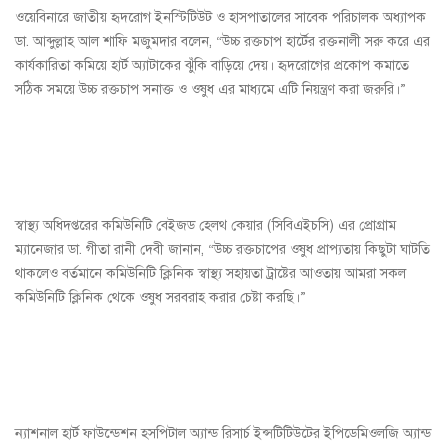
ওয়েবিনারে জাতীয় হৃদরোগ ইনস্টিটিউট ও হাসপাতালের সাবেক পরিচালক অধ্যাপক
ডা. আব্দুল্লাহ আল শাফি মজুমদার বলেন, “উচ্চ রক্তচাপ হার্টের রক্তনালী সরু করে এর
কার্যকারিতা কমিয়ে হার্ট অ্যাটাকের ঝুঁকি বাড়িয়ে দেয়। হৃদরোগের প্রকোপ কমাতে
সঠিক সময়ে উচ্চ রক্তচাপ সনাক্ত ও ওষুধ এর মাধ্যমে এটি নিয়ন্ত্রণ করা জরুরি।”
স্বাস্থ্য অধিদপ্তরের কমিউনিটি বেইজড হেলথ কেয়ার (সিবিএইচসি) এর প্রোগ্রাম
ম্যানেজার ডা. গীতা রানী দেবী জানান, “উচ্চ রক্তচাপের ওষুধ প্রাপ্যতায় কিছুটা ঘাটতি
থাকলেও বর্তমানে কমিউনিটি ক্লিনিক স্বাস্থ্য সহায়তা ট্রাষ্টের আওতায় আমরা সকল
কমিউনিটি ক্লিনিক থেকে ওষুধ সরবরাহ করার চেষ্টা করছি।”
ন্যাশনাল হার্ট ফাউন্ডেশন হসপিটাল অ্যান্ড রিসার্চ ইন্সটিটিউটের ইপিডেমিওলজি অ্যান্ড