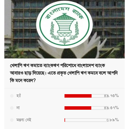
খেলাপি ঋণ কমাতে ব্যাংকঋণ পরিশোধে বাংলাদেশ ব্যাংক
আবারও ছাড় দিয়েছে। এতে প্রকৃত খেলাপি ঋণ কমবে বলে আপনি
কি মনে করেন?
হ্যাঁ
৪৯.৭৩%
না
৪৯.৩৭%
মন্তব্য নেই
০.৮৯%