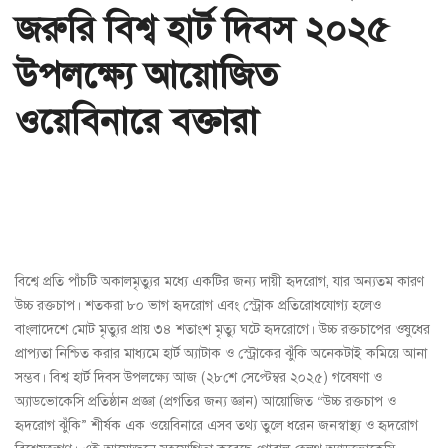
জরুরি বিশ্ব হার্ট দিবস ২০২৫
উপলক্ষ্যে আয়োজিত
ওয়েবিনারে বক্তারা
বিশ্বে প্রতি পাঁচটি অকালমৃত্যুর মধ্যে একটির জন্য দায়ী হৃদরোগ, যার অন্যতম কারণ
উচ্চ রক্তচাপ। শতকরা ৮০ ভাগ হৃদরোগ এবং স্ট্রোক প্রতিরোধযোগ্য হলেও
বাংলাদেশে মোট মৃত্যুর প্রায় ৩৪ শতাংশ মৃত্যু ঘটে হৃদরোগে। উচ্চ রক্তচাপের ওষুধের
প্রাপ্যতা নিশ্চিত করার মাধ্যমে হার্ট অ্যাটাক ও স্ট্রোকের ঝুঁকি অনেকটাই কমিয়ে আনা
সম্ভব। বিশ্ব হার্ট দিবস উপলক্ষ্যে আজ (২৮শে সেপ্টেম্বর ২০২৫) গবেষণা ও
অ্যাডভোকেসি প্রতিষ্ঠান প্রজ্ঞা (প্রগতির জন্য জ্ঞান) আয়োজিত “উচ্চ রক্তচাপ ও
হৃদরোগ ঝুঁকি” শীর্ষক এক ওয়েবিনারে এসব তথ্য তুলে ধরেন জনস্বাস্থ্য ও হৃদরোগ