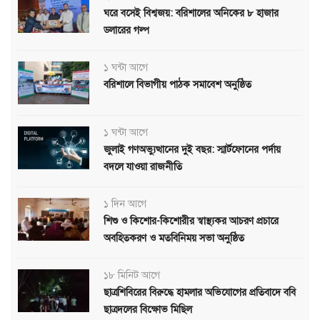
ঘরে বসেই বিশ্বজয়: বরিশালের অনিকের ৮ হাজার
ডলারের গল্প
১ ঘন্টা আগে
বরিশালে বিভাগীয় পাঠক সমাবেশ অনুষ্ঠিত
১ ঘন্টা আগে
জুলাই গণঅভ্যুত্থানের দুই বছর: স্মার্টফোনের পর্দায়
বদলে যাওয়া রাজনীতি
১ দিন আগে
শিশু ও কিশোর-কিশোরীর স্বাস্থ্যকর আচরণ প্রচারে
অবহিতকরণ ও মতবিনিময় সভা অনুষ্ঠিত
১৮ মিনিট আগে
ছাত্রশিবিরের বিরুদ্ধে হামলার অভিযোগের প্রতিবাদে ববি
ছাত্রদলের বিক্ষোভ মিছিল