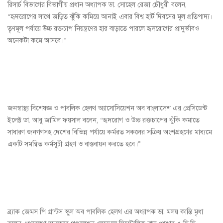
রিসার্চ বিভাগের বিভাগীয় প্রধান অধ্যাপক ডা. সোহেল রেজা চৌধুরী বলেন,
“হৃদরোগের সাথে জড়িত ঝুঁকি কমিয়ে আনাই এবার বিশ্ব হার্ট দিবসের মূল প্রতিপাদ্য।
তৃণমূল পর্যায়ে উচ্চ রক্তচাপ নিয়ন্ত্রণের হার বাড়াতে পারলে হৃদরোগের প্রাদুর্ভাবও
অনেকটা কমে আসবে।”
জনস্বাস্থ্য বিশেষজ্ঞ ও পাবলিক হেলথ অ্যাসোসিয়েশন অব বাংলাদেশ এর প্রেসিডেন্ট
ইলেক্ট ডা. আবু জামিল ফয়সাল বলেন, “হৃদরোগ ও উচ্চ রক্তচাপের ঝুঁকি কমাতে
সাধারণ জনগণসহ দেশের বিভিন্ন পর্যায়ে কর্মরত সকলের সক্রিয় অংশগ্রহণের মাধ্যমে
একটি সমন্বিত কর্মসূচী গ্রহণ ও বাস্তবায়ন করতে হবে।”
ব্র্যাক জেমস পি গ্রান্টস স্কুল অব পাবলিক হেলথ এর অধ্যাপক ডা. মলয় কান্তি মৃধা