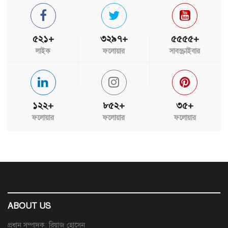
৫২১+
৩২৯৭+
৫৫৫৫+
লাইক
ফলোয়ার
সাবস্ক্রাইবার
১২২+
৮৫২+
৩৫+
ফলোয়ার
ফলোয়ার
ফলোয়ার
ABOUT US
প্রধান সম্পাদক: রিয়াজ হোসেন