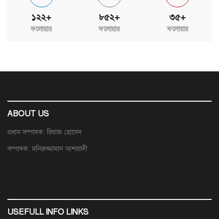
১২২+
৮৫২+
৩৫+
ফলোয়ার
ফলোয়ার
ফলোয়ার
ABOUT US
প্রধান সম্পাদক: রিয়াজ হোসেন
সম্পাদক: মনিরুজ্জামান আশরাফী
USEFULL INFO LINKS