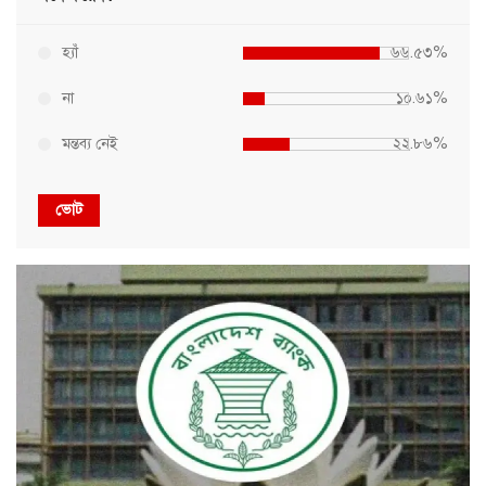
হ্যাঁ
৬৬.৫৩%
না
১০.৬১%
মন্তব্য নেই
২২.৮৬%
ভোট