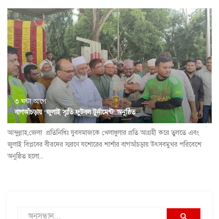
৩ ঘন্টা আগে
বাগআঁচড়ায় ‘জুলাই স্মৃতি ফুটবল টুর্নামেন্ট’ অনুষ্ঠিত
আব্দুল্লাহ,জেলা প্রতিনিধিঃ যুবসমাজকে খেলাধুলার প্রতি আগ্রহী করে তুলতে এবং
জুলাই বিপ্লবের বীরদের স্মরণে যশোরের শার্শার বাগআঁচড়ায় উৎসবমুখর পরিবেশে
অনুষ্ঠিত হলো...