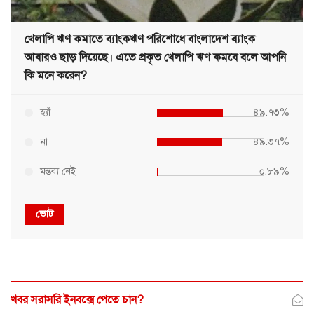
খেলাপি ঋণ কমাতে ব্যাংকঋণ পরিশোধে বাংলাদেশ ব্যাংক
আবারও ছাড় দিয়েছে। এতে প্রকৃত খেলাপি ঋণ কমবে বলে আপনি
কি মনে করেন?
হ্যাঁ
৪৯.৭৩%
না
৪৯.৩৭%
মন্তব্য নেই
০.৮৯%
ভোট
খবর সরাসরি ইনবক্সে পেতে চান?