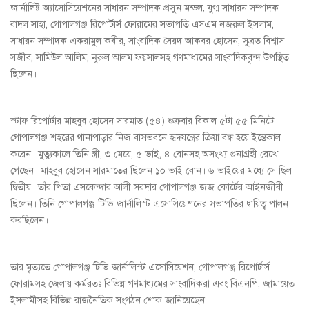
জার্নালিষ্ট অ্যাসোসিয়েশনের সাধারন সম্পাদক প্রসুন মন্ডল, যুগ্ম সাধারন সম্পাদক
বাদল সাহা, গোপালগঞ্জ রিপোর্টার্স ফোরামের সভাপতি এসএম নজরুল ইসলাম,
সাধারন সম্পাদক একরামুল কবীর, সাংবাদিক সৈয়দ আকবর হোসেন, সুব্রত বিশ্বাস
সজীব, সামিউল আলিম, নুরুল আলম ফয়সালসহ গণমাধ্যমের সাংবাদিকবৃন্দ উপস্থিত
ছিলেন।
স্টাফ রিপোর্টার মাহবুব হোসেন সারমাত (৫৪) শুক্রবার বিকাল ৫টা ৫৫ মিনিটে
গোপালগঞ্জ শহরের থানাপাড়ার নিজ বাসভবনে হৃদযন্ত্রের ক্রিয়া বন্ধ হয়ে ইন্তেকাল
করেন। মুত্যুকালে তিনি স্ত্রী, ৩ মেয়ে, ৫ ভাই, ৪ বোনসহ অসংখ্য গুনাগ্রহী রেখে
গেছেন। মাহবুব হোসেন সারমাতের ছিলেন ১০ ভাই বোন। ৬ ভাইয়ের মধ্যে সে ছিল
দ্বিতীয়। তাঁর পিতা এসকেন্দার আলী সরদার গোপালগঞ্জ জজ কোর্টের আইনজীবী
ছিলেন। তিনি গোপালগঞ্জ টিভি জার্নালিস্ট এসোসিয়েশনের সভাপতির দ্বায়িত্ব পালন
করছিলেন।
তার মৃত্যতে গোপালগঞ্জ টিভি জার্নালিস্ট এসোসিয়েশন, গোপালগঞ্জ রিপোর্টার্স
ফোরামসহ জেলায় কর্মরতঃ বিভিন্ন গণমাধ্যমের সাংবাদিকরা এবং বিএনপি, জামায়েত
ইসলামীসহ বিভিন্ন রাজনৈতিক সংগঠন শোক জানিয়েছেন।