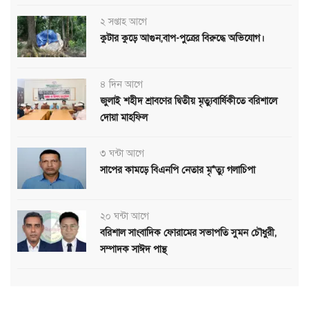
২ সপ্তাহ আগে
কুটার কুড়ে আগুন,বাপ-পুত্রের বিরুদ্ধে অভিযোগ।
৪ দিন আগে
জুলাই শহীদ শ্রাবণের দ্বিতীয় মৃত্যুবার্ষিকীতে বরিশালে
দোয়া মাহফিল
৩ ঘন্টা আগে
সাপের কামড়ে বিএনপি নেতার মৃ*ত্যু গলাচিপা
২০ ঘন্টা আগে
বরিশাল সাংবাদিক ফোরামের সভাপতি সুমন চৌধুরী,
সম্পাদক সাঈদ পান্থ