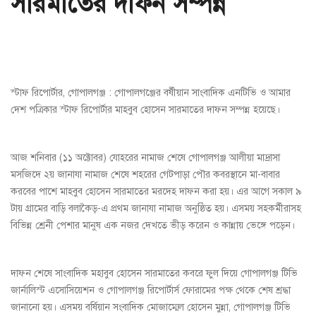
সারমাতের দাফন সম্পন্ন
স্টাফ রিপোর্টার, গোপালগঞ্জ : গোপালগঞ্জের বর্ষীয়ান সাংবাদিক এনটিভি ও আমার
দেশ পত্রিকার স্টাফ রিপোর্টার মাহবুব হোসেন সারমাতের দাফন সম্পন্ন হয়েছে।
আজ শনিবার (১১ অক্টোবর) যোহরের নামাজ শেষে গোপালগঞ্জ আলীয়া মাদ্রাসা
মসজিদে ২য় জানাযা নামাজ শেষে শহরের গেটপাড়া পৌর কবরস্থানে মা-বাবার
করবের পাশে মাহবুব হোসেন সারমাতের মরদেহ দাফন করা হয়। এর আগে সকাল ৯
টায় গ্রামের বাড়ি বলাকৈড়-এ প্রথম জানাযা নামাজ অনুষ্ঠিত হয়। এসময় সহকর্মীরাসহ
বিভিন্ন শ্রেনী পেশার মানুষ এক নজর দেখতে ভীড় করেন ও কান্নায় ভেঙ্গে পড়েন।
দাফন শেষে সাংবাদিক মহাবুব হোসেন সারমাতের কবরে ফুল দিয়ে গোপালগঞ্জ টিভি
জার্নালিস্ট এসোসিয়েশন ও গোপালগঞ্জ রিপোর্টার্স ফোরামের পক্ষ থেকে শেষ শ্রদ্ধা
জানানো হয়। এসময় বর্ষিয়ান সংবাদিক মোজাম্মেল হোসেন মুন্না, গোপালগঞ্জ টিভি