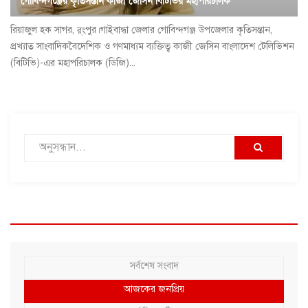
গোবিন্দগঞ্জের কৃতিসন্তান কাজী জেসিন বিটিভির মহাপরিচালক
রিয়াজুল হক সাগর, র্ংপুর।গাইবান্ধা জেলার গোবিন্দগঞ্জ উপজেলার কৃতিসন্তান,
প্রখ্যাত সাংবাদিকবৈদেশিক ও গণমাধ্যম ব্যক্তিত্ব কাজী জেসিন বাংলাদেশ টেলিভিশন
(বিটিভি)-এর মহাপরিচালক (ডিজি)...
সর্বশেষ সংবাদ
আজকের জনপ্রিয়