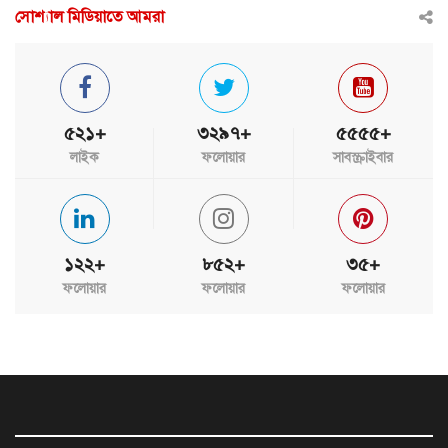
সোশ্যাল মিডিয়াতে আমরা
৫২১+
৩২৯৭+
৫৫৫৫+
লাইক
ফলোয়ার
সাবস্ক্রাইবার
১২২+
৮৫২+
৩৫+
ফলোয়ার
ফলোয়ার
ফলোয়ার