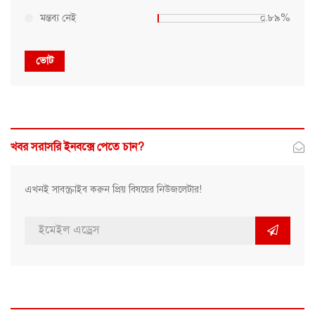
মন্তব্য নেই
০.৮৯%
ভোট
খবর সরাসরি ইনবক্সে পেতে চান?
এখনই সাবস্ক্রাইব করুন প্রিয় বিষয়ের নিউজলেটার!