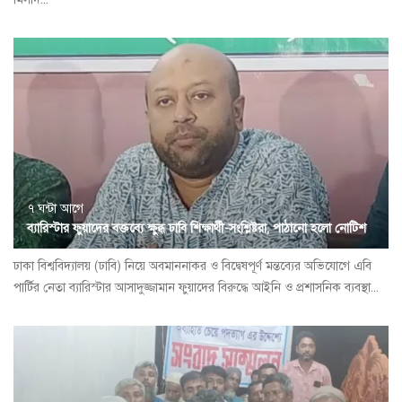
৭ ঘন্টা আগে
ব্যারিস্টার ফুয়াদের বক্তব্যে ক্ষুব্ধ ঢাবি শিক্ষার্থী-সংশ্লিষ্টরা, পাঠানো হলো নোটিশ
ঢাকা বিশ্ববিদ্যালয় (ঢাবি) নিয়ে অবমাননাকর ও বিদ্বেষপূর্ণ মন্তব্যের অভিযোগে এবি
পার্টির নেতা ব্যারিস্টার আসাদুজ্জামান ফুয়াদের বিরুদ্ধে আইনি ও প্রশাসনিক ব্যবস্থা...