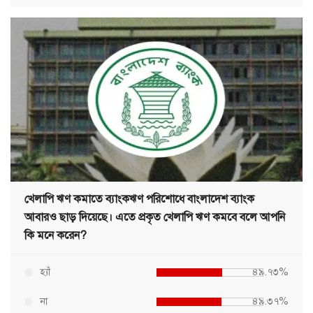
খেলাপি ঋণ কমাতে ব্যাংকঋণ পরিশোধে বাংলাদেশ ব্যাংক
আবারও ছাড় দিয়েছে। এতে প্রকৃত খেলাপি ঋণ কমবে বলে আপনি
কি মনে করেন?
হ্যাঁ
৪৯.৭৩%
না
৪৯.৩৭%