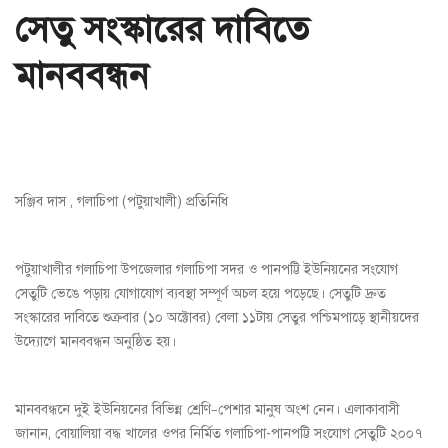
সেতু সংস্কারের দাবিতে
মানববন্ধন
সঞ্জিব দাস , গলাচিপা (পটুয়াখালী) প্রতিনিধি
পটুয়াখালীর গলাচিপা উপজেলার গলাচিপা সদর ও পানপট্টি ইউনিয়নের সংযোগ
সেতুটি ভেঙে পড়ায় যোগাযোগ ব্যবস্থা সম্পূর্ণ অচল হয়ে পড়েছে। সেতুটি দ্রুত
সংস্কারের দাবিতে শুক্রবার (১০ অক্টোবর) বেলা ১১টায় সেতুর পশ্চিমপাড়ে স্থানীয়দের
উদ্যোগে মানববন্ধন অনুষ্ঠিত হয়।
মানববন্ধনে দুই ইউনিয়নের বিভিন্ন শ্রেণি–পেশার মানুষ অংশ নেন। এলাকাবাসী
জানান, বোয়ালিয়া বদ্ধ খালের ওপর নির্মিত গলাচিপা-পানপট্টি সংযোগ সেতুটি ২০০৭