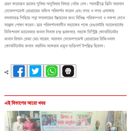
গ্রহণ করেছেন তাদের সুবিধা-অসুবিধার বিষয়ে খোঁজ নেন। পরবর্তীতে তিনি আরবান
ডেভেলপমেন্ট প্রোগ্রামের অফিস পরিদর্শন করেন এবং নগর ও নগর এলাকায়
বসবাসরত পিছিয়ে পড়া সম্প্রদায়ের উন্নয়নের জন্য বিভিন্ন পরিকল্পনা ও নকশা দেখে
সন্তোষ পোষণ করেন। তার পরিদর্শনকালীন ব্র‍্যাকের পক্ষে রেগুলেটরি অ্যাফেয়ার্সের
ডিভিশনাল ম্যানেজার জনাব বিভাষ চন্দ্র তরফদার, ব্র‍্যাক ডিস্ট্রিক্ট কোঅর্ডিনেটর
জনাব রিসান রেজা মোঃ সাহেদ, আরবান ডেভেলপমেন্ট প্রোগ্রামের রিজিওনাল
কোঅর্ডিনেটর জনাব ওয়াসিম আকরাম প্রমুখ ব্যক্তিবর্গ উপস্থিত ছিলেন।
এই বিভাগের আরো খবর