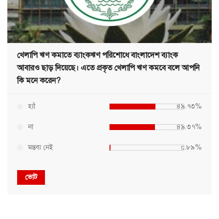
খেলাপি ঋণ কমাতে ব্যাংকঋণ পরিশোধে বাংলাদেশ ব্যাংক
আবারও ছাড় দিয়েছে। এতে প্রকৃত খেলাপি ঋণ কমবে বলে আপনি
কি মনে করেন?
হ্যাঁ
৪৯.৭৩%
না
৪৯.৩৭%
মন্তব্য নেই
০.৮৯%
ভোট