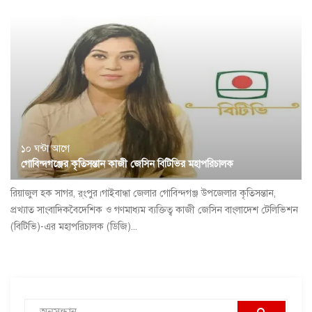
১০ ঘন্টা আগে
গোবিন্দগঞ্জের কৃতিসন্তান কাজী জেসিন বিটিভির মহাপরিচালক
রিয়াজুল হক সাগর, র্ংপুর।গাইবান্ধা জেলার গোবিন্দগঞ্জ উপজেলার কৃতিসন্তান,
প্রখ্যাত সাংবাদিকবৈদেশিক ও গণমাধ্যম ব্যক্তিত্ব কাজী জেসিন বাংলাদেশ টেলিভিশন
(বিটিভি)-এর মহাপরিচালক (ডিজি)...