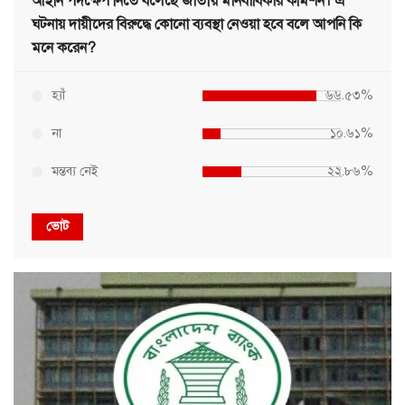
আইনি পদক্ষেপ নিতে বলেছে জাতীয় মানবাধিকার কমিশন। এ
ঘটনায় দায়ীদের বিরুদ্ধে কোনো ব্যবস্থা নেওয়া হবে বলে আপনি কি
মনে করেন?
হ্যাঁ
৬৬.৫৩%
না
১০.৬১%
মন্তব্য নেই
২২.৮৬%
ভোট