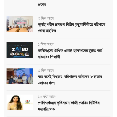
রুবেল
৩ দিন আগে
জুলাই শহীদ শ্রাবণের দ্বিতীয় মৃত্যুবার্ষিকীতে বরিশালে
দোয়া মাহফিল
১ দিন আগে
জাতিসংঘের বৈশ্বিক এআই হ্যাকাথনের চূড়ান্ত পর্বে
যবিপ্রবির শিক্ষার্থী
৩ দিন আগে
ঘরে বসেই বিশ্বজয়: বরিশালের অনিকের ৮ হাজার
ডলারের গল্প
১০ ঘন্টা আগে
গোবিন্দগঞ্জের কৃতিসন্তান কাজী জেসিন বিটিভির
মহাপরিচালক