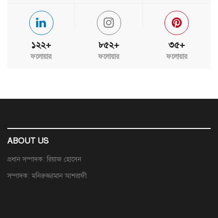
১২২+
৮৫২+
৩৫+
ফলোয়ার
ফলোয়ার
ফলোয়ার
ABOUT US
প্রধান সম্পাদক: রিয়াজ হোসেন
সম্পাদক: মনিরুজ্জামান আশরাফী