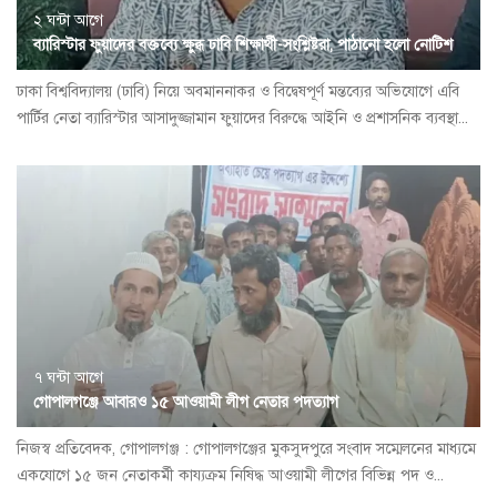
২ ঘন্টা আগে
ব্যারিস্টার ফুয়াদের বক্তব্যে ক্ষুব্ধ ঢাবি শিক্ষার্থী-সংশ্লিষ্টরা, পাঠানো হলো নোটিশ
ঢাকা বিশ্ববিদ্যালয় (ঢাবি) নিয়ে অবমাননাকর ও বিদ্বেষপূর্ণ মন্তব্যের অভিযোগে এবি
পার্টির নেতা ব্যারিস্টার আসাদুজ্জামান ফুয়াদের বিরুদ্ধে আইনি ও প্রশাসনিক ব্যবস্থা...
৭ ঘন্টা আগে
গোপালগঞ্জে আবারও ১৫ আওয়ামী লীগ নেতার পদত্যাগ
নিজস্ব প্রতিবেদক, গোপালগঞ্জ : গোপালগঞ্জের মুকসুদপুরে সংবাদ সম্মেলনের মাধ্যমে
একযোগে ১৫ জন নেতাকর্মী কায্যক্রম নিষিদ্ধ আওয়ামী লীগের বিভিন্ন পদ ও...