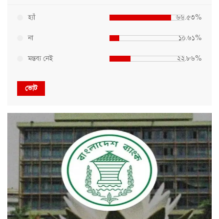
হ্যাঁ
৬৬.৫৩%
না
১০.৬১%
মন্তব্য নেই
২২.৮৬%
ভোট