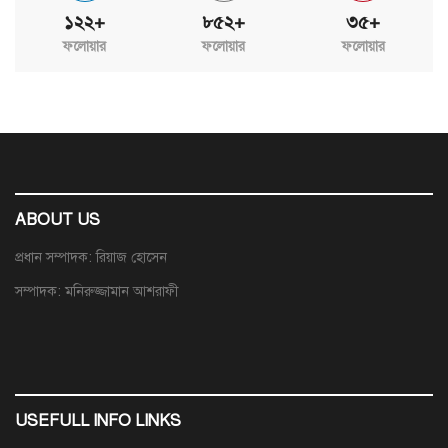
১২২+
৮৫২+
৩৫+
ফলোয়ার
ফলোয়ার
ফলোয়ার
ABOUT US
প্রধান সম্পাদক: রিয়াজ হোসেন
সম্পাদক: মনিরুজ্জামান আশরাফী
USEFULL INFO LINKS