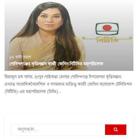
১৬ ঘন্টা আগে
গোবিন্দগঞ্জের কৃতিসন্তান কাজী জেসিন বিটিভির মহাপরিচালক
রিয়াজুল হক সাগর, র্ংপুর।গাইবান্ধা জেলার গোবিন্দগঞ্জ উপজেলার কৃতিসন্তান,
প্রখ্যাত সাংবাদিকবৈদেশিক ও গণমাধ্যম ব্যক্তিত্ব কাজী জেসিন বাংলাদেশ টেলিভিশন
(বিটিভি)-এর মহাপরিচালক (ডিজি)...