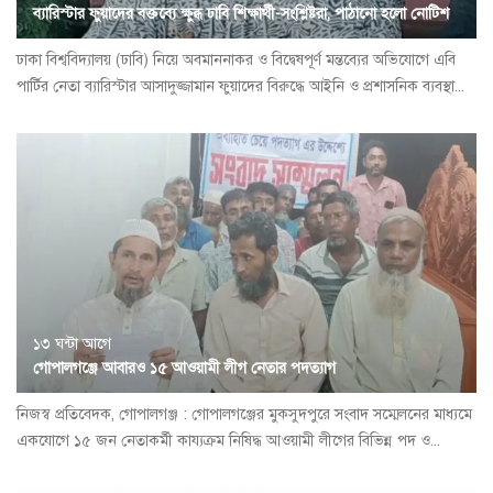
ব্যারিস্টার ফুয়াদের বক্তব্যে ক্ষুব্ধ ঢাবি শিক্ষার্থী-সংশ্লিষ্টরা, পাঠানো হলো নোটিশ
ঢাকা বিশ্ববিদ্যালয় (ঢাবি) নিয়ে অবমাননাকর ও বিদ্বেষপূর্ণ মন্তব্যের অভিযোগে এবি
পার্টির নেতা ব্যারিস্টার আসাদুজ্জামান ফুয়াদের বিরুদ্ধে আইনি ও প্রশাসনিক ব্যবস্থা...
১৩ ঘন্টা আগে
গোপালগঞ্জে আবারও ১৫ আওয়ামী লীগ নেতার পদত্যাগ
নিজস্ব প্রতিবেদক, গোপালগঞ্জ : গোপালগঞ্জের মুকসুদপুরে সংবাদ সম্মেলনের মাধ্যমে
একযোগে ১৫ জন নেতাকর্মী কায্যক্রম নিষিদ্ধ আওয়ামী লীগের বিভিন্ন পদ ও...