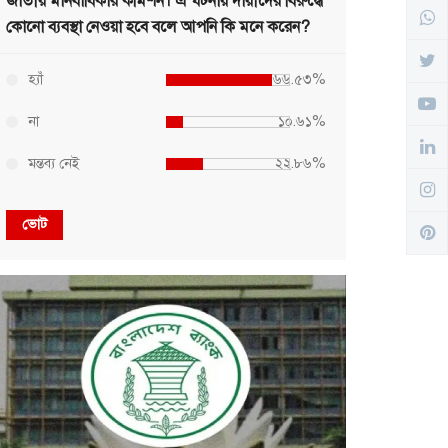
জাতীয় মানবাধিকার কমিশন। এ ঘটনায় দায়ীদের বিরুদ্ধে
কোনো ব্যবস্থা নেওয়া হবে বলে আপনি কি মনে করেন?
হ্যাঁ
৬৬.৫৩%
না
১০.৬১%
মন্তব্য নেই
২২.৮৬%
ভোট