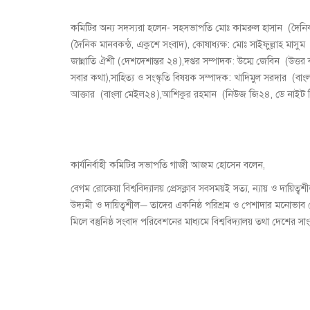
কমিটির অন্য সদস্যরা হলেন- সহসভাপতি মোঃ কামরুল হাসান (দৈনিক 
(দৈনিক মানবকন্ঠ, একুশে সংবাদ), কোষাধ্যক্ষ: মোঃ সাইফুল্লাহ মাসুম
জান্নাতি ঐশী (দেশদেশান্তর ২৪),দপ্তর সম্পাদক: উম্মে জেবিন (উত্তর 
সবার কথা),সাহিত্য ও সংস্কৃতি বিষয়ক সম্পাদক: খাদিমুল সরদার (বাংলা 
আক্তার (বাংলা মেইল২৪),আশিকুর রহমান (নিউজ জি২৪, ডে নাইট বি
কার্যনির্বাহী কমিটির সভাপতি গাজী আজম হোসেন বলেন,
বেগম রোকেয়া বিশ্ববিদ্যালয় প্রেসক্লাব সবসময়ই সত্য, ন্যায় ও দায়িত
উদ্যমী ও দায়িত্বশীল— তাদের একনিষ্ঠ পরিশ্রম ও পেশাদার মনোভাব 
মিলে বস্তুনিষ্ঠ সংবাদ পরিবেশনের মাধ্যমে বিশ্ববিদ্যালয় তথা দেশের স