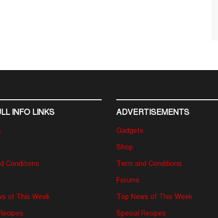
LL INFO LINKS
ADVERTISEMENTS
s
Gadgets
Shop
d Conditions
Term and Conditions
Forums
s of This Week
Top News of This Week
 Recipes
Special Recipes