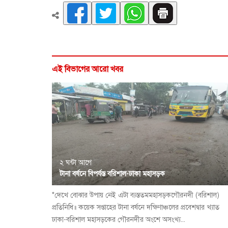
এই বিভাগের আরো খবর
২ ঘন্টা আগে
টানা বর্ষনে বিপর্যস্ত বরিশাল-ঢাকা মহাসড়ক
*দেখে বোঝার উপায় নেই এটা ব্যস্ততমমহাসড়কগৌরনদী (বরিশাল)
প্রতিনিধি॥ কয়েক সপ্তাহের টানা বর্ষনে দক্ষিণাঞ্চলের প্রবেশদ্বার খ্যাত
ঢাকা-বরিশাল মহাসড়কের গৌরনদীর অংশে অসংখ্য...