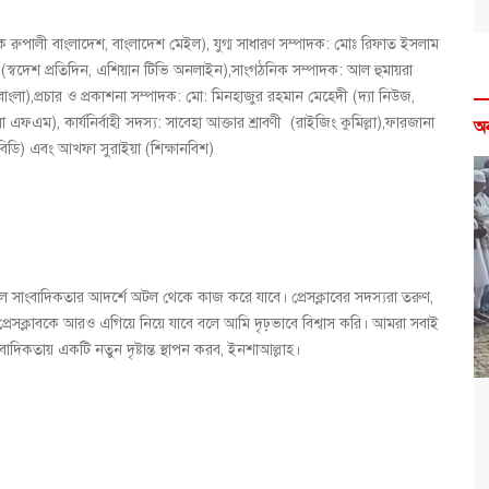
রুপালী বাংলাদেশ, বাংলাদেশ মেইল), যুগ্ম সাধারণ সম্পাদক: মোঃ রিফাত ইসলাম
 (স্বদেশ প্রতিদিন, এশিয়ান টিভি অনলাইন),সাংগঠনিক সম্পাদক: আল হুমায়রা
বাংলা),প্রচার ও প্রকাশনা সম্পাদক: মো: মিনহাজুর রহমান মেহেদী (দ্যা নিউজ,
এফএম), কার্যনির্বাহী সদস্য: সাবেহা আক্তার শ্রাবণী (রাইজিং কুমিল্লা),ফারজানা
অ
ডি) এবং আখফা সুরাইয়া (শিক্ষানবিশ)
্বশীল সাংবাদিকতার আদর্শে অটল থেকে কাজ করে যাবে। প্রেসক্লাবের সদস্যরা তরুণ,
প্রেসক্লাবকে আরও এগিয়ে নিয়ে যাবে বলে আমি দৃঢ়ভাবে বিশ্বাস করি। আমরা সবাই
াংবাদিকতায় একটি নতুন দৃষ্টান্ত স্থাপন করব, ইনশাআল্লাহ।