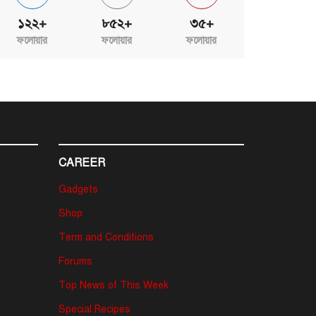
১২২+
৮৫২+
৩৫+
ফলোয়ার
ফলোয়ার
ফলোয়ার
CAREER
Gadgets
Shop
Term and Conditions
Forums
Top News of This Week
Special Recipes