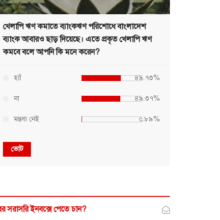
খেলাপি ঋণ কমাতে ব্যাংকঋণ পরিশোধে বাংলাদেশ
ব্যাংক আবারও ছাড় দিয়েছে। এতে প্রকৃত খেলাপি ঋণ
কমবে বলে আপনি কি মনে করেন?
হ্যাঁ
৪৯.৭৩%
না
৪৯.৩৭%
মন্তব্য নেই
০.৮৯%
ভোট
র সরাসরি ইনবক্সে পেতে চান?