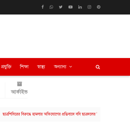
প্রযুক্তি
শিক্ষা
স্বাস্থ্য
অন্যান্য
আর্কাইভ
িরের বিরুদ্ধে হামলার অভিযোগের প্রতিবাদে ববি ছাত্রদলের বিক্ষোভ মিছিল
বরিশালে