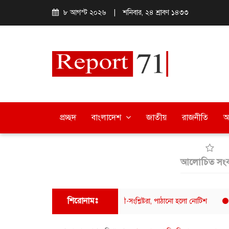
৮ আগস্ট ২০২৬
|
শনিবার, ২৪ শ্রাবণ ১৪৩৩
প্রচ্ছদ
বাংলাদেশ
জাতীয়
রাজনীতি
অ
আলোচিত সংব
শিরোনামঃ
িস্টার ফুয়াদের বক্তব্যে ক্ষুব্ধ ঢাবি শিক্ষার্থী-সংশ্লিষ্টরা, পাঠানো হলো নোটিশ
ক্যাফে আ