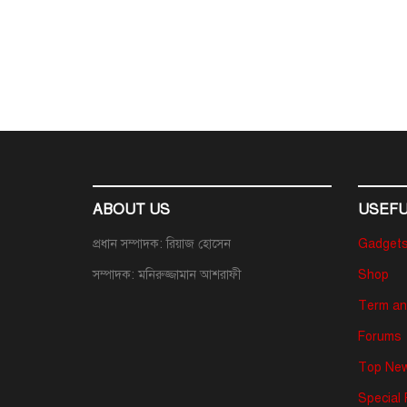
ABOUT US
USEFU
প্রধান সম্পাদক: রিয়াজ হোসেন
Gadget
সম্পাদক: মনিরুজ্জামান আশরাফী
Shop
Term an
Forums
Top New
Special