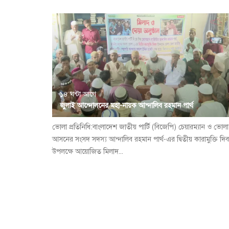
১৪ ঘন্টা আগে
জুলাই আন্দোলনের মহা-নায়ক আন্দালিব রহমান পার্থ
ভোলা প্রতিনিধি:বাংলাদেশ জাতীয় পার্টি (বিজেপি) চেয়ারম্যান ও ভোল
আসনের সংসদ সদস্য আন্দালিব রহমান পার্থ-এর দ্বিতীয় কারামুক্তি দি
উপলক্ষে আয়োজিত মিলাদ...