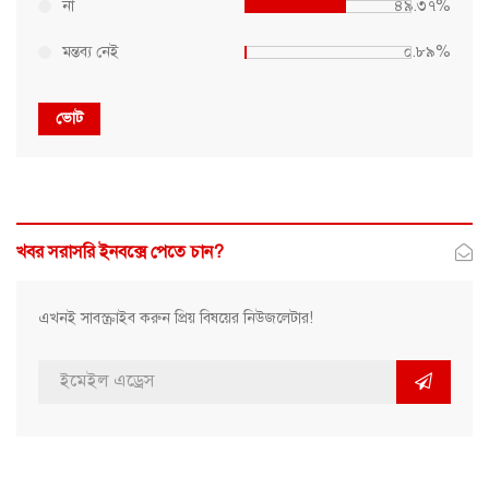
না
৪৯.৩৭%
মন্তব্য নেই
০.৮৯%
ভোট
খবর সরাসরি ইনবক্সে পেতে চান?
এখনই সাবস্ক্রাইব করুন প্রিয় বিষয়ের নিউজলেটার!