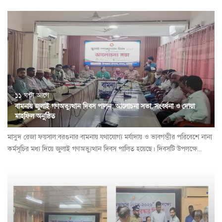
১১ ঘন্টা আগে
বামনায় জুলাই গণঅভ্যুত্থান দিবস পালন: আলোচনা সভা, সংবর্ধনা ও দোয়া
মাহফিল অনুষ্ঠিত
​মাসুদ রেজা ফয়সাল:বরগুনার বামনায় যথাযোগ্য মর্যাদায় ও ভাবগম্ভীর পরিবেশে নানা
কর্মসূচির মধ্য দিয়ে জুলাই গণঅভ্যুত্থান দিবস পালিত হয়েছে। দিবসটি উপলক্ষে...