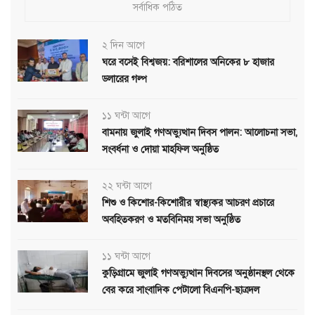
সর্বাধিক পঠিত
২ দিন আগে
ঘরে বসেই বিশ্বজয়: বরিশালের অনিকের ৮ হাজার
ডলারের গল্প
১১ ঘন্টা আগে
বামনায় জুলাই গণঅভ্যুত্থান দিবস পালন: আলোচনা সভা,
সংবর্ধনা ও দোয়া মাহফিল অনুষ্ঠিত
২২ ঘন্টা আগে
শিশু ও কিশোর-কিশোরীর স্বাস্থ্যকর আচরণ প্রচারে
অবহিতকরণ ও মতবিনিময় সভা অনুষ্ঠিত
১১ ঘন্টা আগে
কুড়িগ্রামে জুলাই গণঅভ্যুত্থান দিবসের অনুষ্ঠানস্থল থেকে
বের করে সাংবাদিক পেটালো বিএনপি-ছাত্রদল