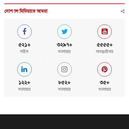
সোশ্যাল মিডিয়াতে আমরা
৫২১+
৩২৯৭+
৫৫৫৫+
লাইক
ফলোয়ার
সাবস্ক্রাইবার
১২২+
৮৫২+
৩৫+
ফলোয়ার
ফলোয়ার
ফলোয়ার