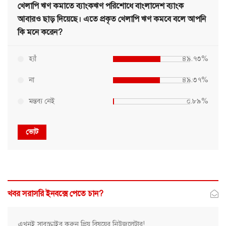
খেলাপি ঋণ কমাতে ব্যাংকঋণ পরিশোধে বাংলাদেশ ব্যাংক
আবারও ছাড় দিয়েছে। এতে প্রকৃত খেলাপি ঋণ কমবে বলে আপনি
কি মনে করেন?
হ্যাঁ
৪৯.৭৩%
না
৪৯.৩৭%
মন্তব্য নেই
০.৮৯%
ভোট
খবর সরাসরি ইনবক্সে পেতে চান?
এখনই সাবস্ক্রাইব করুন প্রিয় বিষয়ের নিউজলেটার!