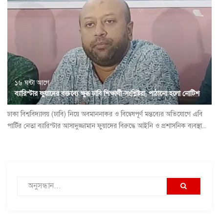
১৬ ঘন্টা আগে
ব্যারিস্টার ফুয়াদের বক্তব্যে ক্ষুব্ধ ঢাবি শিক্ষার্থী-সংশ্লিষ্টরা, পাঠানো হলো নোটিশ
ঢাকা বিশ্ববিদ্যালয় (ঢাবি) নিয়ে অবমাননাকর ও বিদ্বেষপূর্ণ মন্তব্যের অভিযোগে এবি
পার্টির নেতা ব্যারিস্টার আসাদুজ্জামান ফুয়াদের বিরুদ্ধে আইনি ও প্রশাসনিক ব্যবস্থা...