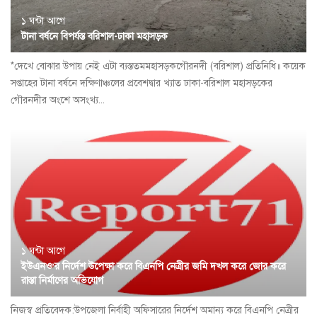
১ ঘন্টা আগে
টানা বর্ষনে বিপর্যস্ত বরিশাল-ঢাকা মহাসড়ক
*দেখে বোঝার উপায় নেই এটা ব্যস্ততমমহাসড়কগৌরনদী (বরিশাল) প্রতিনিধি॥ কয়েক
সপ্তাহের টানা বর্ষনে দক্ষিণাঞ্চলের প্রবেশদ্বার খ্যাত ঢাকা-বরিশাল মহাসড়কের
গৌরনদীর অংশে অসংখ্য...
১ ঘন্টা আগে
ইউএনও’র নির্দেশ উপেক্ষা করে বিএনপি নেত্রীর জমি দখল করে জোর করে
রাস্তা নির্মাণের অভিযোগ
নিজস্ব প্রতিবেদক:উপজেলা নির্বাহী অফিসারের নির্দেশ অমান্য করে বিএনপি নেত্রীর