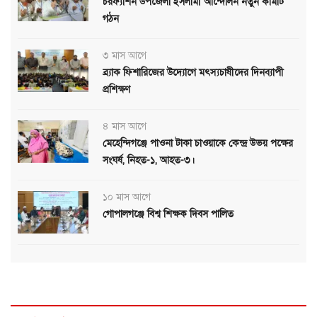
চরফ্যাশন উপজেলা ইসলামী আন্দোলন নতুন কমিটি
গঠন
৩ মাস আগে
ব্র্যাক ফিশারিজের উদ্যোগে মৎস্যচাষীদের দিনব্যাপী
প্রশিক্ষণ
৪ মাস আগে
মেহেন্দিগঞ্জে পাওনা টাকা চাওয়াকে কেন্দ্র উভয় পক্ষের
সংঘর্ষ, নিহত-১, আহত-৩।
১০ মাস আগে
গোপালগঞ্জে বিশ্ব শিক্ষক দিবস পালিত