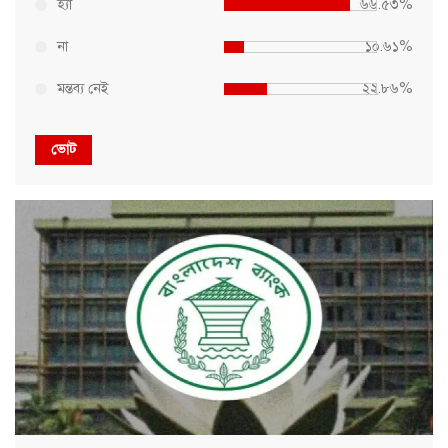
হ্যাঁ
৬৬.৫৩%
না
১০.৬১%
মন্তব্য নেই
২২.৮৬%
ভোট