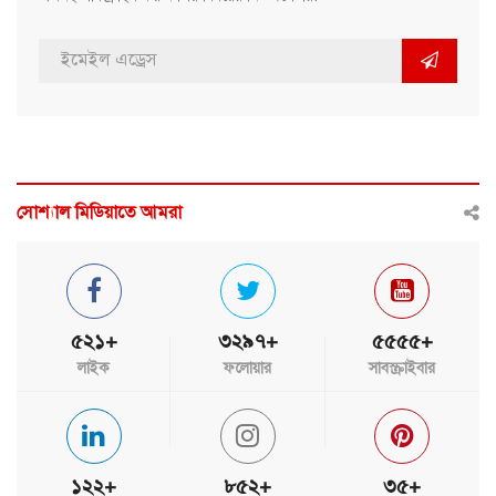
সোশ্যাল মিডিয়াতে আমরা
৫২১+
৩২৯৭+
৫৫৫৫+
লাইক
ফলোয়ার
সাবস্ক্রাইবার
১২২+
৮৫২+
৩৫+