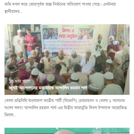
জমি দখল করে জোরপূর্বক রাস্তা নির্মানের অভিযোগ পাওয়া গেছে। এঘটনায়
স্থানীয়দের...
১৩ ঘন্টা আগে
জুলাই আন্দোলনের মহা-নায়ক আন্দালিব রহমান পার্থ
ভোলা প্রতিনিধি:বাংলাদেশ জাতীয় পার্টি (বিজেপি) চেয়ারম্যান ও ভোলা-১ আসনের
সংসদ সদস্য আন্দালিব রহমান পার্থ-এর দ্বিতীয় কারামুক্তি দিবস উপলক্ষে আয়োজিত
মিলাদ...