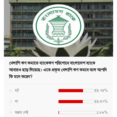
খেলাপি ঋণ কমাতে ব্যাংকঋণ পরিশোধে বাংলাদেশ ব্যাংক
আবারও ছাড় দিয়েছে। এতে প্রকৃত খেলাপি ঋণ কমবে বলে আপনি
কি মনে করেন?
হ্যাঁ
৪৯.৭৩%
না
৪৯.৩৭%
মন্তব্য নেই
০.৮৯%