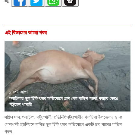
এই বিভাগের আরো খবর
১ ঘন্টা আগে
গলাচিপায় ভুল চিকিৎসার অভিযোগে প্রাণ গেল গাভিন গরুর, কান্নায় ভেঙে
পড়লেন খামারি
সঞ্জিব দাস, গলাচিপা, পটুয়াখালী, প্রতিনিধিপটুয়াখালীর গলাচিপা উপজেলার ২ নং
গোলখালী ইউনিয়নে কথিত ভুল চিকিৎসার অভিযোগে একটি চার মাসের গাভিন
গরুর...