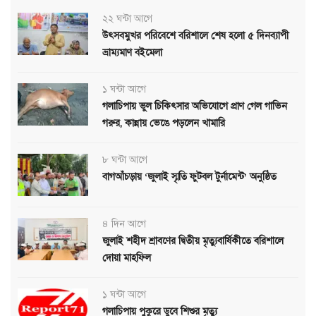
২২ ঘন্টা আগে
উৎসবমুখর পরিবেশে বরিশালে শেষ হলো ৫ দিনব্যাপী
ভ্রাম্যমাণ বইমেলা
১ ঘন্টা আগে
গলাচিপায় ভুল চিকিৎসার অভিযোগে প্রাণ গেল গাভিন
গরুর, কান্নায় ভেঙে পড়লেন খামারি
৮ ঘন্টা আগে
বাগআঁচড়ায় ‘জুলাই স্মৃতি ফুটবল টুর্নামেন্ট’ অনুষ্ঠিত
৪ দিন আগে
জুলাই শহীদ শ্রাবণের দ্বিতীয় মৃত্যুবার্ষিকীতে বরিশালে
দোয়া মাহফিল
১ ঘন্টা আগে
গলাচিপায় পুকুরে ডুবে শিশুর মৃত্যু