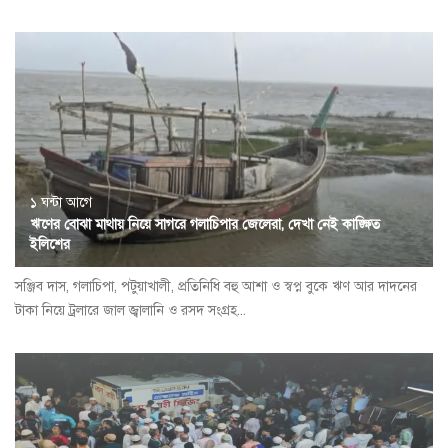
১ ঘন্টা আগে
ঋণের বোঝা মাথায় নিয়ে সাগরে গলাচিপার জেলেরা, দেখা নেই কাঙ্ক্ষিত
ইলিশের
সঞ্জিব দাস, গলাচিপা, পটুয়াখালী, প্রতিনিধি বহু আশা ও স্বপ্ন বুকে ঋণ আর দাদনের
টাকা নিয়ে ট্রলারে জাল জ্বালানি ও রসদ সংগ্রহ...