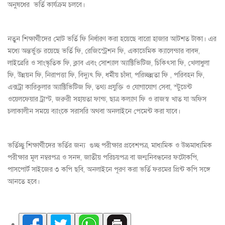
অনুষধের ভর্তি কার্যক্রম চলবে।
নতুন শিক্ষার্থীদের মোট ভর্তি ফি নির্ধারণ করা হয়েছে বারো হাজার আটশত টাকা। এর
মধ্যে অন্তর্ভুক্ত রয়েছে ভর্তি ফি, রেজিস্ট্রেশন ফি, একাডেমিক ক্যালেন্ডার বাবদ,
লাইব্রেরি ও সাংস্কৃতিক ফি, ক্লাব এবং সোশ্যাল অ্যাক্টিভিটিজ, চিকিৎসা ফি, খেলাধুলা
ফি, উন্নয়ন ফি, নিরাপত্তা ফি, বিদ্যুৎ ফি, ধর্মীয় চাঁদা, পরিচ্ছন্নতা ফি , পরিবহন ফি,
এক্সট্রা কারিকুলার অ্যাক্টিভিটিজ ফি, তথ্য প্রযুক্তি ও যোগাযোগ সেবা, স্টুডেন্ট
ওয়েলফেয়ার ট্রাস্ট, জরুরী সহায়তা ফান্ড, ছাত্র কল্যাণ ফি ও রাজস্ব খাত যা অফিস
চলাকালীন সময়ে ব্যাংকে সরাসরি অথবা অনলাইনে পেমেন্ট করা যাবে।
ভর্তিচ্ছু শিক্ষার্থীদের ভর্তির জন্য গুচ্ছ পরীক্ষার প্রবেশপত্র, মাধ্যমিক ও উচ্চমাধ্যমিক
পরীক্ষার মূল নম্বরপত্র ও সনদ, জাতীয় পরিচয়পত্র বা জন্মনিবন্ধনের ফটোকপি,
পাসপোর্ট সাইজের ৩ কপি ছবি, অনলাইনে পূরণ করা ভর্তি ফরমের প্রিন্ট কপি সঙ্গে
আনতে হবে।