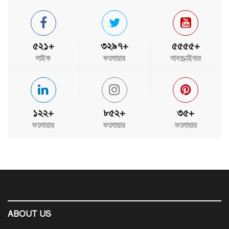
৫২১+
৩২৯৭+
৫৫৫৫+
লাইক
ফলোয়ার
সাবস্ক্রাইবার
১২২+
৮৫২+
৩৫+
ফলোয়ার
ফলোয়ার
ফলোয়ার
ABOUT US