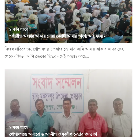
১ ঘন্টা আগে
“জীবীত অবস্থায় আব্বার দোয়া নেয়াটা আমার ভাগ্যে আর হলো না”
নিজস্ব প্রতিবেদক, গোপালগঞ্জ : “আজ ১৬ মাস আমি আমার আব্বার আদর স্নেহ
থেকে বঞ্চিত। আমি জেলের ভিতর বসেই আল্লাহ কাছে...
১ ঘন্টা আগে
গোপালগঞ্জে আবারো ৬ আ’লীগ ও যুবলীগ নেতার পদত্যাগ