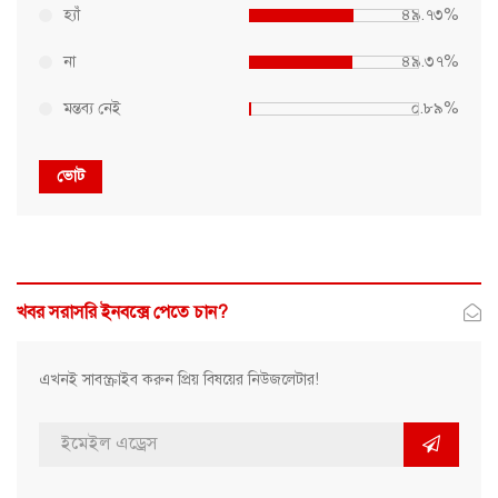
হ্যাঁ
৪৯.৭৩%
না
৪৯.৩৭%
মন্তব্য নেই
০.৮৯%
ভোট
খবর সরাসরি ইনবক্সে পেতে চান?
এখনই সাবস্ক্রাইব করুন প্রিয় বিষয়ের নিউজলেটার!