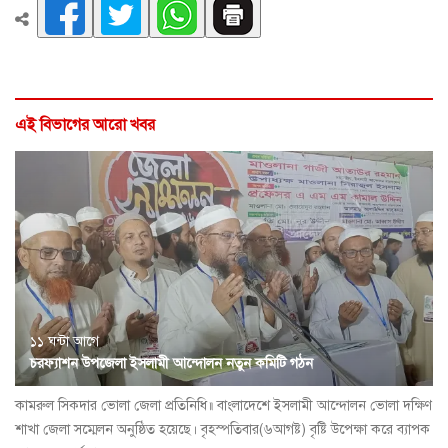
এই বিভাগের আরো খবর
১১ ঘন্টা আগে
চরফ্যাশন উপজেলা ইসলামী আন্দোলন নতুন কমিটি গঠন
কামরুল সিকদার ভোলা জেলা প্রতিনিধি॥ বাংলাদেশে ইসলামী আন্দোলন ভোলা দক্ষিণ
শাখা জেলা সম্মেলন অনুষ্ঠিত হয়েছে। বৃহস্পতিবার(৬আগষ্ট) বৃষ্টি উপেক্ষা করে ব্যাপক