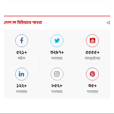
সোশ্যাল মিডিয়াতে আমরা
৫২১+
৩২৯৭+
৫৫৫৫+
লাইক
ফলোয়ার
সাবস্ক্রাইবার
১২২+
৮৫২+
৩৫+
ফলোয়ার
ফলোয়ার
ফলোয়ার