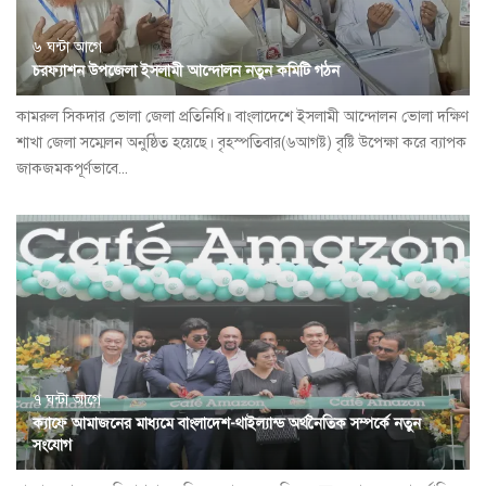
৬ ঘন্টা আগে
চরফ্যাশন উপজেলা ইসলামী আন্দোলন নতুন কমিটি গঠন
কামরুল সিকদার ভোলা জেলা প্রতিনিধি॥ বাংলাদেশে ইসলামী আন্দোলন ভোলা দক্ষিণ
শাখা জেলা সম্মেলন অনুষ্ঠিত হয়েছে। বৃহস্পতিবার(৬আগষ্ট) বৃষ্টি উপেক্ষা করে ব্যাপক
জাকজমকপূর্ণভাবে...
৭ ঘন্টা আগে
ক্যাফে আমাজনের মাধ্যমে বাংলাদেশ-থাইল্যান্ড অর্থনৈতিক সম্পর্কে নতুন
সংযোগ