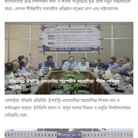
বাংলাদেশের দ্রুত বিকাশমান কফি ও ক্যাফে সংস্কৃতিতে যুক্ত হলো নতুন আন্তর্জাতিক
মাত্রা। দেশের শীর্ষস্থানীয় ব্যবসায়িক প্রতিষ্ঠান বসুন্ধরা গ্রুপ এবং থাইল্যান্ডের...
১১ ঘন্টা আগে
যবিপ্রবিতে ‘ইন্ডাস্ট্রি-একাডেমিয়া পারস্পরিক সহযোগিতা’ শীর্ষক সেমিনার
অনুষ্ঠিত
রোকাইয়া, যবিপ্রবি প্রতিনিধি :ইন্ডাস্ট্রি-একাডেমিয়া সহযোগিতা শিক্ষার মান ও
কর্মসংস্থান বাড়াবে: ইউজিসি সদস্য ড. মামুন যশোর বিজ্ঞান ও প্রযুক্তি বিশ্ববিদ্যালয়ের
(যবিপ্রবি) সঙ্গে...