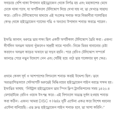
সবচেয়ে বেশি থাকা উপাদান হাইড্রোজেন থেকে নির্গত হয় এবং মহাকাশের মেঘে
ঢেকে থাকা গ্যাস, যা অপটিক্যাল টেলিস্কোপ দিয়ে দেখা যায় না, তা দেখতে সাহায্য
করে। রেডিও টেলিস্কোপের মাধ্যমে এই সংকেত সনাক্ত করে বিজ্ঞানীরা গ্যালাক্সির
কেন্দ্র থেকে হাইড্রোজেন গ্যাসের গতি ও অন্যান্য উপাদান শনাক্ত করতে পারেন।
ইফতি জানান, শুরুতে তার লক্ষ্য ছিল একটি অপটিকাল টেলিস্কোপ তৈরি করা। এজন্য
দীর্ঘদিন অবতল আয়না খুঁজলেও সাশ্রয়ী দামে পাননি। নিজে মিরর বানানোর চেষ্টা
করলেও অবতল কাচের অভাবে তা সম্ভব হয়নি। পরে রেডিও টেলিস্কোপ সম্পর্কে
জানতে পেরে নতুন উদ্যোগ নেন এবং সেটিই হয়ে ওঠে তার গবেষণার মূল ক্ষেত্র।
প্রথমে কেবল সূর্য ও আশপাশের সিগন্যাল শনাক্ত করাই উদ্দেশ্য ছিল। তবে
অপ্রত্যাশিতভাবে সেটআপটি শুরুতেই মিল্কিওয়ের হাইড্রোজেন লাইন ধরতে সক্ষম হয়।
ইফাতির ভাষায়, “নিউট্রাল হাইড্রোজেন তার স্পিন ফ্লিপ ট্রানজিশনের সময় ১৪২০.৪
মেগাহার্টজে রেডিও ওয়েভ উৎপন্ন করে। এই সিগন্যাল অত্যন্ত দুর্বল হওয়ায় শনাক্ত
করা কঠিন। এজন্য আমরা DISC ও Helix দুটি এন্টেনা একত্র করে বিশেষ ধরনের
এন্টেনা বানিয়েছি। এত দ্রুত হাইড্রোজেন লাইন শনাক্ত হবে, তা আশা করিনি।”