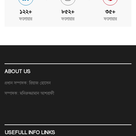
১২২+
৮৫২+
৩৫+
ফলোয়ার
ফলোয়ার
ফলোয়ার
ABOUT US
প্রধান সম্পাদক: রিয়াজ হোসেন
সম্পাদক: মনিরুজ্জামান আশরাফী
USEFULL INFO LINKS