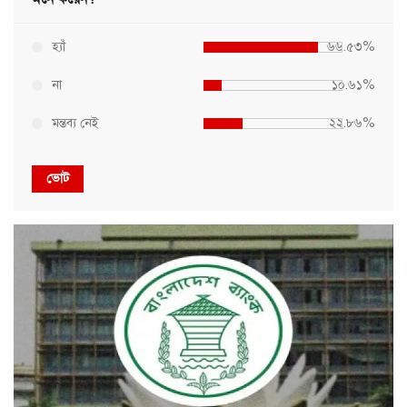
হ্যাঁ
৬৬.৫৩%
না
১০.৬১%
মন্তব্য নেই
২২.৮৬%
ভোট