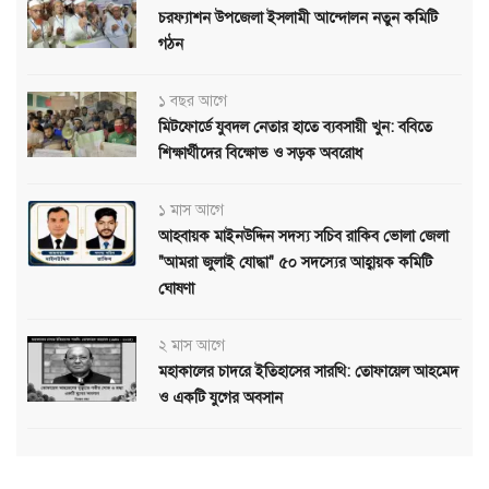
চরফ্যাশন উপজেলা ইসলামী আন্দোলন নতুন কমিটি
গঠন
১ বছর আগে
মিটফোর্ডে যুবদল নেতার হাতে ব্যবসায়ী খুন: ববিতে
শিক্ষার্থীদের বিক্ষোভ ও সড়ক অবরোধ
১ মাস আগে
আহবায়ক মাইনউদ্দিন সদস্য সচিব রাকিব ভোলা জেলা
"আমরা জুলাই যোদ্ধা" ৫০ সদস্যের আহ্বায়ক কমিটি
ঘোষণা
২ মাস আগে
মহাকালের চাদরে ইতিহাসের সারথি: তোফায়েল আহমেদ
ও একটি যুগের অবসান