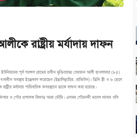
আলীকে রাষ্ট্রীয় মর্যাদায় দাফন
নিয়নের পূর্ব গরঙ্গল গ্রামের প্রবীন মুক্তিযোদ্ধা সেরজন আলী হাওলাদার (৮৫)
াধীন অবস্থায় ইন্তেকাল করেছেন (ইন্নালিল্লাহির...রাজিউন)। তিনি স্ত্রী ও ৬ ছেলে
াষ্ট্রীয় মর্যাদায় পারিবারিক কবরস্থানে তাকে দাফন করা হয়েছে।
র্বাহী অফিসার ও পৌর প্রশাসক রিফাত আরা মৌরি। এসময় গৌরনদী মডেল থানার ওসি