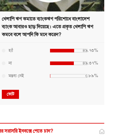
খেলাপি ঋণ কমাতে ব্যাংকঋণ পরিশোধে বাংলাদেশ
ব্যাংক আবারও ছাড় দিয়েছে। এতে প্রকৃত খেলাপি ঋণ
কমবে বলে আপনি কি মনে করেন?
হ্যাঁ
৪৯.৭৩%
না
৪৯.৩৭%
মন্তব্য নেই
০.৮৯%
ভোট
র সরাসরি ইনবক্সে পেতে চান?