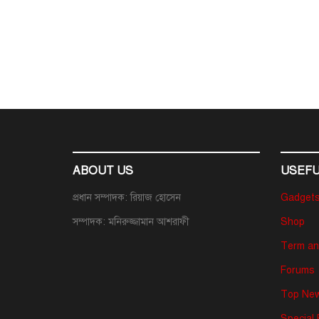
ABOUT US
USEFU
প্রধান সম্পাদক: রিয়াজ হোসেন
Gadget
সম্পাদক: মনিরুজ্জামান আশরাফী
Shop
Term an
Forums
Top New
Special