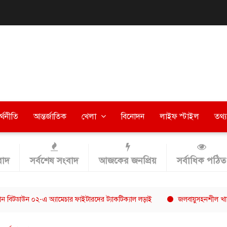
র্থনীতি
আন্তর্জাতিক
খেলা
বিনোদন
লাইফ স্টাইল
তথ্য 
াদ
সর্বশেষ সংবাদ
আজকের জনপ্রিয়
সর্বাধিক পঠিত
০২-এ অ্যামেচার ফাইটারদের ট্যাকটিক্যাল লড়াই
জলবায়ুসহনশীল খাদ্যব্যবস্থা