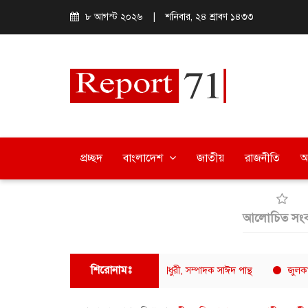
৮ আগস্ট ২০২৬
|
শনিবার, ২৪ শ্রাবণ ১৪৩৩
প্রচ্ছদ
বাংলাদেশ
জাতীয়
রাজনীতি
অ
আলোচিত সংব
শিরোনামঃ
ংবাদিক ফোরামের সভাপতি সুমন চৌধুরী, সম্পাদক সাঈদ পান্থ
জুলকান বিটডাউন 