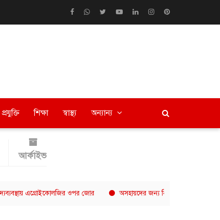
প্রযুক্তি
শিক্ষা
স্বাস্থ্য
অন্যান্য
আর্কাইভ
য় এগ্রোইকোলজির ওপর জোর
অসহায়দের জন্য নিয়মিত খাবার বিতরণ, নীরবে কাজ