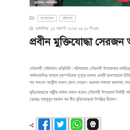
বাংলাদেশ
বরিশাল
প্রকাশিত: ১৫ আগস্ট ২০২৫ ০৫:১০ পিএম
প্রবীন মুক্তিযোদ্ধা সেরজন 
গৌরনদী (বরিশাল) প্রতিনিধি \ বরিশালের গৌরনদী উপজেলার নলচিড়া ইউ
বার্ধক্যজনিত কারনে বৃহস্পতিবার দুপুরে ঢাকার একটি হাসপাতালে চিকিৎস
সহ অসংখ্য আত্মীয়-স্বজন রেখে গেছেন। শুক্রবার সকালে জানাজা শেষে র
মুক্তিযোদ্ধাকে রাষ্ট্রীয় মর্যাদা প্রদান করেন গৌরনদী উপজেলা নি
(তদন্ত) মাহবুবুর রহমান সহ বীর মুক্তিযোদ্ধারা উপস্থিত ছিলেন।