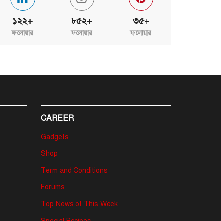
১২২+
৮৫২+
৩৫+
ফলোয়ার
ফলোয়ার
ফলোয়ার
CAREER
Gadgets
Shop
Term and Conditions
Forums
Top News of This Week
Special Recipes