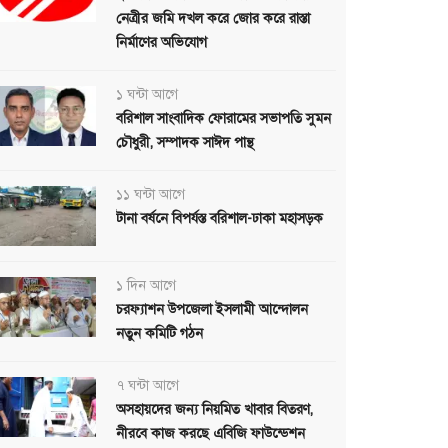
নেত্রীর জমি দখল করে জোর করে রাস্তা
নির্মাণের অভিযোগ
১ ঘন্টা আগে
বরিশাল সাংবাদিক ফোরামের সভাপতি সুমন
চৌধুরী, সম্পাদক সাঈদ পান্থ
১১ ঘন্টা আগে
টানা বর্ষনে বিপর্যস্ত বরিশাল-ঢাকা মহাসড়ক
১ দিন আগে
চরফ্যাশন উপজেলা ইসলামী আন্দোলন
নতুন কমিটি গঠন
৭ ঘন্টা আগে
অসহায়দের জন্য নিয়মিত খাবার বিতরণ,
নীরবে কাজ করছে এবিজি ফাউন্ডেশন