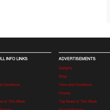
LL INFO LINKS
ADVERTISEMENTS
s
Gadgets
Shop
d Conditions
Term and Conditions
Forums
s of This Week
Top News of This Week
 Recipes
Special Recipes