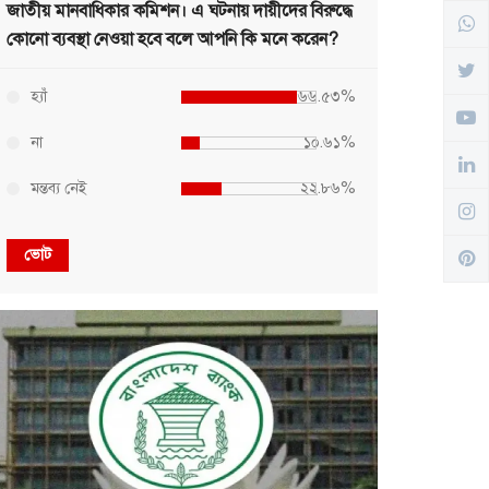
জাতীয় মানবাধিকার কমিশন। এ ঘটনায় দায়ীদের বিরুদ্ধে
কোনো ব্যবস্থা নেওয়া হবে বলে আপনি কি মনে করেন?
হ্যাঁ
৬৬.৫৩%
না
১০.৬১%
মন্তব্য নেই
২২.৮৬%
ভোট