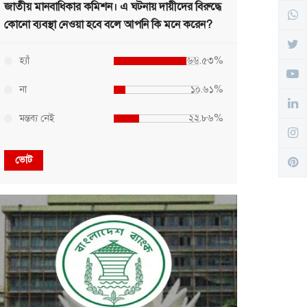
জাতীয় মানবাধিকার কমিশন। এ ঘটনায় দায়ীদের বিরুদ্ধে
কোনো ব্যবস্থা নেওয়া হবে বলে আপনি কি মনে করেন?
হ্যাঁ
৬৬.৫৩%
না
১০.৬১%
মন্তব্য নেই
২২.৮৬%
ভোট