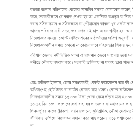
বক্তারা জানান, বরিশালের জেলেরা নানাবিধ সমস্যা মোকাবেলা কর
করে, সরকারীভাবে যে বরাদ্দ দেওয়া হয় তা একদিকে অপ্রতৃল যা দিয়
বরাদ্দ সঠিক সময়ে ও সঠিকভাবে না পৌঁছানোর কারণে খুব একটা 
তাদের পরিবারে নারী সদস্যদের ওপর এই চাপ আরও গভীর হয়। আয় কম
নিষেধাজ্ঞার সময়ে। কোস্ট ফাঊন্ডেশনের মাঠপর্যায়ের জরিপ অনুযায়ী
নিষেধাজ্ঞাকালীন সময়ে কোনো না কোনোভাবে সহিংসতার শিকার হন, যা
বরিশাল জেলার নদীভিত্তিক মান্দা বা ভাসমান জেলে সম্প্রদায় হলো স
নদীতে নৌকায় বসবাস করে। সরকারি তালিকায় না থাকায় তারা খাদ্য সহায়
মোঃ জহিরুল ইসলাম, জেলা সমন্বয়কারী, কোস্ট ফাউন্ডেশন তার কী 
অধিকাংশই ছোট টলার বা কাঠের নৌকায় মাছ ধরেন। কোস্ট ফাঊন্ড
নিষেধাজ্ঞাকালীন সময়ে ১৫,০০০ টাকা থেকে নেমে দাঁড়ায় মাত্র ৩,০০০
১০-১২ দিন চলে। ফলে জেলেরা বাধ্য হয় দাদনদার বা মহাজনের কাছ 
দিনমজুরির কাজে (রিকশা, ভ্যান চালানো, কৃষিশ্রমিক, নৌকা মেরা
জীবিকার তাগিদে নিষেধাজ্ঞা অমান্য করে মাছ ধরেন। এতে প্রশাসনের ন
না।