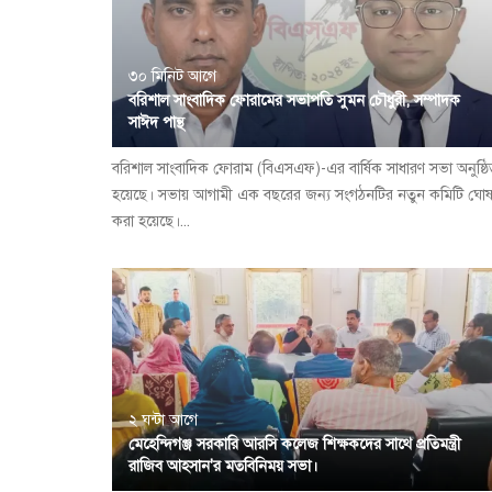
৩০ মিনিট আগে
বরিশাল সাংবাদিক ফোরামের সভাপতি সুমন চৌধুরী, সম্পাদক
সাঈদ পান্থ
বরিশাল সাংবাদিক ফোরাম (বিএসএফ)-এর বার্ষিক সাধারণ সভা অনুষ্ঠ
হয়েছে। সভায় আগামী এক বছরের জন্য সংগঠনটির নতুন কমিটি ঘোষ
করা হয়েছে।...
২ ঘন্টা আগে
মেহেন্দিগঞ্জ সরকারি আরসি কলেজ শিক্ষকদের সাথে প্রতিমন্ত্রী
রাজিব আহসান'র মতবিনিময় সভা।