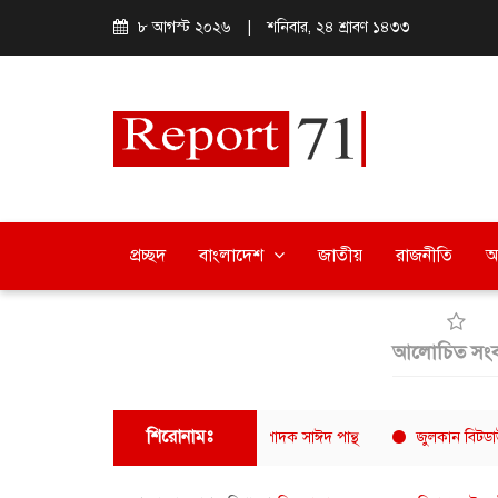
৮ আগস্ট ২০২৬
|
শনিবার, ২৪ শ্রাবণ ১৪৩৩
প্রচ্ছদ
বাংলাদেশ
জাতীয়
রাজনীতি
অ
আলোচিত সংব
শিরোনামঃ
ফোরামের সভাপতি সুমন চৌধুরী, সম্পাদক সাঈদ পান্থ
জুলকান বিটডাউন ০২-এ অ্য