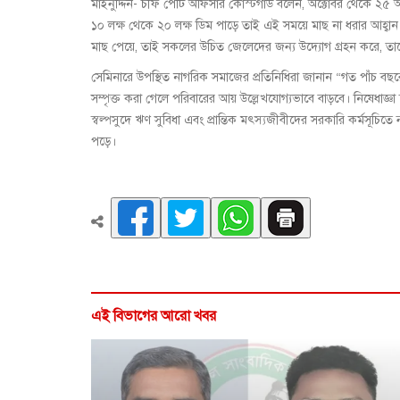
মাইনুদ্দিন- চীফ পেটি অফিসার কোস্টগার্ড বলেন, অক্টোবর থেকে ২৫ অ
১০ লক্ষ থেকে ২০ লক্ষ ডিম পাড়ে তাই এই সময়ে মাছ না ধরার আহ্
মাছ পেয়ে, তাই সকলের উচিত জেলেদের জন্য উদ্যোগ গ্রহন করে, তাদের 
সেমিনারে উপস্থিত নাগরিক সমাজের প্রতিনিধিরা জানান “গত পাঁচ বছ
সম্পৃক্ত করা গেলে পরিবারের আয় উল্লেখযোগ্যভাবে বাড়বে। নিষেধাজ্ঞা চ
স্বল্পসুদে ঋণ সুবিধা এবং প্রান্তিক মৎস্যজীবীদের সরকারি কর্মসূচিতে ন
পড়ে।
এই বিভাগের আরো খবর