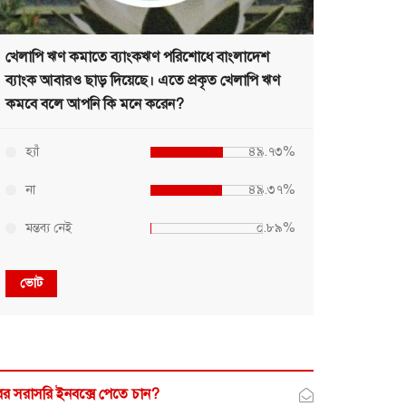
খেলাপি ঋণ কমাতে ব্যাংকঋণ পরিশোধে বাংলাদেশ
ব্যাংক আবারও ছাড় দিয়েছে। এতে প্রকৃত খেলাপি ঋণ
কমবে বলে আপনি কি মনে করেন?
হ্যাঁ
৪৯.৭৩%
না
৪৯.৩৭%
মন্তব্য নেই
০.৮৯%
ভোট
র সরাসরি ইনবক্সে পেতে চান?