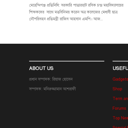
মেহেন্দিগঞ্জ প্রতিনিধি: সরকারি পাতারহাট রসিক চন্দ্র মহাবিদ্যালয়ের
শিক্ষকদের সাথে মতবিনিময় করেন অত্র কলেজের মেধাবী ছাত্র
নৌপরিবহন প্রতিমন্ত্রী রাজিব আহসান এমপি। আজ...
ABOUT US
USEFU
প্রধান সম্পাদক: রিয়াজ হোসেন
Gadget
সম্পাদক: মনিরুজ্জামান আশরাফী
Shop
Term an
Forums
Top New
Special