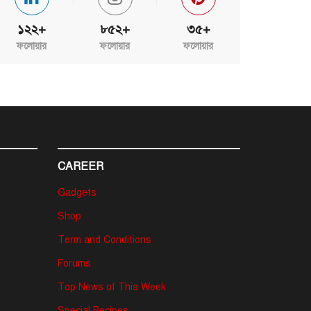
১২২+
৮৫২+
৩৫+
ফলোয়ার
ফলোয়ার
ফলোয়ার
CAREER
Gadgets
Shop
Term and Conditions
Forums
Top News of This Week
Special Recipes