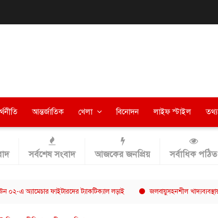
র্থনীতি
আন্তর্জাতিক
খেলা
বিনোদন
লাইফ স্টাইল
তথ্য 
াদ
সর্বশেষ সংবাদ
আজকের জনপ্রিয়
সর্বাধিক পঠিত
ামেচার ফাইটারদের ট্যাকটিক্যাল লড়াই
জলবায়ুসহনশীল খাদ্যব্যবস্থায় এগ্রো