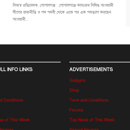
নিজস্ব প্রতিবেদক, গোপালগঞ্জ : গোপালগঞ্জে কায্যক্রম নিষিদ্ধ আওয়ামী
লীগের রাজনীতি ও পদ পদবী থেকে একে পর এক পদত্যাগ করছেন
আওয়ামী...
LL INFO LINKS
ADVERTISEMENTS
s
Gadgets
Shop
d Conditions
Term and Conditions
Forums
s of This Week
Top News of This Week
 Recipes
Special Recipes