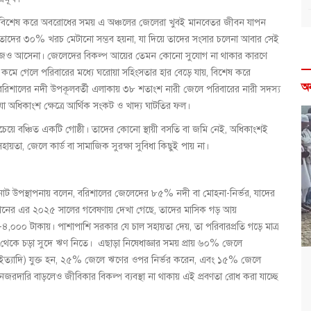
েন, বিশেষ করে অবরোধের সময় এ অঞ্চলের জেলেরা খুবই মানবেতর জীবন যাপন
ে তাদের ৩০% খরচ মেটানো সম্ভব হয়না, যা দিয়ে তাদের সংসার চলেনা আবার সেই
কাজেও আসেনা। জেলেদের বিকল্প আয়ের তেমন কোনো সুযোগ না থাকার কারণে
ে গেলে পরিবারের মধ্যে ঘরোয়া সহিংসতার হার বেড়ে যায়, বিশেষ করে
অ
, বরিশালের নদী উপকূলবর্তী এলাকায় ৩৮ শতাংশ নারী জেলে পরিবারের নারী সদস্য
 অধিকাংশ ক্ষেত্রে আর্থিক সংকট ও খাদ্য ঘাটতির ফল।
বচেয়ে বঞ্চিত একটি গোষ্ঠী। তাদের কোনো স্থায়ী বসতি বা জমি নেই, অধিকাংশই
তা, জেলে কার্ড বা সামাজিক সুরক্ষা সুবিধা কিছুই পায় না।
নোট উপস্থাপনায় বলেন, বরিশালের জেলেদের ৮৫% নদী বা মোহনা-নির্ভর, যাদের
েশনের এর ২০২৫ সালের গবেষণায় দেখা গেছে, তাদের মাসিক গড় আয়
-৪,০০০ টাকায়। পাশাপাশি সরকার যে চাল সহায়তা দেয়, তা পরিবারপ্রতি গড়ে মাত্র
থেকে চড়া সুদে ঋণ নিতে। এছাড়া নিষেধাজ্ঞার সময় প্রায় ৬০% জেলে
মত ইত্যাদি) যুক্ত হন, ২৫% জেলে ঋণের ওপর নির্ভর করেন, এবং ১৫% জেলে
জরদারি বাড়লেও জীবিকার বিকল্প ব্যবস্থা না থাকায় এই প্রবণতা রোধ করা যাচ্ছে