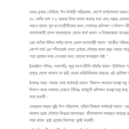
সনত কুমার ভৌমিক, উপ-নির্বাহী পরিচালক, কোস্ট ফাউন্ডেশন বলেন,স
৪০ কেজি চাল ও ৮ হাজার টাকা প্রদান করতে হবে এবং অন্তত একজন 
আরও বলেন, যুব মৎস্যজীবীদের জন্য পেশাগত প্রশিক্ষণ ও বিকল্প
বসবাসকারী মান্দা সম্প্রদায়কে জেলে কার্ড প্রদান ও নিষেধাজ্ঞার আ
মোঃ জসিম উদ্দিন-সর্দার মান্দা জেলে জনগোষ্ঠী বলেন “জাতীয় পরি
কোস্ট গার্ড এর স্পীডবোট গেলে ঢেউয়ে নৌকায় থাকা রান্না খাবার প
পরে তাদের কবর দেওয়ার জন্য কোনো কবরস্থান নাই ”
ইসরাইল পন্ডিত- সভাপতি, ক্ষুদ্র মৎস্যজীবি সমিতি বলেন “ইউনিয়ন প
প্রকৃত জেলে থাকেন না তাই জেলে প্রতিনিধিদের মাধ্যমে এই তালিকা ক
ইসমত আরা- সমাজ সেবা কর্মকর্তা বলেন “বিকল্প কাজের ব্যবস্থা 
বিকল্প কাজ দরকার সেজন্য বিভিন্ন কর্মমুখী প্রশিক্ষণ ব্যবস্থা চালু 
করা জরুরী।
মেহেরুন নাহার মুন্নি উপ-পরিচালক, মহিলা বিষয়ক কর্মকর্তা বলেন “
থাকেন তারা নৌকার ভিতরে মানবেতর জীবনযাপন করছেন যাহাতে তাদের
শঙ্কা থাকে, তাই তাদের নিরপত্তা খুবই জরুরী।