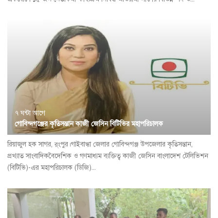
৭ ঘন্টা আগে
গোবিন্দগঞ্জের কৃতিসন্তান কাজী জেসিন বিটিভির মহাপরিচালক
রিয়াজুল হক সাগর, র্ংপুর।গাইবান্ধা জেলার গোবিন্দগঞ্জ উপজেলার কৃতিসন্তান,
প্রখ্যাত সাংবাদিকবৈদেশিক ও গণমাধ্যম ব্যক্তিত্ব কাজী জেসিন বাংলাদেশ টেলিভিশন
(বিটিভি)-এর মহাপরিচালক (ডিজি)...