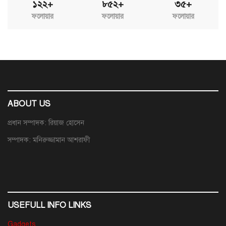
১২২+
৮৫২+
৩৫+
ফলোয়ার
ফলোয়ার
ফলোয়ার
ABOUT US
প্রধান সম্পাদক: রিয়াজ হোসেন
সম্পাদক: মনিরুজ্জামান আশরাফী
USEFULL INFO LINKS
Gadgets