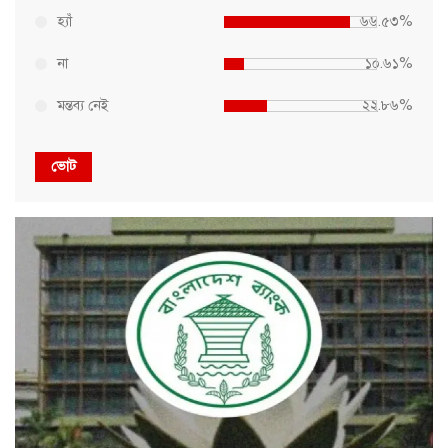
হ্যাঁ
৬৬.৫৩%
না
১০.৬১%
মন্তব্য নেই
২২.৮৬%
ভোট