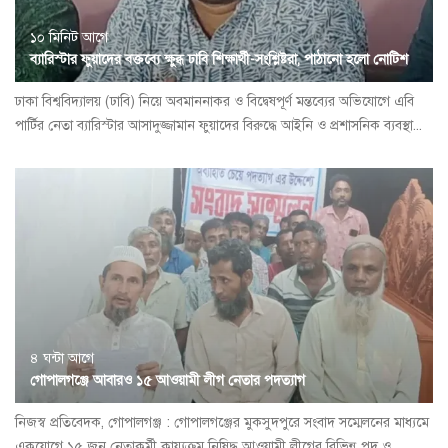
১০ মিনিট আগে
ব্যারিস্টার ফুয়াদের বক্তব্যে ক্ষুব্ধ ঢাবি শিক্ষার্থী-সংশ্লিষ্টরা, পাঠানো হলো নোটিশ
ঢাকা বিশ্ববিদ্যালয় (ঢাবি) নিয়ে অবমাননাকর ও বিদ্বেষপূর্ণ মন্তব্যের অভিযোগে এবি
পার্টির নেতা ব্যারিস্টার আসাদুজ্জামান ফুয়াদের বিরুদ্ধে আইনি ও প্রশাসনিক ব্যবস্থা...
৪ ঘন্টা আগে
গোপালগঞ্জে আবারও ১৫ আওয়ামী লীগ নেতার পদত্যাগ
নিজস্ব প্রতিবেদক, গোপালগঞ্জ : গোপালগঞ্জের মুকসুদপুরে সংবাদ সম্মেলনের মাধ্যমে
একযোগে ১৫ জন নেতাকর্মী কায্যক্রম নিষিদ্ধ আওয়ামী লীগের বিভিন্ন পদ ও...