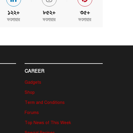
১২২+
৮৫২+
৩৫+
ফলোয়ার
ফলোয়ার
ফলোয়ার
CAREER
Gadgets
Shop
Term and Conditions
Forums
Top News of This Week
Special Recipes