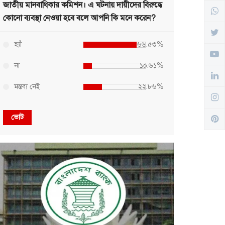
জাতীয় মানবাধিকার কমিশন। এ ঘটনায় দায়ীদের বিরুদ্ধে
কোনো ব্যবস্থা নেওয়া হবে বলে আপনি কি মনে করেন?
হ্যাঁ
৬৬.৫৩%
না
১০.৬১%
মন্তব্য নেই
২২.৮৬%
ভোট