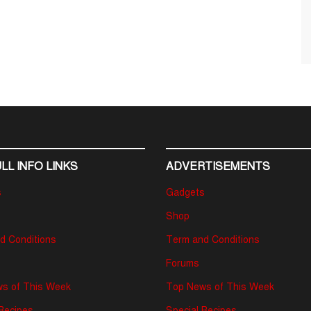
LL INFO LINKS
ADVERTISEMENTS
s
Gadgets
Shop
d Conditions
Term and Conditions
Forums
s of This Week
Top News of This Week
 Recipes
Special Recipes