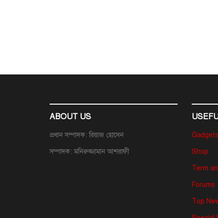
ABOUT US
USEFU
প্রধান সম্পাদক: রিয়াজ হোসেন
Gadget
সম্পাদক: মনিরুজ্জামান আশরাফী
Shop
Term an
Forums
Top New
Special