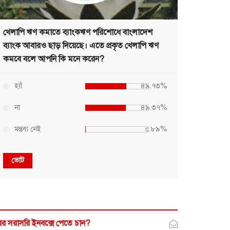
খেলাপি ঋণ কমাতে ব্যাংকঋণ পরিশোধে বাংলাদেশ
ব্যাংক আবারও ছাড় দিয়েছে। এতে প্রকৃত খেলাপি ঋণ
কমবে বলে আপনি কি মনে করেন?
হ্যাঁ
৪৯.৭৩%
না
৪৯.৩৭%
মন্তব্য নেই
০.৮৯%
ভোট
র সরাসরি ইনবক্সে পেতে চান?