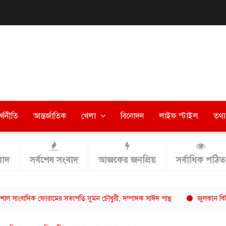
র্থনীতি
আন্তর্জাতিক
খেলা
বিনোদন
লাইফ স্টাইল
তথ্য 
াদ
সর্বশেষ সংবাদ
আজকের জনপ্রিয়
সর্বাধিক পঠিত
িক ফোরামের সভাপতি সুমন চৌধুরী, সম্পাদক সাঈদ পান্থ
জুলকান বিটডাউন ০২-এ