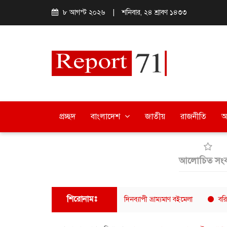
৮ আগস্ট ২০২৬
|
শনিবার, ২৪ শ্রাবণ ১৪৩৩
প্রচ্ছদ
বাংলাদেশ
জাতীয়
রাজনীতি
অ
আলোচিত সংব
শিরোনামঃ
ুখর পরিবেশে বরিশালে শেষ হলো ৫ দিনব্যাপী ভ্রাম্যমাণ বইমেলা
বরিশাল সাংবাদ