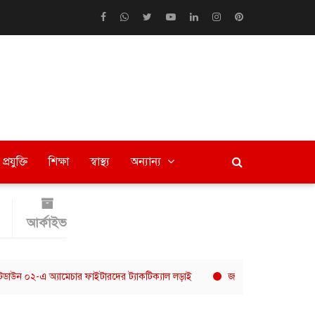
প্রযুক্তি
শিক্ষা
স্বাস্থ্য
অন্যান্য
আর্কাইভ
 অ্যামেচার ফাইটারদের ট্যাকটিক্যাল লড়াই
জলবায়ুসহনশীল খাদ্যব্যবস্থায় এগ