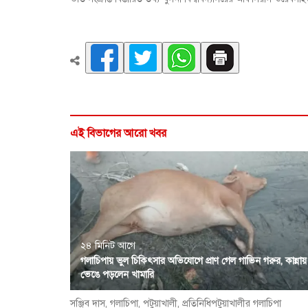
এই বিভাগের আরো খবর
২৪ মিনিট আগে
গলাচিপায় ভুল চিকিৎসার অভিযোগে প্রাণ গেল গাভিন গরুর, কান্নায়
ভেঙে পড়লেন খামারি
সঞ্জিব দাস, গলাচিপা, পটুয়াখালী, প্রতিনিধিপটুয়াখালীর গলাচিপা