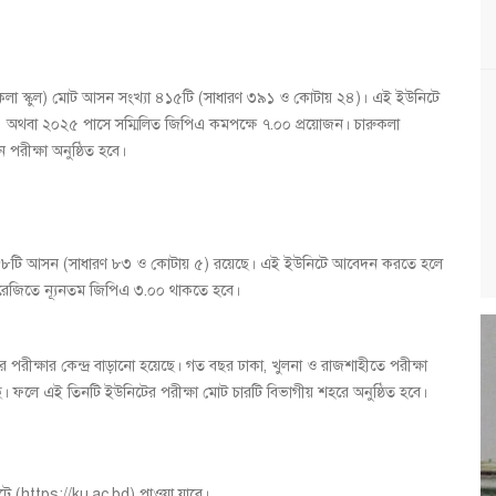
ারুকলা স্কুল) মোট আসন সংখ্যা ৪১৫টি (সাধারণ ৩৯১ ও কোটায় ২৪)। এই ইউনিটে
া ২০২৫ পাসে সম্মিলিত জিপিএ কমপক্ষে ৭.০০ প্রয়োজন। চারুকলা
 পরীক্ষা অনুষ্ঠিত হবে।
) অধীনে ৮৮টি আসন (সাধারণ ৮৩ ও কোটায় ৫) রয়েছে। এই ইউনিটে আবেদন করতে হলে
রেজিতে ন্যূনতম জিপিএ ৩.০০ থাকতে হবে।
ের পরীক্ষার কেন্দ্র বাড়ানো হয়েছে। গত বছর ঢাকা, খুলনা ও রাজশাহীতে পরীক্ষা
য়েছে। ফলে এই তিনটি ইউনিটের পরীক্ষা মোট চারটি বিভাগীয় শহরে অনুষ্ঠিত হবে।
বসাইটে (https://ku.ac.bd) পাওয়া যাবে।