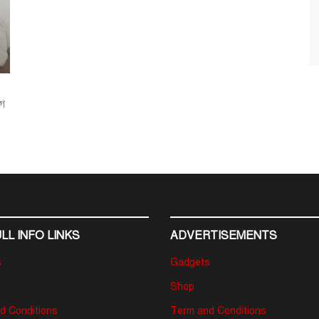
াগ
LL INFO LINKS
ADVERTISEMENTS
s
Gadgets
Shop
d Conditions
Term and Conditions