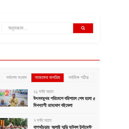
সর্বশেষ সংবাদ
আজকের জনপ্রিয়
সর্বাধিক পঠিত
২১ ঘন্টা আগে
উৎসবমুখর পরিবেশে বরিশালে শেষ হলো ৫
দিনব্যাপী ভ্রাম্যমাণ বইমেলা
৭ ঘন্টা আগে
বাগআঁচড়ায় ‘জুলাই স্মৃতি ফুটবল টুর্নামেন্ট’