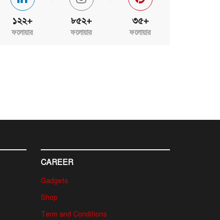
১২২+
৮৫২+
৩৫+
ফলোয়ার
ফলোয়ার
ফলোয়ার
CAREER
Gadgets
Shop
Term and Conditions