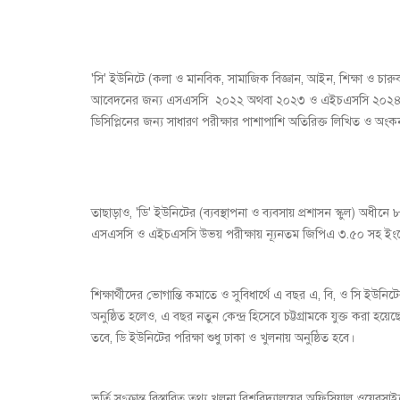
'সি' ইউনিটে (কলা ও মানবিক, সামাজিক বিজ্ঞান, আইন, শিক্ষা ও চ
আবেদনের জন্য এসএসসি ২০২২ অথবা ২০২৩ ও এইচএসসি ২০২৪ অথব
ডিসিপ্লিনের জন্য সাধারণ পরীক্ষার পাশাপাশি অতিরিক্ত লিখিত ও অংকন
তাছাড়াও, 'ডি' ইউনিটের (ব্যবস্থাপনা ও ব্যবসায় প্রশাসন স্কুল
এসএসসি ও এইচএসসি উভয় পরীক্ষায় ন্যূনতম জিপিএ ৩.৫০ সহ ইং
শিক্ষার্থীদের ভোগান্তি কমাতে ও সুবিধার্থে এ বছর এ, বি, ও সি ইউনিট
অনুষ্ঠিত হলেও, এ বছর নতুন কেন্দ্র হিসেবে চট্টগ্রামকে যুক্ত করা হ
তবে, ডি ইউনিটের পরিক্ষা শুধু ঢাকা ও খুলনায় অনুষ্ঠিত হবে।
ভর্তি সংক্রান্ত বিস্তারিত তথ্য খুলনা বিশ্ববিদ্যালয়ের অফিসিয়াল ওয়ে