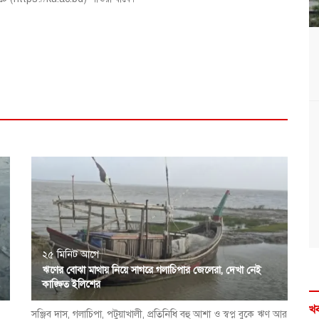
২৫ মিনিট আগে
ঋণের বোঝা মাথায় নিয়ে সাগরে গলাচিপার জেলেরা, দেখা নেই
কাঙ্ক্ষিত ইলিশের
খব
সঞ্জিব দাস, গলাচিপা, পটুয়াখালী, প্রতিনিধি বহু আশা ও স্বপ্ন বুকে ঋণ আর