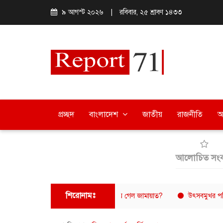
৯ আগস্ট ২০২৬
|
রবিবার, ২৫ শ্রাবণ ১৪৩৩
প্রচ্ছদ
বাংলাদেশ
জাতীয়
রাজনীতি
অ
আলোচিত সংব
শিরোনামঃ
তরের ইতিহাসে নিজেদের ভূমিকা এড়িয়ে গেল জামায়াত?
উৎসবমুখর পরিবেশে বরিশা