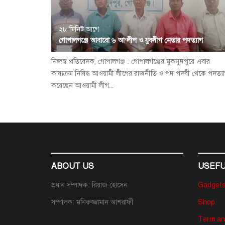
২৮ মিনিট আগে
গোপালগঞ্জে আবারো ৬ আ’লীগ ও যুবলীগ নেতার পদত্যাগ
নিজস্ব প্রতিবেদক, গোপালগঞ্জ : গোপালগঞ্জের মুকসুদপুরে এবার
কায্যক্রম নিষিদ্ধ আওয়ামী লীগের রাজনীতি ও পদ পদবী থেকে পদত্য
করেছেন আওয়ামী লীগ...
ABOUT US
USEFU
প্রধান সম্পাদক: রিয়াজ হোসেন
Gadget
সম্পাদক: মনিরুজ্জামান আশরাফী
Shop
Term an