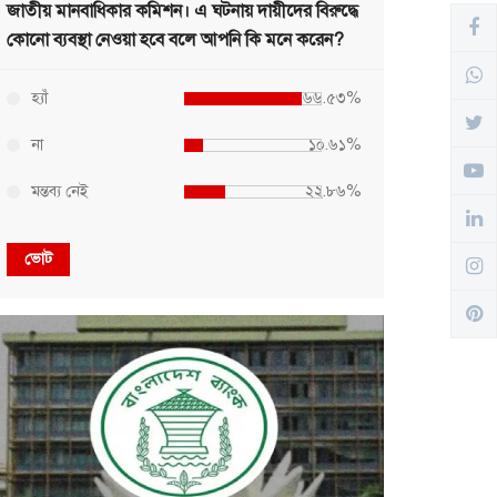
জাতীয় মানবাধিকার কমিশন। এ ঘটনায় দায়ীদের বিরুদ্ধে
কোনো ব্যবস্থা নেওয়া হবে বলে আপনি কি মনে করেন?
হ্যাঁ
৬৬.৫৩%
না
১০.৬১%
মন্তব্য নেই
২২.৮৬%
ভোট