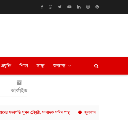
প্রযুক্তি
শিক্ষা
স্বাস্থ্য
অন্যান্য
আর্কাইভ
ি সুমন চৌধুরী, সম্পাদক সাঈদ পান্থ
জুলকান বিটডাউন ০২-এ অ্যামেচার ফাইটা