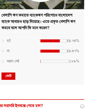
খেলাপি ঋণ কমাতে ব্যাংকঋণ পরিশোধে বাংলাদেশ
ব্যাংক আবারও ছাড় দিয়েছে। এতে প্রকৃত খেলাপি ঋণ
কমবে বলে আপনি কি মনে করেন?
হ্যাঁ
৪৯.৭৩%
না
৪৯.৩৭%
মন্তব্য নেই
০.৮৯%
ভোট
র সরাসরি ইনবক্সে পেতে চান?