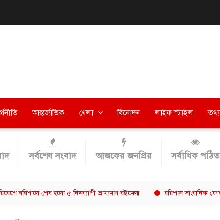
র্থনীতি
আন্তর্জাতিক
খেলা
বিনোদন
লাইফ স্টাইল
তথ্য 
াদ
সর্বশেষ সংবাদ
আজকের জনপ্রিয়
সর্বাধিক পঠিত
লে শেষ হলো ৫ দিনব্যাপী ভ্রাম্যমাণ বইমেলা
বরিশাল সাংবাদিক ফোরামের সভাপত