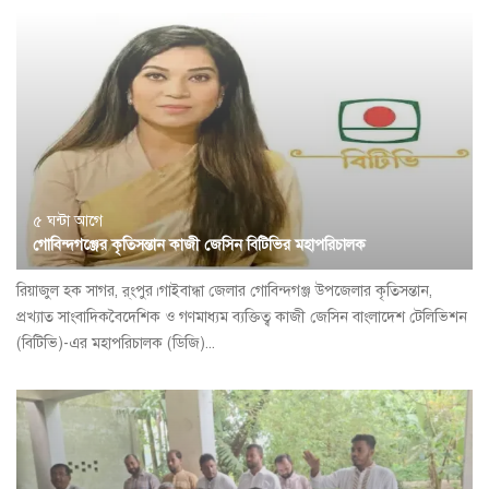
৫ ঘন্টা আগে
গোবিন্দগঞ্জের কৃতিসন্তান কাজী জেসিন বিটিভির মহাপরিচালক
রিয়াজুল হক সাগর, র্ংপুর।গাইবান্ধা জেলার গোবিন্দগঞ্জ উপজেলার কৃতিসন্তান,
প্রখ্যাত সাংবাদিকবৈদেশিক ও গণমাধ্যম ব্যক্তিত্ব কাজী জেসিন বাংলাদেশ টেলিভিশন
(বিটিভি)-এর মহাপরিচালক (ডিজি)...