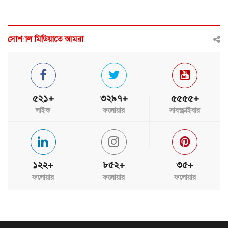
সোশ্যাল মিডিয়াতে আমরা
৫২১+
৩২৯৭+
৫৫৫৫+
লাইক
ফলোয়ার
সাবস্ক্রাইবার
১২২+
৮৫২+
৩৫+
ফলোয়ার
ফলোয়ার
ফলোয়ার