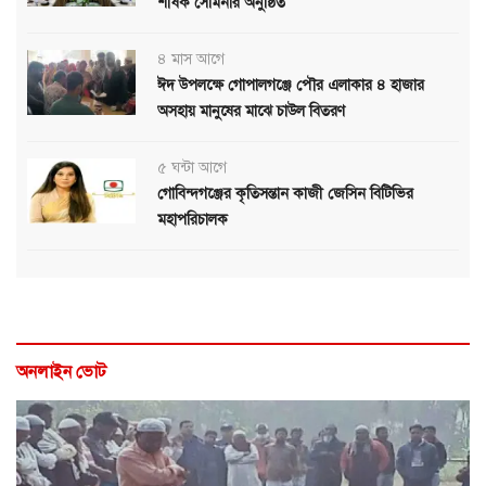
শীর্ষক সেমিনার অনুষ্ঠিত
৪ মাস আগে
ঈদ উপলক্ষে গোপালগঞ্জে পৌর এলাকার ৪ হাজার
অসহায় মানুষের মাঝে চাউল বিতরণ
৫ ঘন্টা আগে
গোবিন্দগঞ্জের কৃতিসন্তান কাজী জেসিন বিটিভির
মহাপরিচালক
অনলাইন ভোট