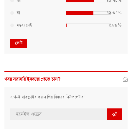
হ্যাঁ
৪৯.৭৩%
না
৪৯.৩৭%
মন্তব্য নেই
০.৮৯%
ভোট
খবর সরাসরি ইনবক্সে পেতে চান?
এখনই সাবস্ক্রাইব করুন প্রিয় বিষয়ের নিউজলেটার!