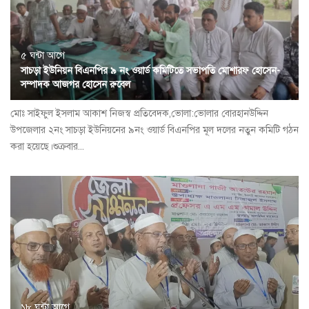
৫ ঘন্টা আগে
সাচড়া ইউনিয়ন বিএনপির ৯ নং ওয়ার্ড কমিটিতে সভাপতি মোশারফ হোসেন-
সম্পাদক আজগর হোসেন রুবেল
মোঃ সাইফুল ইসলাম আকাশ নিজস্ব প্রতিবেদক,ভোলা:ভোলার বোরহানউদ্দিন
উপজেলার ২নং সাচড়া ইউনিয়নের ৯নং ওয়ার্ড বিএনপির মূল দলের নতুন কমিটি গঠন
করা হয়েছে।শুক্রবার...
১৮ ঘন্টা আগে