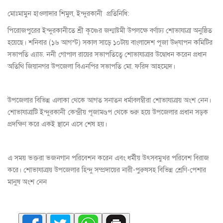
মোঃমামুন হাওলাদার শিমুল, ইন্দুরকানী প্রতিনিধি:
পিরোজপুরের ইন্দুরকানীতে শ্রী কৃষ্ণের জন্মাষ্টমী উপলক্ষে বর্ণাঢ্য শোভাযাত্রা অনুষ্ঠিত
হয়েছে। শনিবার (১৬ আগস্ট) সকাল সাড়ে ১০টায় বাংলাদেশ পূজা উদ্‌যাপন কমিটির
সভাপতি এ্যাড. ননী গোপাল রায়ের সভাপতিত্বে শোভাযাত্রার উদ্বোধন করেন প্রধান
অতিথি জিয়ানগর উপজেলা বিএনপির সভাপতি মো. ফরিদ আহম্মেদ।
উপজেলার বিভিন্ন এলাকা থেকে আগত সনাতন ধর্মাবলম্বীরা শোভাযাত্রায় অংশ নেন।
শোভাযাত্রাটি ইন্দুরকানী কেন্দ্রীয় পূজামণ্ডপ থেকে শুরু হয়ে উপজেলার প্রধান সড়ক
প্রদক্ষিণ করে একই স্থানে এসে শেষ হয়।
এ সময় ভক্তরা ভজনগান পরিবেশন করেন এবং ধর্মীয় উৎসবমুখর পরিবেশ বিরাজ
করে। শোভাযাত্রায় উপজেলার হিন্দু সম্প্রদায়ের নারী-পুরুষসহ বিভিন্ন শ্রেণি-পেশার
মানুষ অংশ নেন