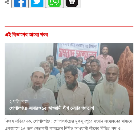
এই বিভাগের আরো খবর
২ ঘন্টা আগে
গোপালগঞ্জে আবারও ১৫ আওয়ামী লীগ নেতার পদত্যাগ
নিজস্ব প্রতিবেদক, গোপালগঞ্জ : গোপালগঞ্জের মুকসুদপুরে সংবাদ সম্মেলনের মাধ্যমে
একযোগে ১৫ জন নেতাকর্মী কায্যক্রম নিষিদ্ধ আওয়ামী লীগের বিভিন্ন পদ ও...