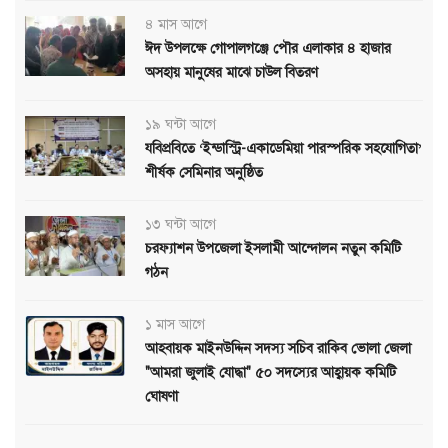
৪ মাস আগে
ঈদ উপলক্ষে গোপালগঞ্জে পৌর এলাকার ৪ হাজার
অসহায় মানুষের মাঝে চাউল বিতরণ
১৯ ঘন্টা আগে
যবিপ্রবিতে ‘ইন্ডাস্ট্রি-একাডেমিয়া পারস্পরিক সহযোগিতা’
শীর্ষক সেমিনার অনুষ্ঠিত
১৩ ঘন্টা আগে
চরফ্যাশন উপজেলা ইসলামী আন্দোলন নতুন কমিটি
গঠন
১ মাস আগে
আহবায়ক মাইনউদ্দিন সদস্য সচিব রাকিব ভোলা জেলা
"আমরা জুলাই যোদ্ধা" ৫০ সদস্যের আহ্বায়ক কমিটি
ঘোষণা