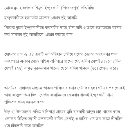
মোঃমামুন হাওলাদার শিমুল, ইন্দুরকানী (পিরোজপুর) প্রতিনিধিঃ
ইন্দুরকানীতে হত্যাচেষ্টা মামলায় গ্রেপ্তার দুই আসামি
পিরোজপুরের ইন্দুরকানীতে ব্যবসায়ীর কাছে চাঁদা দাবি ও তাকে হত্যাচেষ্টার ঘটনায়
করা মামলার দুই আসামিকে গ্রেপ্তার করেছে র‌্যাব।
সোমবার র‌্যাব-৬ এর একটি দল অভিযান চালিয়ে যশোর জেলার অভয়নগর থানা
নওয়াপাড়া এলাকা থেকে পশ্চিম বালিপাড়া গ্রামের মো. জলিল সেপাইর ছেলে রাকিব
সেপাই (২২) ও মৃত নুরুজ্জামান খানের ছেলে জসিম খানকে (২০) গ্রেপ্তার করে।
আসামিরা দালালের মাধ্যমে ভারতে পালিয়ে যাওয়ার চেষ্টা করছিল। ঘটনার পর থেকেই
তারা আত্মগোপনে ছিল। গ্রেপ্তার আসামিদের সোমবার রাতেই ইন্দুরকানী থানা
পুলিশের কাছে হস্তান্তর করেন।
উল্লেখ্য, উপজেলার পশ্চিম বালিপাড়া গ্রামের মুদি ব্যবসায়ী আব্দুল হাই খানের কাছে
এলাকার চিহ্নিত সন্ত্রাসী মাদকসেবী রাকিব সেপাই ও জসিম খান তার কাছে দীর্ঘদিন
ধরে চাঁদাদাবি করে আসছিল।