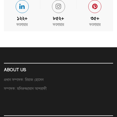
১২২+
৮৫২+
৩৫+
ফলোয়ার
ফলোয়ার
ফলোয়ার
ABOUT US
প্রধান সম্পাদক: রিয়াজ হোসেন
সম্পাদক: মনিরুজ্জামান আশরাফী