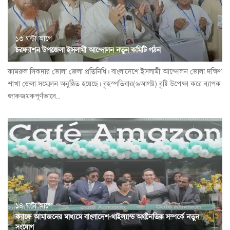
১৩ ঘন্টা আগে
চরফ্যাশন উপজেলা ইসলামী আন্দোলন নতুন কমিটি গঠন
কামরুল সিকদার ভোলা জেলা প্রতিনিধি॥ বাংলাদেশে ইসলামী আন্দোলন ভোলা দক্ষিণ
শাখা জেলা সম্মেলন অনুষ্ঠিত হয়েছে। বৃহস্পতিবার(৬আগষ্ট) বৃষ্টি উপেক্ষা করে ব্যাপক
জাকজমকপূর্ণভাবে...
১৪ ঘন্টা আগে
ক্যাফে আমাজনের মাধ্যমে বাংলাদেশ-থাইল্যান্ড অর্থনৈতিক সম্পর্কে নতুন
সংযোগ