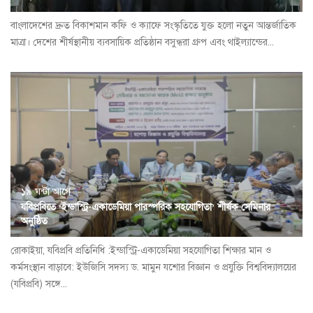
বাংলাদেশের দ্রুত বিকাশমান কফি ও ক্যাফে সংস্কৃতিতে যুক্ত হলো নতুন আন্তর্জাতিক
মাত্রা। দেশের শীর্ষস্থানীয় ব্যবসায়িক প্রতিষ্ঠান বসুন্ধরা গ্রুপ এবং থাইল্যান্ডের...
১৯ ঘন্টা আগে
যবিপ্রবিতে ‘ইন্ডাস্ট্রি-একাডেমিয়া পারস্পরিক সহযোগিতা’ শীর্ষক সেমিনার
অনুষ্ঠিত
রোকাইয়া, যবিপ্রবি প্রতিনিধি :ইন্ডাস্ট্রি-একাডেমিয়া সহযোগিতা শিক্ষার মান ও
কর্মসংস্থান বাড়াবে: ইউজিসি সদস্য ড. মামুন যশোর বিজ্ঞান ও প্রযুক্তি বিশ্ববিদ্যালয়ের
(যবিপ্রবি) সঙ্গে...