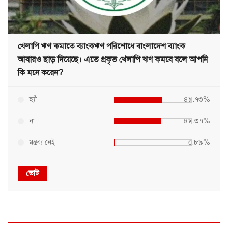
খেলাপি ঋণ কমাতে ব্যাংকঋণ পরিশোধে বাংলাদেশ ব্যাংক
আবারও ছাড় দিয়েছে। এতে প্রকৃত খেলাপি ঋণ কমবে বলে আপনি
কি মনে করেন?
হ্যাঁ
৪৯.৭৩%
না
৪৯.৩৭%
মন্তব্য নেই
০.৮৯%
ভোট