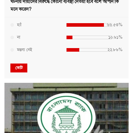
ঘটনায় দায়ীদের বিরুদ্ধে কোনো ব্যবস্থা নেওয়া হবে বলে আপনি কি
মনে করেন?
হ্যাঁ
৬৬.৫৩%
না
১০.৬১%
মন্তব্য নেই
২২.৮৬%
ভোট