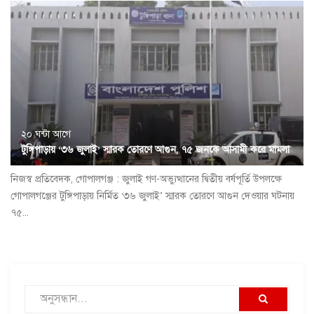
২০ ঘন্টা আগে
টুঙ্গিপাড়ায় ‘৩৬ জুলাই’ স্মারক তোরণে আগুন, ৭৫ জনকে আসামী করে মামলা
নিজস্ব প্রতিবেদক, গোপালগঞ্জ : জুলাই গণ-অভ্যুত্থানের দ্বিতীয় বর্ষপূর্তি উপলক্ষে
গোপালগঞ্জের টুঙ্গিপাড়ায় নির্মিত ‘৩৬ জুলাই’ স্মারক তোরণে আগুন দেওয়ার ঘটনায়
৭৫...