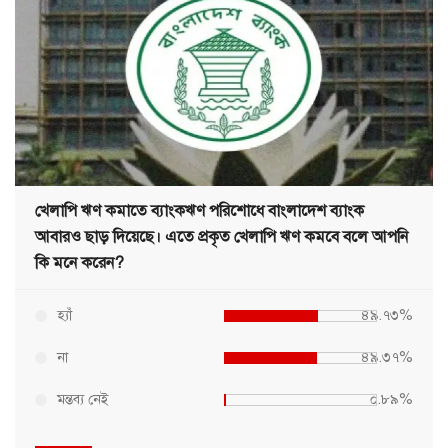
খেলাপি ঋণ কমাতে ব্যাংকঋণ পরিশোধে বাংলাদেশ ব্যাংক
আবারও ছাড় দিয়েছে। এতে প্রকৃত খেলাপি ঋণ কমবে বলে আপনি
কি মনে করেন?
হ্যাঁ
৪৯.৭৩%
না
৪৯.৩৭%
মন্তব্য নেই
০.৮৯%