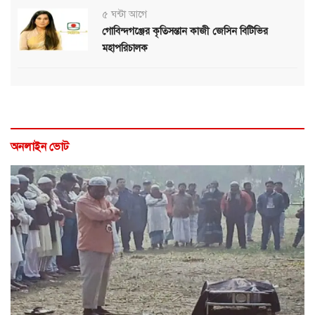
৫ ঘন্টা আগে
গোবিন্দগঞ্জের কৃতিসন্তান কাজী জেসিন বিটিভির
মহাপরিচালক
অনলাইন ভোট