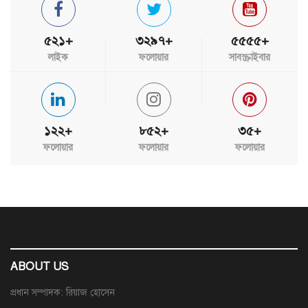
৫২১+
৩২৯৭+
৫৫৫৫+
লাইক
ফলোয়ার
সাবস্ক্রাইবার
১২২+
৮৫২+
৩৫+
ফলোয়ার
ফলোয়ার
ফলোয়ার
ABOUT US
প্রধান সম্পাদক: রিয়াজ হোসেন