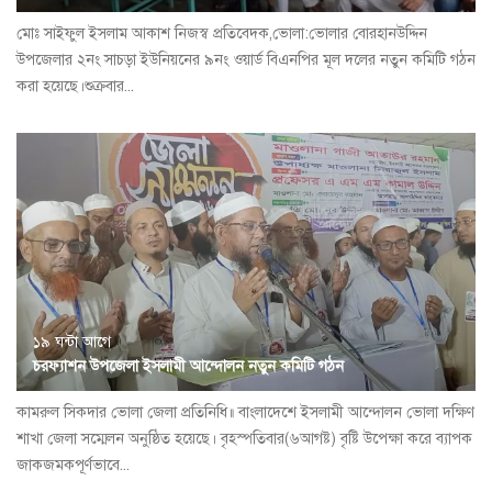
মোঃ সাইফুল ইসলাম আকাশ নিজস্ব প্রতিবেদক,ভোলা:ভোলার বোরহানউদ্দিন
উপজেলার ২নং সাচড়া ইউনিয়নের ৯নং ওয়ার্ড বিএনপির মূল দলের নতুন কমিটি গঠন
করা হয়েছে।শুক্রবার...
১৯ ঘন্টা আগে
চরফ্যাশন উপজেলা ইসলামী আন্দোলন নতুন কমিটি গঠন
কামরুল সিকদার ভোলা জেলা প্রতিনিধি॥ বাংলাদেশে ইসলামী আন্দোলন ভোলা দক্ষিণ
শাখা জেলা সম্মেলন অনুষ্ঠিত হয়েছে। বৃহস্পতিবার(৬আগষ্ট) বৃষ্টি উপেক্ষা করে ব্যাপক
জাকজমকপূর্ণভাবে...