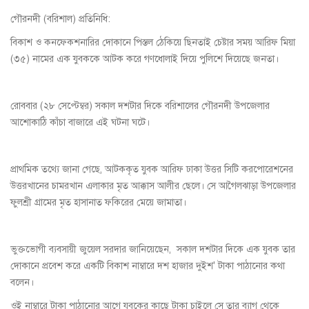
গৌরনদী (বরিশাল) প্রতিনিধি:
বিকাশ ও কনফেকশনারির দোকানে পিস্তল ঠেকিয়ে ছিনতাই চেষ্টার সময় আরিফ মিয়া
(৩৫) নামের এক যুবককে আটক করে গণধোলাই দিয়ে পুলিশে দিয়েছে জনতা।
রোববার (২৮ সেপ্টেম্বর) সকাল দশটার দিকে বরিশালের গৌরনদী উপজেলার
আশোকাঠি কাঁচা বাজারে এই ঘটনা ঘটে।
প্রাথমিক তথ্যে জানা গেছে, আটককৃত যুবক আরিফ ঢাকা উত্তর সিটি করপোরেশনের
উত্তরখানের চামরখান এলাকার মৃত আক্কাস আলীর ছেলে। সে আগৈলঝাড়া উপজেলার
ফুলশ্রী গ্রামের মৃত হাসানাত ফকিরের মেয়ে জামাতা।
ভুক্তভোগী ব্যবসায়ী জুয়েল সরদার জানিয়েছেন, সকাল দশটার দিকে এক যুবক তার
দোকানে প্রবেশ করে একটি বিকাশ নাম্বারে দশ হাজার দুইশ' টাকা পাঠানোর কথা
বলেন।
ওই নাম্বারে টাকা পাঠানোর আগে যুবকের কাছে টাকা চাইলে সে তার ব্যাগ থেকে