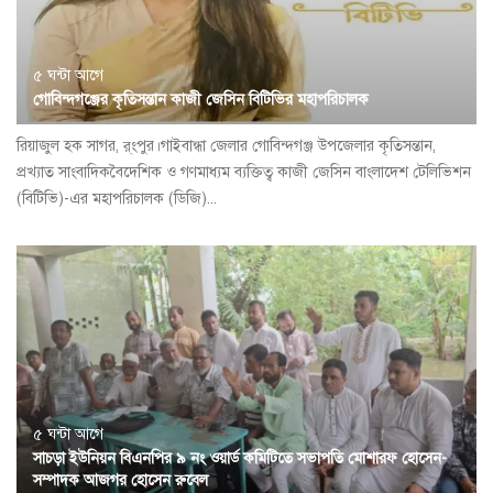
৫ ঘন্টা আগে
গোবিন্দগঞ্জের কৃতিসন্তান কাজী জেসিন বিটিভির মহাপরিচালক
রিয়াজুল হক সাগর, র্ংপুর।গাইবান্ধা জেলার গোবিন্দগঞ্জ উপজেলার কৃতিসন্তান,
প্রখ্যাত সাংবাদিকবৈদেশিক ও গণমাধ্যম ব্যক্তিত্ব কাজী জেসিন বাংলাদেশ টেলিভিশন
(বিটিভি)-এর মহাপরিচালক (ডিজি)...
৫ ঘন্টা আগে
সাচড়া ইউনিয়ন বিএনপির ৯ নং ওয়ার্ড কমিটিতে সভাপতি মোশারফ হোসেন-
সম্পাদক আজগর হোসেন রুবেল