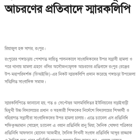
আচরণের প্রতিবাদে স্মারকলিপি
রিয়াজুল হক সাগর, রংপুর।
রংপুরের গঙ্গাচড়ায় পেশাগত দায়িত্ব পালনকালে সাংবাদিকদের উপর সন্ত্রাসী হামলা ও
পরে থানায় মামলা গ্রহণে ওসির অসৌজন্যমূলক আচরণের প্রতিবাদে রংপুর রেঞ্জের
উপ-মহাপরিদর্শক (ডিআইজি)-এর নিকট স্মারকলিপি প্রদান করেছে গঙ্গাচড়া উপজেলা
সম্মিলিত সাংবাদিক সমাজ।
স্মারকলিপিতে জানানো হয়, গত ৪ সেপ্টেম্বর আলমবিদিতর ইউনিয়নের বড়াইবাড়ী
দ্বিমুখী উচ্চ বিদ্যালয়ের প্রধান ও সহকারী শিক্ষকের নির্দেশে বিদ্যালয়ের শিক্ষার্থী ও
বহিরাগত সন্ত্রাসীরা সাংবাদিকদের উপর হামলা চালায়। এতে চ্যানেল এস প্রতিনিধি
শফিকুজ্জামান সোহেল, চ্যানেল এ ওয়ান প্রতিনিধি রানু মিয়া, দৈনিক ঘোষণা পত্রিকার
প্রতিনিধি আফফান হোসেন আজমীর, দৈনিক লিখনী সংবাদ প্রতিনিধি আব্দুর রাজ্জাক