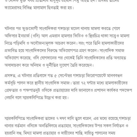
ও দৈনিক মুক্ত খবর প্রতিনিধি মাসুদুর রহমান শিমু আহত হন। এসময় তাদের
ক্যামেরাসহ বিভিন্ন মালামাল ছিনতাই করা হয়।
ঘটনার পর ভুক্তভোগী সাংবাদিকরা গঙ্গাচড়া মডেল থানায় মামলা করতে গেলে
অফিসার ইনচার্জ (ওসি) আল এমরান হামলার ভিডিও ও স্থিরচিত্র থাকা সত্ত্বেও মামলা
নিতে গড়িমসি ও অসৌজন্যমূলক আচরণ করেন। বরং পরে তিনি হামলাকারীদের
প্রভাবিত হয়ে সাংবাদিকদের বিরুদ্ধে অভিযোগপত্র গ্রহণ করেন। সাংবাদিক সমাজ
অভিযোগ করেছে, ওসি যোগদানের পর থেকেই তিনি সাংবাদিকদের প্রতি অব্যাহত
অসাদাচরণ করে অনিয়ম ও দুর্নীতির সুযোগ তৈরি করেছেন।
প্রসঙ্গত, এ ঘটনার প্রতিবাদে গত ৫ সেপ্টেম্বর গঙ্গাচড়া জিরোপয়েন্টে মানববন্ধন
কর্মসূচি পালন করে স্থানীয় সাংবাদিক সমাজ। তারা ৭২ ঘণ্টার মধ্যে হামলাকারীদের
গ্রেফতার ও পক্ষপাতদুষ্ট ওসিকে প্রত্যাহারের দাবি জানালেও প্রশাসন কার্যকর পদক্ষেপ
নেয়নি বলে স্মারকলিপিতে উল্লেখ করা হয়।
স্মারকলিপিতে সাংবাদিকরা তাদের ৭ দফা দাবি তুলে ধরেন, এর মধ্যে রয়েছে,গঙ্গাচড়া
থানার বর্তমান ওসিকে অনতিবিলম্বে প্রত্যাহার, সাংবাদিকদের উপর সকল নির্যাতন ও
হয়রানি বন্ধ, মিথ্যা মামলা প্রত্যাহার ও দায়ীদের শাস্তি, দায়িত্ব পালনের সময়