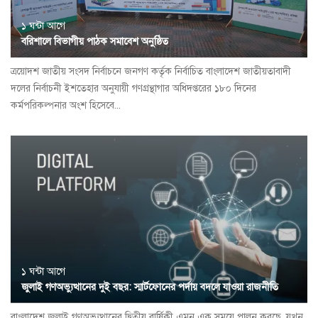
১ ঘন্টা আগে
বরিশালে বিভাগীয় পাঠক সমাবেশ অনুষ্ঠিত
ত্রয়োদশ জাতীয় সংসদ নির্বাচনে জনগণ কর্তৃক নির্বাচিত বাংলাদেশ জাতীয়তাবাদী
দলের নির্বাচনী ইশতেহার অনুযায়ী গণগ্রন্থাগার অধিদপ্তরের ১৮০ দিনের
কর্মপরিকল্পনার অংশ হিসেবে...
১ ঘন্টা আগে
জুলাই গণঅভ্যুত্থানের দুই বছর: স্মার্টফোনের পর্দায় বদলে যাওয়া রাজনীতি
বাংলাদেশ জুলাই গণঅভ্যুত্থানের দ্বিতীয় বার্ষিকী এমন এক সময়ে পালন করছে, যখন