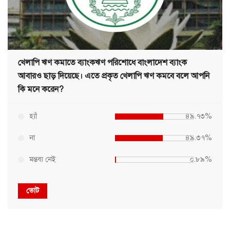
খেলাপি ঋণ কমাতে ব্যাংকঋণ পরিশোধে বাংলাদেশ ব্যাংক
আবারও ছাড় দিয়েছে। এতে প্রকৃত খেলাপি ঋণ কমবে বলে আপনি
কি মনে করেন?
হ্যাঁ
৪৯.৭৩%
না
৪৯.৩৭%
মন্তব্য নেই
০.৮৯%
ভোট