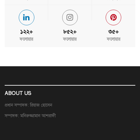
১২২+
৮৫২+
৩৫+
ফলোয়ার
ফলোয়ার
ফলোয়ার
ABOUT US
প্রধান সম্পাদক: রিয়াজ হোসেন
সম্পাদক: মনিরুজ্জামান আশরাফী