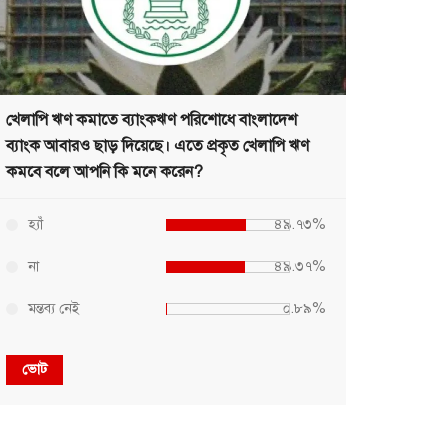
খেলাপি ঋণ কমাতে ব্যাংকঋণ পরিশোধে বাংলাদেশ
ব্যাংক আবারও ছাড় দিয়েছে। এতে প্রকৃত খেলাপি ঋণ
কমবে বলে আপনি কি মনে করেন?
হ্যাঁ
৪৯.৭৩%
না
৪৯.৩৭%
মন্তব্য নেই
০.৮৯%
ভোট