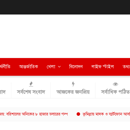
র্থনীতি
আন্তর্জাতিক
খেলা
বিনোদন
লাইফ স্টাইল
তথ্য 
াদ
সর্বশেষ সংবাদ
আজকের জনপ্রিয়
সর্বাধিক পঠিত
ালের অনিকের ৮ হাজার ডলারের গল্প
কুমিল্লায় মাদক ও স্মার্টফোন আসক্তিকে ‘না’ ব