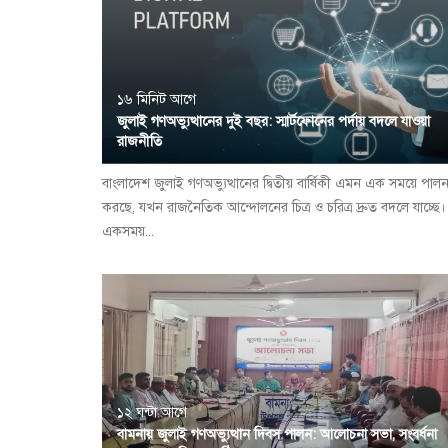
১৬ মিনিট আগে
জুলাই গণঅভ্যুত্থানের দুই বছর: স্মার্টফোনের পর্দায় বদলে যাওয়া
রাজনীতি
বাংলাদেশ জুলাই গণঅভ্যুত্থানের দ্বিতীয় বার্ষিকী এমন এক সময়ে পাল
করছে, যখন রাজনৈতিক আন্দোলনের চিত্র ও চরিত্র দ্রুত বদলে যাচ্ছে।
একসময়...
১২ ঘন্টা আগে
বামনায় জুলাই গণঅভ্যুত্থান দিবস পালন: আলোচনা সভা, সংবর্ধনা