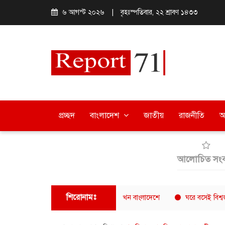
৬ আগস্ট ২০২৬
|
বৃহঃস্পতিবার, ২২ শ্রাবণ ১৪৩৩
প্রচ্ছদ
বাংলাদেশ
জাতীয়
রাজনীতি
অ
আলোচিত সংব
শিরোনামঃ
র অন্যতম দ্রুত বর্ধনশীল কফি চেইন এখন বাংলাদেশে
ঘরে বসেই বিশ্বজয়: বরিশ