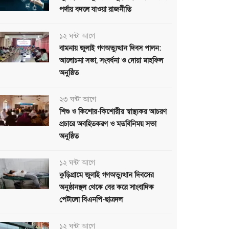
পর্দায় বদলে যাওয়া রাজনীতি
১২ ঘন্টা আগে
বামনায় জুলাই গণঅভ্যুত্থান দিবস পালন:
আলোচনা সভা, সংবর্ধনা ও দোয়া মাহফিল
অনুষ্ঠিত
২৩ ঘন্টা আগে
শিশু ও কিশোর-কিশোরীর স্বাস্থ্যকর আচরণ
প্রচারে অবহিতকরণ ও মতবিনিময় সভা
অনুষ্ঠিত
১২ ঘন্টা আগে
কুড়িগ্রামে জুলাই গণঅভ্যুত্থান দিবসের
অনুষ্ঠানস্থল থেকে বের করে সাংবাদিক
পেটালো বিএনপি-ছাত্রদল
১২ ঘন্টা আগে