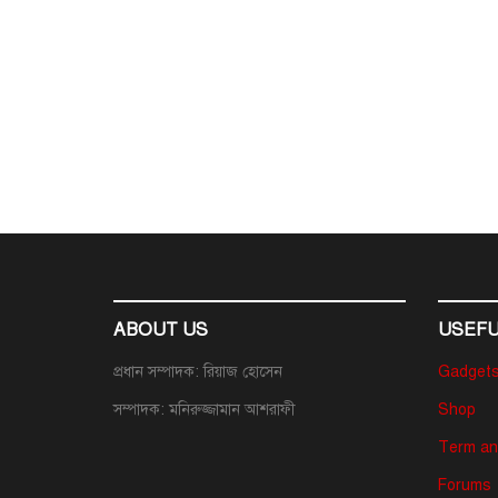
ABOUT US
USEFU
প্রধান সম্পাদক: রিয়াজ হোসেন
Gadget
সম্পাদক: মনিরুজ্জামান আশরাফী
Shop
Term an
Forums