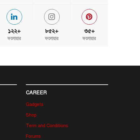
১২২+
৮৫২+
৩৫+
ফলোয়ার
ফলোয়ার
ফলোয়ার
CAREER
Gadgets
Shop
Term and Conditions
Forums