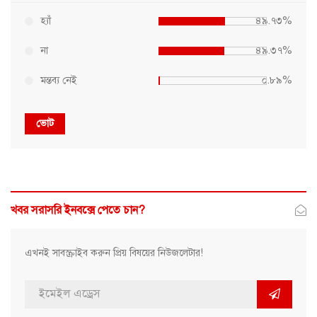
হ্যাঁ
৪৯.৭৩%
না
৪৯.৩৭%
মন্তব্য নেই
০.৮৯%
ভোট
খবর সরাসরি ইনবক্সে পেতে চান?
এখনই সাবস্ক্রাইব করুন প্রিয় বিষয়ের নিউজলেটার!