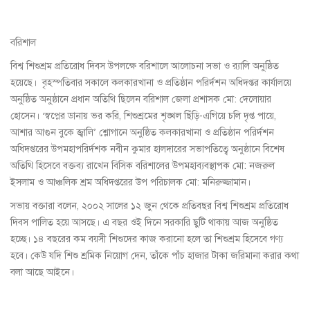
বরিশাল
বিশ্ব শিশুশ্রম প্রতিরোধ দিবস উপলক্ষে বরিশালে আলোচনা সভা ও র‌্যালি অনুষ্ঠিত
হয়েছে। বৃহস্পতিবার সকালে কলকারখানা ও প্রতিষ্ঠান পরির্দশন অধিদপ্তর কার্যালয়ে
অনুষ্ঠিত অনুষ্ঠানে প্রধান অতিথি ছিলেন বরিশাল জেলা প্রশাসক মো: দেলোয়ার
হোসেন। ‘স্বপ্নের ডানায় ভর করি, শিশুশ্রমের শৃঙ্খল ছিঁড়ি-এগিয়ে চলি দৃপ্ত পায়ে,
আশার আগুন বুকে জ্বালি’ শ্লোগানে অনুষ্ঠিত কলকারখানা ও প্রতিষ্ঠান পরির্দশন
অধিদপ্তরের উপমহাপরির্দশক নবীন কুমার হালদারের সভাপতিত্বে অনুষ্ঠানে বিশেষ
অতিথি হিসেবে বক্তব্য রাখেন বিসিক বরিশালের উপমহাব্যবস্থাপক মো: নজরুল
ইসলাম ও আঞ্চলিক শ্রম অধিদপ্তরের উপ পরিচালক মো: মনিরুজ্জামান।
সভায় বক্তারা বলেন, ২০০২ সালের ১২ জুন থেকে প্রতিবছর বিশ্ব শিশুশ্রম প্রতিরোধ
দিবস পালিত হয়ে আসছে। এ বছর ওই দিনে সরকারি ছুটি থাকায় আজ অনুষ্ঠিত
হচ্ছে। ১৪ বছরের কম বয়সী শিশুদের কাজ করানো হলে তা শিশুশ্রম হিসেবে গণ্য
হবে। কেউ যদি শিশু শ্রমিক নিয়োগ দেন, তাঁকে পাঁচ হাজার টাকা জরিমানা করার কথা
বলা আছে আইনে।