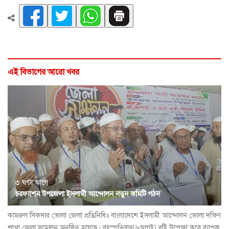
এই বিভাগের আরো খবর
৩ ঘন্টা আগে
চরফ্যাশন উপজেলা ইসলামী আন্দোলন নতুন কমিটি গঠন
কামরুল সিকদার ভোলা জেলা প্রতিনিধি॥ বাংলাদেশে ইসলামী আন্দোলন ভোলা দক্ষিণ
শাখা জেলা সম্মেলন অনুষ্ঠিত হয়েছে। বৃহস্পতিবার(৬আগষ্ট) বৃষ্টি উপেক্ষা করে ব্যাপক