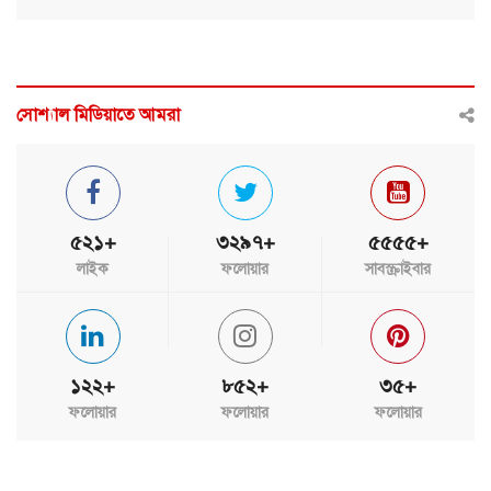
সোশ্যাল মিডিয়াতে আমরা
৫২১+
৩২৯৭+
৫৫৫৫+
লাইক
ফলোয়ার
সাবস্ক্রাইবার
১২২+
৮৫২+
৩৫+
ফলোয়ার
ফলোয়ার
ফলোয়ার