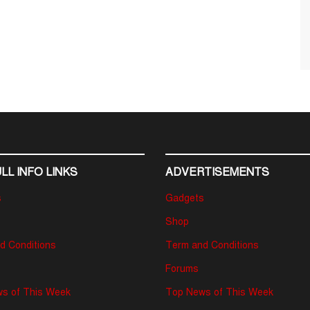
LL INFO LINKS
ADVERTISEMENTS
s
Gadgets
Shop
d Conditions
Term and Conditions
Forums
s of This Week
Top News of This Week