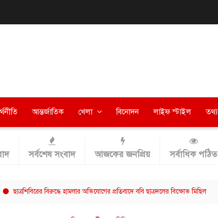
র্থনীতি
আন্তর্জাতিক
খেলা
বিনোদন
লাইফ স্টাইল
তথ্য 
াদ
সর্বশেষ সংবাদ
আজকের জনপ্রিয়
সর্বাধিক পঠিত
িবিরের বিরুদ্ধে হামলার অভিযোগের প্রতিবাদে ববি ছাত্রদলের বিক্ষোভ মিছিল
বরিশাল