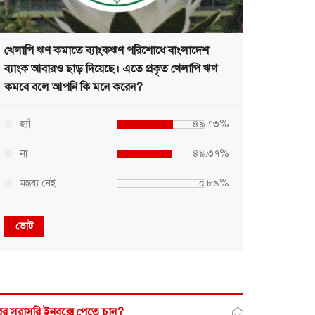
খেলাপি ঋণ কমাতে ব্যাংকঋণ পরিশোধে বাংলাদেশ
ব্যাংক আবারও ছাড় দিয়েছে। এতে প্রকৃত খেলাপি ঋণ
কমবে বলে আপনি কি মনে করেন?
হ্যাঁ
৪৯.৭৩%
না
৪৯.৩৭%
মন্তব্য নেই
০.৮৯%
ভোট
র সরাসরি ইনবক্সে পেতে চান?