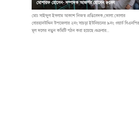
মোশারফ হোসেন- সম্পাদক আজগর হোসেন রুবেল
মোঃ সাইফুল ইসলাম আকাশ নিজস্ব প্রতিবেদক,ভোলা:ভোলার
বোরহানউদ্দিন উপজেলার ২নং সাচড়া ইউনিয়নের ৯নং ওয়ার্ড বিএনপি
মূল দলের নতুন কমিটি গঠন করা হয়েছে।শুক্রবার...