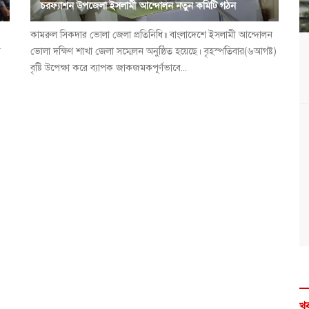
চরফ্যাশন উপজেলা ইসলামী আন্দোলন নতুন কমিটি গঠন
কামরুল সিকদার ভোলা জেলা প্রতিনিধি॥ বাংলাদেশে ইসলামী আন্দোলন
র
ভোলা দক্ষিণ শাখা জেলা সম্মেলন অনুষ্ঠিত হয়েছে। বৃহস্পতিবার(৬আগষ্ট)
বৃষ্টি উপেক্ষা করে ব্যাপক জাকজমকপূর্ণভাবে...
খব