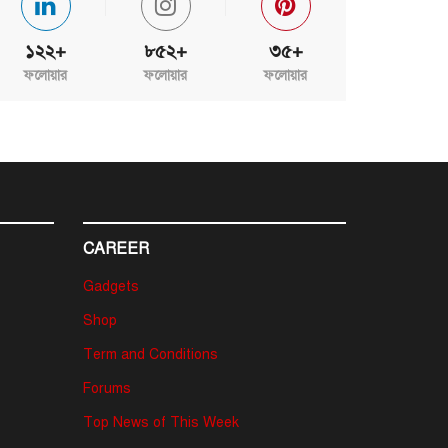
১২২+
৮৫২+
৩৫+
ফলোয়ার
ফলোয়ার
ফলোয়ার
CAREER
Gadgets
Shop
Term and Conditions
Forums
Top News of This Week