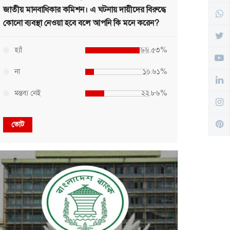
জাতীয় মানবাধিকার কমিশন। এ ঘটনায় দায়ীদের বিরুদ্ধে
কোনো ব্যবস্থা নেওয়া হবে বলে আপনি কি মনে করেন?
হ্যাঁ
৬৬.৫৩%
না
১০.৬১%
মন্তব্য নেই
২২.৮৬%
ভোট