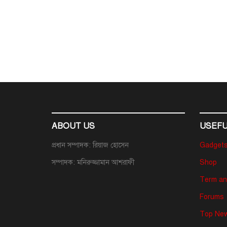
ABOUT US
USEFU
প্রধান সম্পাদক: রিয়াজ হোসেন
Gadget
সম্পাদক: মনিরুজ্জামান আশরাফী
Shop
Term an
Forums
Top New