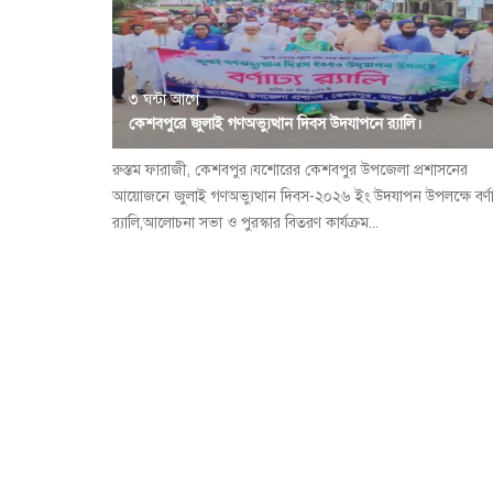
৩ ঘন্টা আগে
কেশবপুরে জুলাই গণঅভ্যুত্থান দিবস উদযাপনে র‍্যালি।
রুস্তম ফারাজী, কেশবপুর।যশোরের কেশবপুর উপজেলা প্রশাসনের
আয়োজনে জুলাই গণঅভ্যুত্থান দিবস-২০২৬ ইং উদযাপন উপলক্ষে বর্ণা
র‍্যালি,আলোচনা সভা ও পুরস্কার বিতরণ কার্যক্রম...