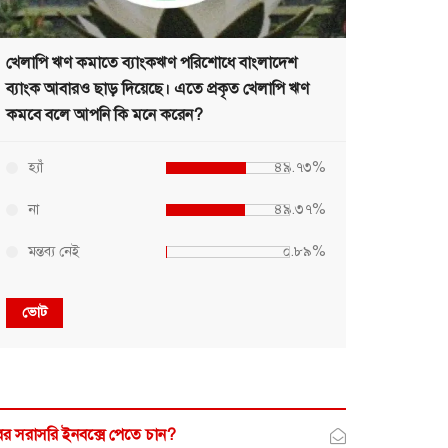
খেলাপি ঋণ কমাতে ব্যাংকঋণ পরিশোধে বাংলাদেশ
ব্যাংক আবারও ছাড় দিয়েছে। এতে প্রকৃত খেলাপি ঋণ
কমবে বলে আপনি কি মনে করেন?
হ্যাঁ
৪৯.৭৩%
না
৪৯.৩৭%
মন্তব্য নেই
০.৮৯%
ভোট
র সরাসরি ইনবক্সে পেতে চান?