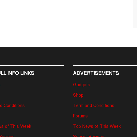
LL INFO LINKS
ADVERTISEMENTS
s
Gadgets
Shop
d Conditions
Term and Conditions
Forums
s of This Week
Top News of This Week
 Recipes
Special Recipes