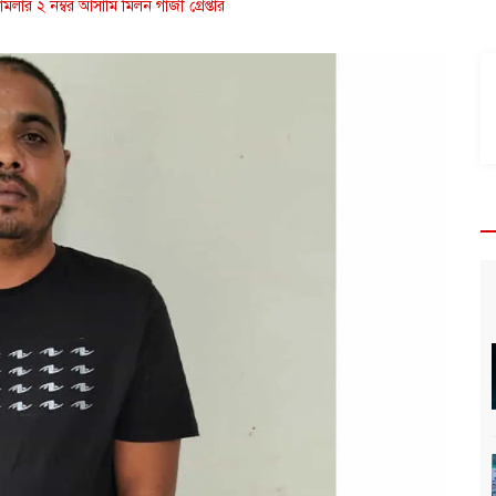
লার ২ নম্বর আসামি মিলন গাজী গ্রেপ্তার