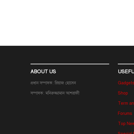
ABOUT US
USEFU
প্রধান সম্পাদক: রিয়াজ হোসেন
Gadget
সম্পাদক: মনিরুজ্জামান আশরাফী
Shop
Term an
Forums
Top New
Special