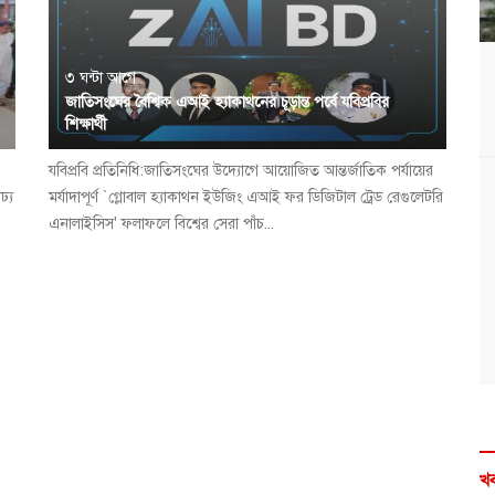
৩ ঘন্টা আগে
জাতিসংঘের বৈশ্বিক এআই হ্যাকাথনের চূড়ান্ত পর্বে যবিপ্রবির
শিক্ষার্থী
যবিপ্রবি প্রতিনিধি:জাতিসংঘের উদ্যোগে আয়োজিত আন্তর্জাতিক পর্যায়ের
ঢ্য
মর্যাদাপূর্ণ `গ্লোবাল হ্যাকাথন ইউজিং এআই ফর ডিজিটাল ট্রেড রেগুলেটরি
এনালাইসিস' ফলাফলে বিশ্বের সেরা পাঁচ...
খব