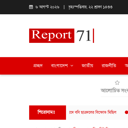
৬ আগস্ট ২০২৬
|
বৃহঃস্পতিবার, ২২ শ্রাবণ ১৪৩৩
প্রচ্ছদ
বাংলাদেশ
জাতীয়
রাজনীতি
অ
আলোচিত সংব
শিরোনামঃ
বিরের বিরুদ্ধে হামলার অভিযোগের প্রতিবাদে ববি ছাত্রদলের বিক্ষোভ মিছিল
বরিশালে