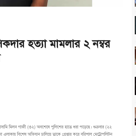
কদার হত্যা মামলার ২ নম্বর
র
আসামি মিলন গাজী (৩২) অবশেষে পুলিশের হাতে ধরা পড়েছে। শুক্রবার (২২
 এলাকায় বিশেষ অভিযান চালিয়ে তাকে গ্রেপ্তার করে বরিশাল মেট্রোপলিটন