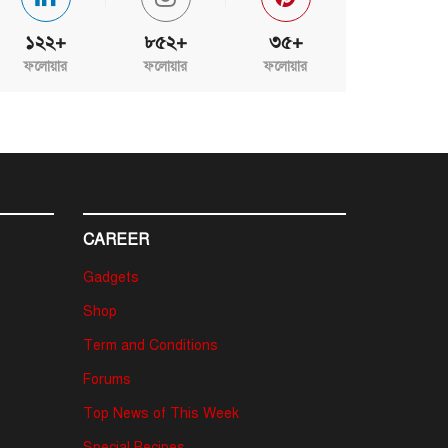
১২২+
৮৫২+
৩৫+
ফলোয়ার
ফলোয়ার
ফলোয়ার
CAREER
Gadgets
Shop
Term and Conditions
Forums
Top News of This Week
Special Recipes