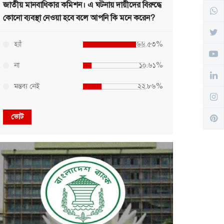
জাতীয় মানবাধিকার কমিশন। এ ঘটনায় দায়ীদের বিরুদ্ধে
কোনো ব্যবস্থা নেওয়া হবে বলে আপনি কি মনে করেন?
হ্যাঁ
৬৬.৫৩%
না
১০.৬১%
মন্তব্য নেই
২২.৮৬%
ভোট