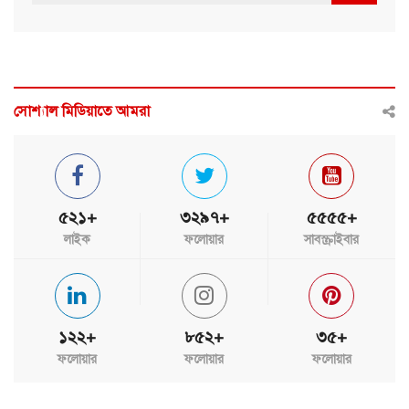
সোশ্যাল মিডিয়াতে আমরা
৫২১+
৩২৯৭+
৫৫৫৫+
লাইক
ফলোয়ার
সাবস্ক্রাইবার
১২২+
৮৫২+
৩৫+
ফলোয়ার
ফলোয়ার
ফলোয়ার