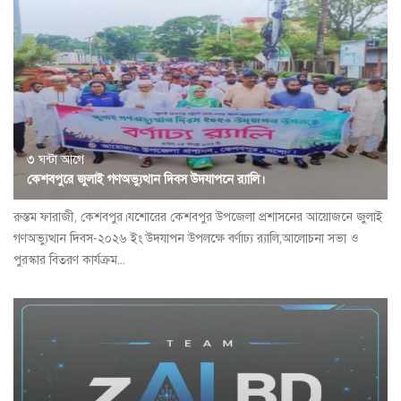
৩ ঘন্টা আগে
কেশবপুরে জুলাই গণঅভ্যুত্থান দিবস উদযাপনে র‍্যালি।
রুস্তম ফারাজী, কেশবপুর।যশোরের কেশবপুর উপজেলা প্রশাসনের আয়োজনে জুলাই
গণঅভ্যুত্থান দিবস-২০২৬ ইং উদযাপন উপলক্ষে বর্ণাঢ্য র‍্যালি,আলোচনা সভা ও
পুরস্কার বিতরণ কার্যক্রম...