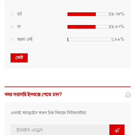
হ্যাঁ
৪৯.৭৩%
না
৪৯.৩৭%
মন্তব্য নেই
০.৮৯%
ভোট
খবর সরাসরি ইনবক্সে পেতে চান?
এখনই সাবস্ক্রাইব করুন প্রিয় বিষয়ের নিউজলেটার!