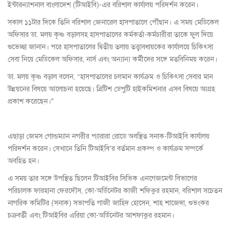
ইন্টারন্যাশনাল বাংলাদেশ (টিআইবি)-এর বরিশাল কার্যালয় পরিদর্শন করেন।
সকাল ১১টার দিকে তিনি বরিশাল জেনারেল হাসপাতালে পৌঁছান। এ সময় মেডিকেল
অফিসার ডা. মলয় কৃষ্ণ বড়ালসহ হাসপাতালের কর্মকর্তা-কর্মচারীরা তাকে ফুল দিয়ে
শুভেচ্ছা জানান। পরে হাসপাতালের দ্বিতীয় তলায় তত্ত্বাবধায়কের কার্যালয়ে চিকিৎসা
সেবা নিয়ে মেডিকেল অফিসার, নার্স এবং অন্যান্য কর্মীদের সঙ্গে মতবিনিময় করেন।
ডা. মলয় কৃষ্ণ বড়াল বলেন, “হাসপাতালের চলমান কার্যক্রম ও চিকিৎসা সেবার মান
উন্নয়নের বিষয়ে আলোচনা হয়েছে। ব্রিটিশ ডেপুটি হাইকমিশনার এসব বিষয়ে আগ্রহ
প্রকাশ করেছেন।”
এছাড়া জেমস গোল্ডম্যান নগরীর প্যারারা রোডে অবস্থিত সনাক-টিআইবি কার্যালয়
পরিদর্শন করেন। সেখানে তিনি টিআইবি’র বর্তমান প্রকল্প ও কার্যক্রম সম্পর্কে
অবহিত হন।
এ সময় তার সঙ্গে উপস্থিত ছিলেন টিআইবির সিভিক এনগেজমেন্ট বিভাগের
পরিচালক ফারহানা ফেরদৌস, কো-অর্ডিনেটর কাজী শফিকুর রহমান, বরিশাল সচেতন
নাগরিক কমিটির (সনাক) সভাপতি গাজী জাহিদ হোসেন, শাহ শাজেদা, শুভংকর
চক্রবর্তী এবং টিআইবির এরিয়া কো-অর্ডিনেটর আশফাকুর রহমান।