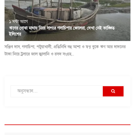
১ ঘন্টা আগে
ঋণের বোঝা মাথায় নিয়ে সাগরে গলাচিপার জেলেরা, দেখা নেই কাঙ্ক্ষিত
ইলিশের
সঞ্জিব দাস, গলাচিপা, পটুয়াখালী, প্রতিনিধি বহু আশা ও স্বপ্ন বুকে ঋণ আর দাদনের
টাকা নিয়ে ট্রলারে জাল জ্বালানি ও রসদ সংগ্রহ...