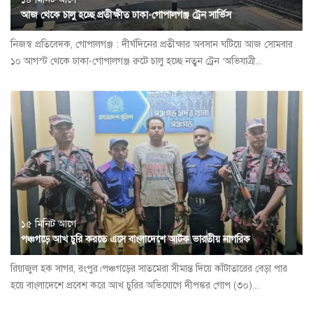
আজ থেকে চালু হচ্ছে প্রতীক্ষীত ঢাকা-গোপালগঞ্জ ট্রেন সার্ভিস
নিজস্ব প্রতিবেদক, গোপালগঞ্জ : দীর্ঘদিনের প্রতীক্ষার অবসান ঘটিয়ে আজ সোমবার
১০ আগস্ট থেকে ঢাকা-গোপালগঞ্জ রুটে চালু হচ্ছে নতুন ট্রেন ‘অভিযাত্রী...
১৫ মিনিট আগে
পঞ্চগড়ে আখ চুরি করতে এসে বাংলাদেশে আটক ভারতীয় নাগরিক
রিয়াজুল হক সাগর, রংপুর।পঞ্চগড়ের সাতমেরা সীমান্ত দিয়ে কাঁটাতারের বেড়া পার
হয়ে বাংলাদেশে প্রবেশ করে আখ চুরির অভিযোগে দীপঙ্কর গোপ (৩০)...