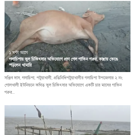
১ ঘন্টা আগে
গলাচিপায় ভুল চিকিৎসার অভিযোগে প্রাণ গেল গাভিন গরুর, কান্নায় ভেঙে
পড়লেন খামারি
সঞ্জিব দাস, গলাচিপা, পটুয়াখালী, প্রতিনিধিপটুয়াখালীর গলাচিপা উপজেলার ২ নং
গোলখালী ইউনিয়নে কথিত ভুল চিকিৎসার অভিযোগে একটি চার মাসের গাভিন
গরুর...