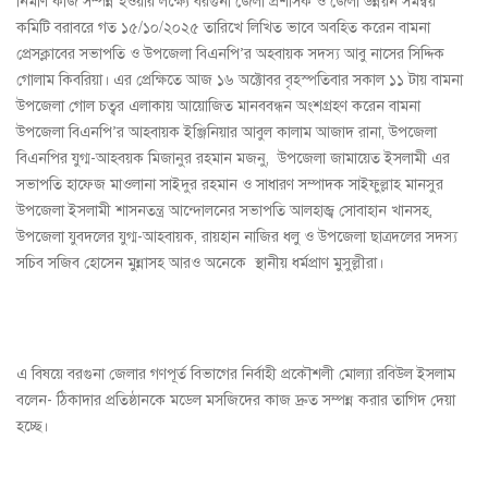
নির্মাণ কাজ সম্পন্ন হওয়ার লক্ষ্যে বরগুনা জেলা প্রশাসক ও জেলা উন্নয়ন সমন্বয়
কমিটি বরাবরে গত ১৫/১০/২০২৫ তারিখে লিখিত ভাবে অবহিত করেন বামনা
প্রেসক্লাবের সভাপতি ও উপজেলা বিএনপি’র অহবায়ক সদস্য আবু নাসের সিদ্দিক
গোলাম কিবরিয়া। এর প্রেক্ষিতে আজ ১৬ অক্টোবর বৃহস্পতিবার সকাল ১১ টায় বামনা
উপজেলা গোল চত্বর এলাকায় আয়োজিত মানববন্ধন অংশগ্রহণ করেন বামনা
উপজেলা বিএনপি’র আহবায়ক ইঞ্জিনিয়ার আবুল কালাম আজাদ রানা, উপজেলা
বিএনপির যুগ্ম-আহবয়ক মিজানুর রহমান মজনু, উপজেলা জামায়েত ইসলামী এর
সভাপতি হাফেজ মাওলানা সাইদুর রহমান ও সাধারণ সম্পাদক সাইফুল্লাহ মানসুর
উপজেলা ইসলামী শাসনতন্ত্র আন্দোলনের সভাপতি আলহাজ্ব সোবাহান খানসহ,
উপজেলা যুবদলের যুগ্ম-আহবায়ক, রায়হান নাজির ধলু ও উপজেলা ছাত্রদলের সদস্য
সচিব সজিব হোসেন মুন্নাসহ আরও অনেকে স্থানীয় ধর্মপ্রাণ মুসুল্লীরা।
এ বিষয়ে বরগুনা জেলার গণপূর্ত বিভাগের নির্বাহী প্রকৌশলী মোল্যা রবিউল ইসলাম
বলেন- ঠিকাদার প্রতিষ্ঠানকে মডেল মসজিদের কাজ দ্রুত সম্পন্ন করার তাগিদ দেয়া
হচ্ছে।