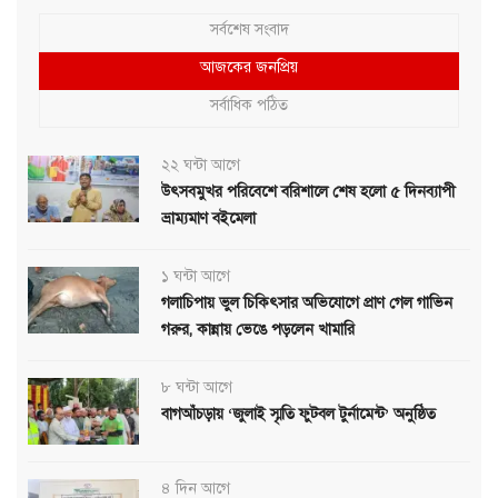
সর্বশেষ সংবাদ
আজকের জনপ্রিয়
সর্বাধিক পঠিত
২২ ঘন্টা আগে
উৎসবমুখর পরিবেশে বরিশালে শেষ হলো ৫ দিনব্যাপী
ভ্রাম্যমাণ বইমেলা
১ ঘন্টা আগে
গলাচিপায় ভুল চিকিৎসার অভিযোগে প্রাণ গেল গাভিন
গরুর, কান্নায় ভেঙে পড়লেন খামারি
৮ ঘন্টা আগে
বাগআঁচড়ায় ‘জুলাই স্মৃতি ফুটবল টুর্নামেন্ট’ অনুষ্ঠিত
৪ দিন আগে