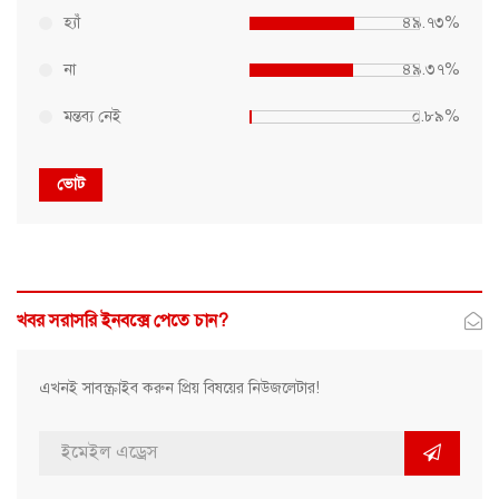
হ্যাঁ
৪৯.৭৩%
না
৪৯.৩৭%
মন্তব্য নেই
০.৮৯%
ভোট
খবর সরাসরি ইনবক্সে পেতে চান?
এখনই সাবস্ক্রাইব করুন প্রিয় বিষয়ের নিউজলেটার!