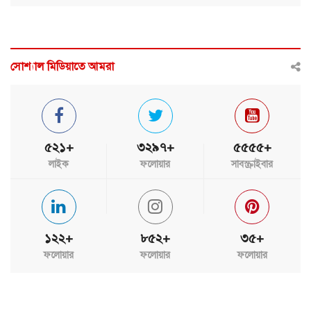
সোশ্যাল মিডিয়াতে আমরা
৫২১+
৩২৯৭+
৫৫৫৫+
লাইক
ফলোয়ার
সাবস্ক্রাইবার
১২২+
৮৫২+
৩৫+
ফলোয়ার
ফলোয়ার
ফলোয়ার