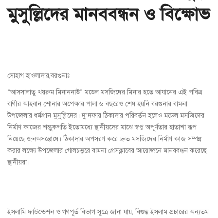
মুসুল্লিদের মানববন্ধন ও বিক্ষোভ
সোহাগ হাওলাদার,বরগুনাঃ
”আসসালাতু খয়রুম মিনাননাউ” মডেল মসজিদের মিনার হতে আযানের এই পবিত্র
বাণীর আহবান শোনার অপেক্ষার পালা ৬ বছরেও শেষ হয়নি বরগুনার বামনা
উপজেলার ধর্মপ্রান মুসুল্লিদের। দু’দফায় ঠিকাদার পরিবর্তন হলেও মডেল মসজিদের
নির্মাণ কাজের শম্ভুকগতি ইতোমধ্যে স্থানীয়দের মাঝে স্বপ্ন অপূর্ণতার হাতাশা রূপ
নিয়েছে জনঅসন্তোষে। ঠিকাদার অপসরণ করে দ্রুত মসজিদের নির্মাণ কাজ সম্পন্ন
করার লক্ষ্যে উপজেলার গোলচত্ত্বরে বামনা প্রেসক্লাবের আয়োজনে মানববন্ধন করেছে
স্থানীয়রা।
ইসলামি ফাউন্ডেশন ও গণপূর্ত বিভাগ সূত্রে জানা যায়, বিশুদ্ধ ইসলাম প্রচারের অন্যতম