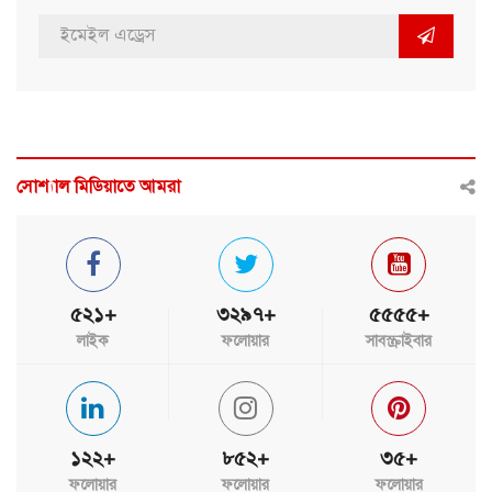
সোশ্যাল মিডিয়াতে আমরা
৫২১+
৩২৯৭+
৫৫৫৫+
লাইক
ফলোয়ার
সাবস্ক্রাইবার
১২২+
৮৫২+
৩৫+
ফলোয়ার
ফলোয়ার
ফলোয়ার