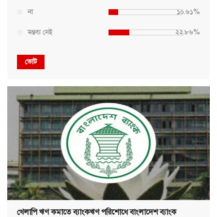
না
১০.৬১%
মন্তব্য নেই
২২.৮৬%
ভোট
খেলাপি ঋণ কমাতে ব্যাংকঋণ পরিশোধে বাংলাদেশ ব্যাংক