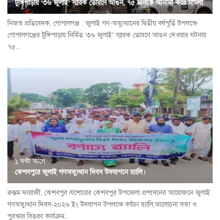
টুঙ্গিপাড়ায় ‘৩৬ জুলাই’ স্মারক তোরণে আগুন, ৭৫ জনকে আসামী করে মামলা
নিজস্ব প্রতিবেদক, গোপালগঞ্জ : জুলাই গণ-অভ্যুত্থানের দ্বিতীয় বর্ষপূর্তি উপলক্ষে
গোপালগঞ্জের টুঙ্গিপাড়ায় নির্মিত ‘৩৬ জুলাই’ স্মারক তোরণে আগুন দেওয়ার ঘটনায়
৭৫...
১ ঘন্টা আগে
কেশবপুরে জুলাই গণঅভ্যুত্থান দিবস উদযাপনে র‍্যালি।
রুস্তম ফারাজী, কেশবপুর।যশোরের কেশবপুর উপজেলা প্রশাসনের আয়োজনে জুলাই
গণঅভ্যুত্থান দিবস-২০২৬ ইং উদযাপন উপলক্ষে বর্ণাঢ্য র‍্যালি,আলোচনা সভা ও
পুরস্কার বিতরণ কার্যক্রম...