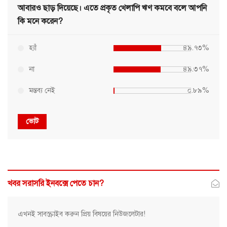
আবারও ছাড় দিয়েছে। এতে প্রকৃত খেলাপি ঋণ কমবে বলে আপনি
কি মনে করেন?
হ্যাঁ
৪৯.৭৩%
না
৪৯.৩৭%
মন্তব্য নেই
০.৮৯%
ভোট
খবর সরাসরি ইনবক্সে পেতে চান?
এখনই সাবস্ক্রাইব করুন প্রিয় বিষয়ের নিউজলেটার!