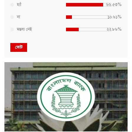
হ্যাঁ
৬৬.৫৩%
না
১০.৬১%
মন্তব্য নেই
২২.৮৬%
ভোট