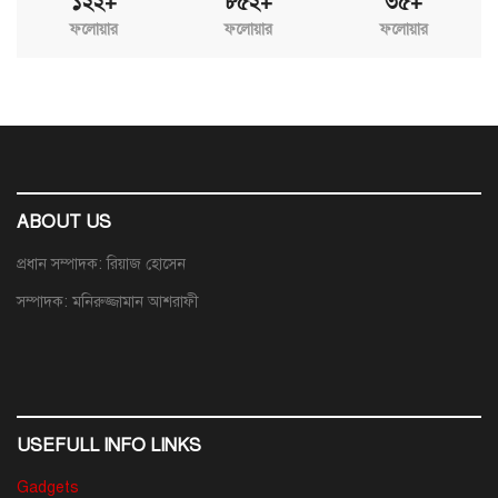
১২২+
৮৫২+
৩৫+
ফলোয়ার
ফলোয়ার
ফলোয়ার
ABOUT US
প্রধান সম্পাদক: রিয়াজ হোসেন
সম্পাদক: মনিরুজ্জামান আশরাফী
USEFULL INFO LINKS
Gadgets