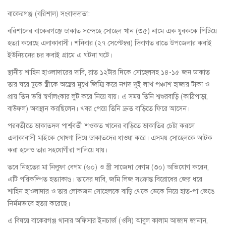
বাকেরগঞ্জ (বরিশাল) সংবাদদাতা:
বরিশালের বাকেরগঞ্জে ডাকাত সন্দেহে সোহেল খান (৩৫) নামে এক যুবককে পিটিয়ে
হত্যা করেছে এলাকাবাসী। শনিবার (২৭ সেপ্টেম্বর) দিবাগত রাতে উপজেলার কবাই
ইউনিয়নের চর কবাই গ্রামে এ ঘটনা ঘটে।
স্থানীয় শাহিন হাওলাদারের দাবি, রাত ১২টার দিকে সোহেলসহ ১৪-১৫ জন ডাকাত
তার ঘরে ঢুকে স্ত্রীকে অস্ত্রের মুখে জিম্মি করে নগদ দুই লাখ পঞ্চাশ হাজার টাকা ও
প্রায় তিন ভরি স্বর্ণালংকার লুট করে নিয়ে যায়। এ সময় তিনি শ্বশুরবাড়ি (কাঠিপাড়া,
বাউফল) অবস্থান করছিলেন। খবর পেয়ে তিনি দ্রুত বাড়িতে ফিরে আসেন।
পরবর্তীতে ডাকাতদল পার্শ্ববর্তী শওকত খানের বাড়িতে ডাকাতির চেষ্টা করলে
এলাকাবাসী মাইকে ঘোষণা দিয়ে ডাকাতদের ধাওয়া করে। এসময় সোহেলকে আটক
করা হলেও তার সহযোগীরা পালিয়ে যায়।
তবে নিহতের মা নিলুফা বেগম (৬০) ও স্ত্রী সাজেদা বেগম (৩০) অভিযোগ করেন,
এটি পরিকল্পিত হত্যাকাণ্ড। তাদের দাবি, জমি লিজ সংক্রান্ত বিরোধের জের ধরে
শাহিন হাওলাদার ও তার লোকজন সোহেলকে বাড়ি থেকে ডেকে নিয়ে হাত-পা ভেঙে
নির্মমভাবে হত্যা করেছে।
এ বিষয়ে বাকেরগঞ্জ থানার অফিসার ইনচার্জ (ওসি) আবুল কালাম আজাদ জানান,