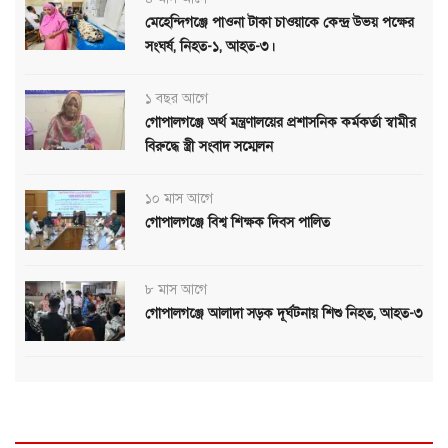
মেহেন্দিগঞ্জে পাওনা টাকা চাওয়াকে কেন্দ্র উভয় পক্ষের
সংঘর্ষ, নিহত-১, আহত-৩।
১ বছর আগে
গোপালগঞ্জে অর্থ মন্ত্রণালয়ের প্রশাসনিক কর্মকর্তা স্বামীর
বিরুদ্ধে স্ত্রী সংবাদ সম্মেলন
১০ মাস আগে
গোপালগঞ্জে বিশ্ব শিক্ষক দিবস পালিত
৮ মাস আগে
গোপালগঞ্জে আলাদা সড়ক দূর্ঘটনায় শিশু নিহত, আহত-৩