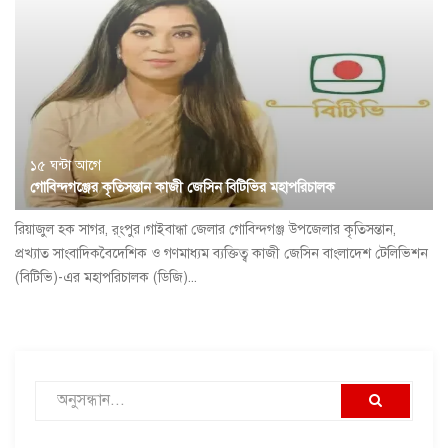
১৫ ঘন্টা আগে
গোবিন্দগঞ্জের কৃতিসন্তান কাজী জেসিন বিটিভির মহাপরিচালক
রিয়াজুল হক সাগর, র্ংপুর।গাইবান্ধা জেলার গোবিন্দগঞ্জ উপজেলার কৃতিসন্তান,
প্রখ্যাত সাংবাদিকবৈদেশিক ও গণমাধ্যম ব্যক্তিত্ব কাজী জেসিন বাংলাদেশ টেলিভিশন
(বিটিভি)-এর মহাপরিচালক (ডিজি)...