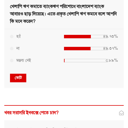
খেলাপি ঋণ কমাতে ব্যাংকঋণ পরিশোধে বাংলাদেশ ব্যাংক
আবারও ছাড় দিয়েছে। এতে প্রকৃত খেলাপি ঋণ কমবে বলে আপনি
কি মনে করেন?
হ্যাঁ
৪৯.৭৩%
না
৪৯.৩৭%
মন্তব্য নেই
০.৮৯%
ভোট
খবর সরাসরি ইনবক্সে পেতে চান?