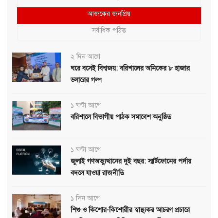
আজকের জনপ্রিয়
সর্বাধিক পঠিত
২ দিন আগে
ঘরে বসেই বিশ্বজয়: বরিশালের অনিকের ৮ হাজার
ডলারের গল্প
১ ঘন্টা আগে
বরিশালে বিভাগীয় পাঠক সমাবেশ অনুষ্ঠিত
১ ঘন্টা আগে
জুলাই গণঅভ্যুত্থানের দুই বছর: স্মার্টফোনের পর্দায়
বদলে যাওয়া রাজনীতি
১ দিন আগে
শিশু ও কিশোর-কিশোরীর স্বাস্থ্যকর আচরণ প্রচারে