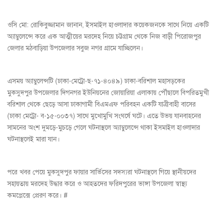
ওসি মো: রোকিবুজ্জামান জানান, ইসমাইল হাওলাদার কয়েকজনকে সাথে নিয়ে একটি
অ্যাম্বুলেন্সে করে এক আত্মীয়ের মরদেহ নিয়ে চট্টগ্রাম থেকে নিজ বাড়ী পিরোজপুর
জেলার মঠবাড়িয়া উপজেলার সবুজ নগর গ্রামে যাচ্ছিলেন।
এসময় অ্যাম্বুলেন্সটি (ঢাকা-মেট্রো-ছ-৭১-৪০৪৯) ঢাকা-বরিশাল মহাসড়কের
মুকসুদপুর উপজেলার দিগনগর ইউনিয়নের জোয়ারিয়া এলাকায় পৌঁছালে বিপরিতমুখী
বরিশাল থেকে ছেড়ে আসা ঢাকাগামী বিএমএফ পরিবহন একটি যাত্রীবাহী বাসের
(ঢাকা মেট্রো- ব-১৫-০০৩৭) সাথে মুখোমুখি সংঘর্ষে ঘটে। এতে উভয় যানবাহনের
সামনের অংশ দুমড়ে-মুচড়ে গেলে ঘটনাস্থলে অ্যাম্বুলেন্সে থাকা ইসমাইল হাওলাদার
ঘটনাস্থলেই মারা যান।
পরে খবর পেয়ে মুকসুদপুর ফায়ার সার্ভিসের সদস্যরা ঘটনাস্থলে গিয়ে স্থানীয়দের
সহায়তায় মরদেহ উদ্ধার করে ও আহতদের ফরিদপুরের ভাঙ্গা উপজেলা স্বাস্থ্য
কমপ্লেক্সে প্রেরণ করে। #