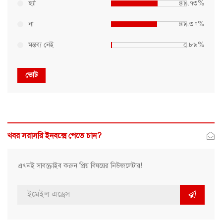
হ্যাঁ
৪৯.৭৩%
না
৪৯.৩৭%
মন্তব্য নেই
০.৮৯%
ভোট
খবর সরাসরি ইনবক্সে পেতে চান?
এখনই সাবস্ক্রাইব করুন প্রিয় বিষয়ের নিউজলেটার!