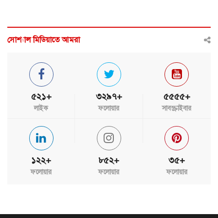
সোশ্যাল মিডিয়াতে আমরা
৫২১+
৩২৯৭+
৫৫৫৫+
লাইক
ফলোয়ার
সাবস্ক্রাইবার
১২২+
৮৫২+
৩৫+
ফলোয়ার
ফলোয়ার
ফলোয়ার