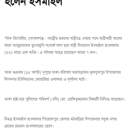
হলেন ইসমাইল
স্টাফ রিপোর্টার, গোপালগঞ্জ : আত্মীয় মরদেহ বাড়ীতে নেয়ার পথে যাত্রীবাহী বাসের
সাথে অ্যাম্বুলেন্সের মুখোমুখি সংঘর্ষে লাশ হয়ে বাড়ী ফিরলেন ইসমাইল হাওলাদার
(৫৫) নামে এক ব্যক্তি। এ ঘটনায় আহত হয়েছেন আরো ৭ জন।
আজ শুক্রবার (১৫ আগষ্ট) দুপুরে ঢাকা-বরিশাল মহাসড়কের মুকসুদপুর উপজেলার
দিগনগর ইউনিয়নের জোয়ারিয়া এলাকায় এ দূর্ঘটনা ঘটে।
ভাঙ্গা হাইওয়ে পুলিশের পরিদর্শ (ওসি) মো: রোকিবুজ্জামান বিষয়টি নিশ্চিত করেছেন।
নিহত ইসমাইল হাওলাদার পিরোজপুর জেলার মঠবাড়িয়া উপজেলার সবুজ নগর
গ্রামের রহমান হাওলাদারের ছেলে।