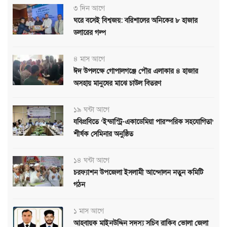
৩ দিন আগে
ঘরে বসেই বিশ্বজয়: বরিশালের অনিকের ৮ হাজার
ডলারের গল্প
৪ মাস আগে
ঈদ উপলক্ষে গোপালগঞ্জে পৌর এলাকার ৪ হাজার
অসহায় মানুষের মাঝে চাউল বিতরণ
১৯ ঘন্টা আগে
যবিপ্রবিতে ‘ইন্ডাস্ট্রি-একাডেমিয়া পারস্পরিক সহযোগিতা’
শীর্ষক সেমিনার অনুষ্ঠিত
১৪ ঘন্টা আগে
চরফ্যাশন উপজেলা ইসলামী আন্দোলন নতুন কমিটি
গঠন
১ মাস আগে
আহবায়ক মাইনউদ্দিন সদস্য সচিব রাকিব ভোলা জেলা