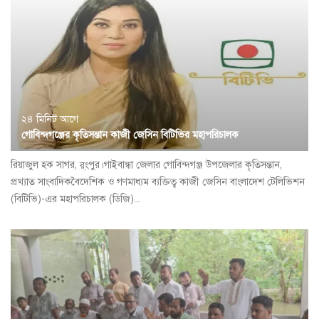
২৪ মিনিট আগে
গোবিন্দগঞ্জের কৃতিসন্তান কাজী জেসিন বিটিভির মহাপরিচালক
রিয়াজুল হক সাগর, র্ংপুর।গাইবান্ধা জেলার গোবিন্দগঞ্জ উপজেলার কৃতিসন্তান,
প্রখ্যাত সাংবাদিকবৈদেশিক ও গণমাধ্যম ব্যক্তিত্ব কাজী জেসিন বাংলাদেশ টেলিভিশন
(বিটিভি)-এর মহাপরিচালক (ডিজি)...