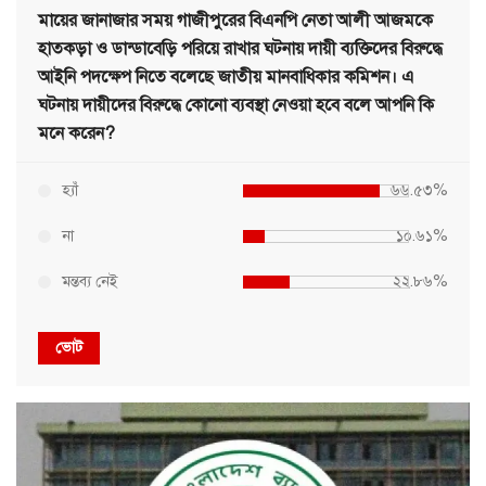
মায়ের জানাজার সময় গাজীপুরের বিএনপি নেতা আলী আজমকে
হাতকড়া ও ডান্ডাবেড়ি পরিয়ে রাখার ঘটনায় দায়ী ব্যক্তিদের বিরুদ্ধে
আইনি পদক্ষেপ নিতে বলেছে জাতীয় মানবাধিকার কমিশন। এ
ঘটনায় দায়ীদের বিরুদ্ধে কোনো ব্যবস্থা নেওয়া হবে বলে আপনি কি
মনে করেন?
হ্যাঁ
৬৬.৫৩%
না
১০.৬১%
মন্তব্য নেই
২২.৮৬%
ভোট