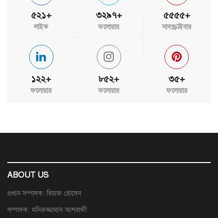
৫২১+
৩২৯৭+
৫৫৫৫+
লাইক
ফলোয়ার
সাবস্ক্রাইবার
১২২+
৮৫২+
৩৫+
ফলোয়ার
ফলোয়ার
ফলোয়ার
ABOUT US
প্রধান সম্পাদক: রিয়াজ হোসেন
সম্পাদক: মনিরুজ্জামান আশরাফী