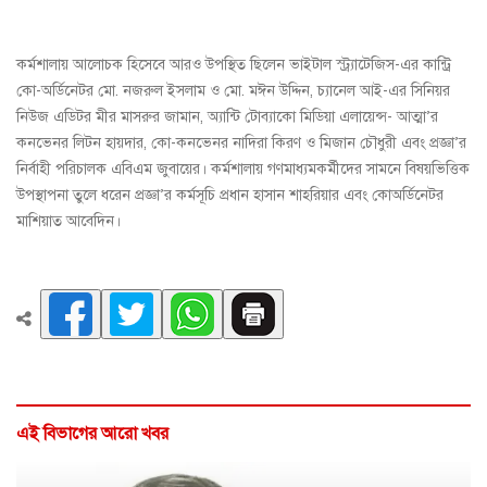
কর্মশালায় আলোচক হিসেবে আরও উপস্থিত ছিলেন ভাইটাল স্ট্র্যাটেজিস-এর কান্ট্রি
কো-অর্ডিনেটর মো. নজরুল ইসলাম ও মো. মঈন উদ্দিন, চ্যানেল আই-এর সিনিয়র
নিউজ এডিটর মীর মাসরুর জামান, অ্যান্টি টোব্যাকো মিডিয়া এলায়েন্স- আত্মা’র
কনভেনর লিটন হায়দার, কো-কনভেনর নাদিরা কিরণ ও মিজান চৌধুরী এবং প্রজ্ঞা’র
নির্বাহী পরিচালক এবিএম জুবায়ের। কর্মশালায় গণমাধ্যমকর্মীদের সামনে বিষয়ভিত্তিক
উপস্থাপনা তুলে ধরেন প্রজ্ঞা’র কর্মসূচি প্রধান হাসান শাহরিয়ার এবং কোঅর্ডিনেটর
মাশিয়াত আবেদিন।
এই বিভাগের আরো খবর