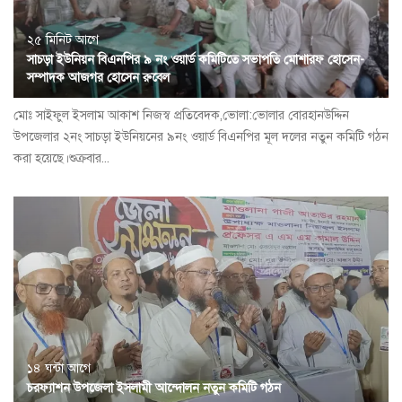
২৫ মিনিট আগে
সাচড়া ইউনিয়ন বিএনপির ৯ নং ওয়ার্ড কমিটিতে সভাপতি মোশারফ হোসেন-
সম্পাদক আজগর হোসেন রুবেল
মোঃ সাইফুল ইসলাম আকাশ নিজস্ব প্রতিবেদক,ভোলা:ভোলার বোরহানউদ্দিন
উপজেলার ২নং সাচড়া ইউনিয়নের ৯নং ওয়ার্ড বিএনপির মূল দলের নতুন কমিটি গঠন
করা হয়েছে।শুক্রবার...
১৪ ঘন্টা আগে
চরফ্যাশন উপজেলা ইসলামী আন্দোলন নতুন কমিটি গঠন