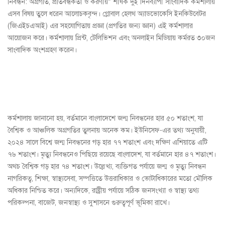
নিবন্ধন: অগ্রগতি, প্রতিবন্ধকতা ও করণীয়” শীর্ষক দুই দিনব্যাপী সাংবাদিক কর্মশালায়
এসব বিষয় তুলে ধরেন আলোচকবৃন্দ। গ্লোবাল হেলথ অ্যাডভোকেসি ইনকিউবেটর
(জিএইচএআই) এর সহযোগিতায় প্রজ্ঞা (প্রগতির জন্য জ্ঞান) এই কর্মশালার
আয়োজন করে। কর্মশালায় প্রিন্ট, টেলিভিশন এবং অনলাইন মিডিয়ায় কর্মরত ৩০জন
সাংবাদিক অংশগ্রহণ করেন।
কর্মশালায় জানানো হয়, বর্তমানে বাংলাদেশে জন্ম নিবন্ধনের হার ৫০ শতাংশ, যা
বৈশ্বিক ও আঞ্চলিক অগ্রগতির তুলনায় অনেক কম। ইউনিসেফ-এর তথ্য অনুযায়ী,
২০২৪ সালে বিশ্বে জন্ম নিবন্ধনের গড় হার ৭৭ শতাংশ এবং দক্ষিণ এশিয়াতে এটি
৭৬ শতাংশ। মৃত্যু নিবন্ধনেও পিছিয়ে রয়েছে বাংলাদেশ, যা বর্তমানে হার ৪৭ শতাংশ।
অথচ বৈশ্বিক গড় হার ৭৪ শতাংশ। উল্লেখ্য, ব্যক্তিগত পর্যায়ে জন্ম ও মৃত্যু নিবন্ধন
নাগরিকত্ব, শিক্ষা, স্বাস্থ্যসেবা, সম্পত্তিতে উত্তরাধিকার ও ভোটাধিকারের মতো মৌলিক
অধিকার নিশ্চিত করে। অন্যদিকে, রাষ্ট্রীয় পর্যায়ে সঠিক জনসংখ্যা ও স্বাস্থ্য তথ্য
পরিকল্পনা, বাজেট, জনস্বাস্থ্য ও সুশাসনে গুরুত্বপূর্ণ ভূমিকা রাখে।