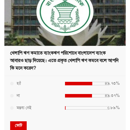
খেলাপি ঋণ কমাতে ব্যাংকঋণ পরিশোধে বাংলাদেশ ব্যাংক
আবারও ছাড় দিয়েছে। এতে প্রকৃত খেলাপি ঋণ কমবে বলে আপনি
কি মনে করেন?
হ্যাঁ
৪৯.৭৩%
না
৪৯.৩৭%
মন্তব্য নেই
০.৮৯%
ভোট