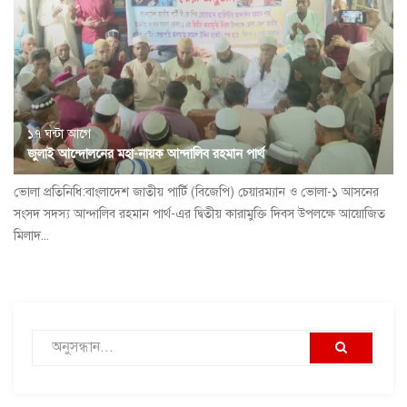
১৭ ঘন্টা আগে
জুলাই আন্দোলনের মহা-নায়ক আন্দালিব রহমান পার্থ
ভোলা প্রতিনিধি:বাংলাদেশ জাতীয় পার্টি (বিজেপি) চেয়ারম্যান ও ভোলা-১ আসনের
সংসদ সদস্য আন্দালিব রহমান পার্থ-এর দ্বিতীয় কারামুক্তি দিবস উপলক্ষে আয়োজিত
মিলাদ...