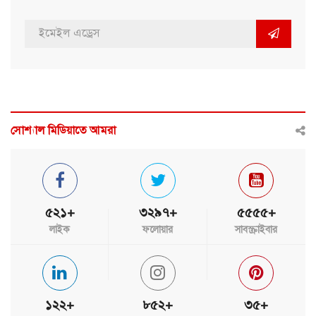
সোশ্যাল মিডিয়াতে আমরা
৫২১+
৩২৯৭+
৫৫৫৫+
লাইক
ফলোয়ার
সাবস্ক্রাইবার
১২২+
৮৫২+
৩৫+