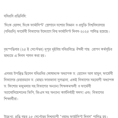
যবিপ্রবি প্রতিনিধি:
'থিংক হোলথ, থিংক ফার্মাসিস্ট' স্লোগানে যশোর বিজ্ঞান ও প্রযুক্তি বিশ্ববিদ্যালয়ে
(যবিপ্রবি) ফার্মেসী বিভাগের উদ্যোগে বিশ্ব ফার্মাসিস্ট দিবস-২০২৫ পালিত হয়েছে।
বৃহস্পতিবার (২৫ ই সেপ্টেম্বর) দুপুর দুইটায় যবিপ্রবিতে ঔষধী গাছ রোপণ কর্মসূচির
মাধ্যমে এ দিবস পালন করা হয়।
এসময় উপস্থিত ছিলেন যবিপ্রবির কোষাধ্যক্ষ অধ্যাপক ড. হোসেন আল মামুন, ফার্মেসী
বিভাগের চেয়ারম্যান ড. মোছাঃ ফারজানা সুলতানা, একই বিভাগের সহযোগী অধ্যাপক
ড. কিশোর মজুমদার সহ বিভাগের অন্যান্য শিক্ষকমন্ডলী ও ফার্মেসী
অ্যাসোসিয়েশনের ভিপি, জিএস সহ অন্যান্য কার্যনির্বাহী সদস্য এবং বিভাগের
শিক্ষার্থীরা।
উল্লেখ্য, প্রতি বছর ২৫ সেপ্টেম্বর বিশ্বব্যাপী "ওয়াল্ড ফার্মাসিস্ট দিবস" পালিত হয়।