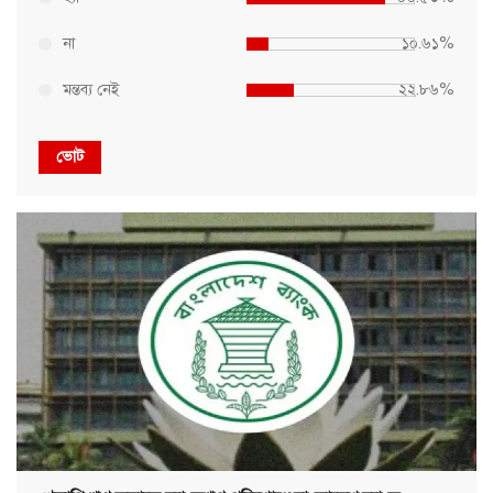
না
১০.৬১%
মন্তব্য নেই
২২.৮৬%
ভোট