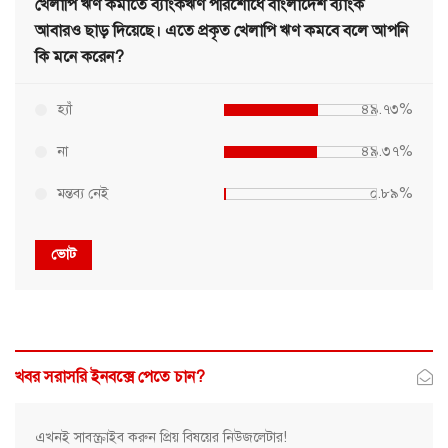
খেলাপি ঋণ কমাতে ব্যাংকঋণ পরিশোধে বাংলাদেশ ব্যাংক
আবারও ছাড় দিয়েছে। এতে প্রকৃত খেলাপি ঋণ কমবে বলে আপনি
কি মনে করেন?
হ্যাঁ
৪৯.৭৩%
না
৪৯.৩৭%
মন্তব্য নেই
০.৮৯%
ভোট
খবর সরাসরি ইনবক্সে পেতে চান?
এখনই সাবস্ক্রাইব করুন প্রিয় বিষয়ের নিউজলেটার!