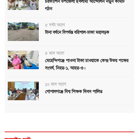
চরফ্যাশন উপজেলা ইসলামী আন্দোলন নতুন কমিটি
গঠন
৫ ঘন্টা আগে
টানা বর্ষনে বিপর্যস্ত বরিশাল-ঢাকা মহাসড়ক
৪ মাস আগে
মেহেন্দিগঞ্জে পাওনা টাকা চাওয়াকে কেন্দ্র উভয় পক্ষের
সংঘর্ষ, নিহত-১, আহত-৩।
১০ মাস আগে
গোপালগঞ্জে বিশ্ব শিক্ষক দিবস পালিত