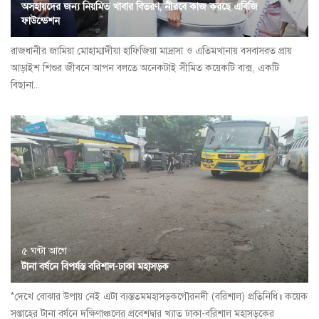
অসহায়দের জন্য নিয়মিত খাবার বিতরণ, নীরবে কাজ করছে এবিজি
ফাউন্ডেশন
রাজধানীর জামিয়া মোহাম্মাদীয়া হাফিজিয়া মাদ্রাসা ও এতিমখানায় বসবাসরত প্রায়
আড়াইশ শিশুর জীবনে আপন বলতে অনেকটাই সীমিত কয়েকটি বাক্স, একটি
বিছানা...
৫ ঘন্টা আগে
টানা বর্ষনে বিপর্যস্ত বরিশাল-ঢাকা মহাসড়ক
*দেখে বোঝার উপায় নেই এটা ব্যস্ততমমহাসড়কগৌরনদী (বরিশাল) প্রতিনিধি॥ কয়েক
সপ্তাহের টানা বর্ষনে দক্ষিণাঞ্চলের প্রবেশদ্বার খ্যাত ঢাকা-বরিশাল মহাসড়কের