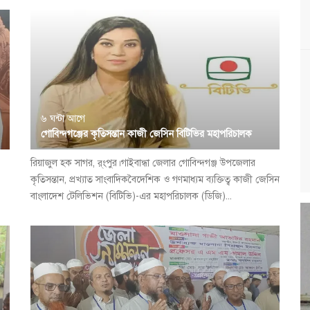
৬ ঘন্টা আগে
গোবিন্দগঞ্জের কৃতিসন্তান কাজী জেসিন বিটিভির মহাপরিচালক
রিয়াজুল হক সাগর, র্ংপুর।গাইবান্ধা জেলার গোবিন্দগঞ্জ উপজেলার
কৃতিসন্তান, প্রখ্যাত সাংবাদিকবৈদেশিক ও গণমাধ্যম ব্যক্তিত্ব কাজী জেসিন
বাংলাদেশ টেলিভিশন (বিটিভি)-এর মহাপরিচালক (ডিজি)...