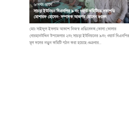
৬ ঘন্টা আগে
সাচড়া ইউনিয়ন বিএনপির ৯ নং ওয়ার্ড কমিটিতে সভাপতি
মোশারফ হোসেন- সম্পাদক আজগর হোসেন রুবেল
মোঃ সাইফুল ইসলাম আকাশ নিজস্ব প্রতিবেদক,ভোলা:ভোলার
বোরহানউদ্দিন উপজেলার ২নং সাচড়া ইউনিয়নের ৯নং ওয়ার্ড বিএনপি
মূল দলের নতুন কমিটি গঠন করা হয়েছে।শুক্রবার...