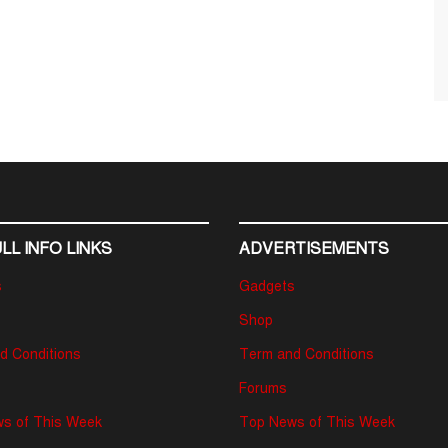
LL INFO LINKS
ADVERTISEMENTS
s
Gadgets
Shop
d Conditions
Term and Conditions
Forums
s of This Week
Top News of This Week