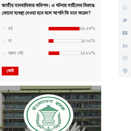
জাতীয় মানবাধিকার কমিশন। এ ঘটনায় দায়ীদের বিরুদ্ধে
কোনো ব্যবস্থা নেওয়া হবে বলে আপনি কি মনে করেন?
হ্যাঁ
৬৬.৫৩%
না
১০.৬১%
মন্তব্য নেই
২২.৮৬%
ভোট