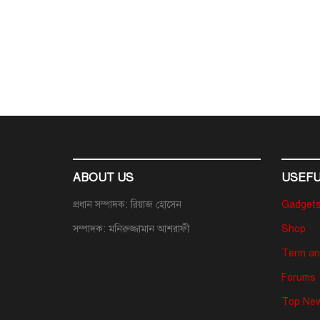
ABOUT US
USEFU
প্রধান সম্পাদক: রিয়াজ হোসেন
Gadget
সম্পাদক: মনিরুজ্জামান আশরাফী
Shop
Term an
Forums
Top New