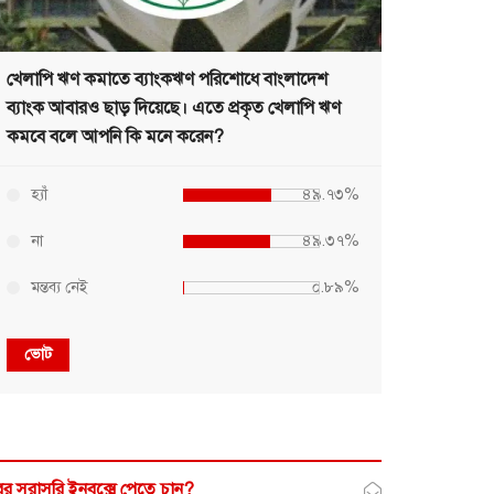
খেলাপি ঋণ কমাতে ব্যাংকঋণ পরিশোধে বাংলাদেশ
ব্যাংক আবারও ছাড় দিয়েছে। এতে প্রকৃত খেলাপি ঋণ
কমবে বলে আপনি কি মনে করেন?
হ্যাঁ
৪৯.৭৩%
না
৪৯.৩৭%
মন্তব্য নেই
০.৮৯%
ভোট
র সরাসরি ইনবক্সে পেতে চান?