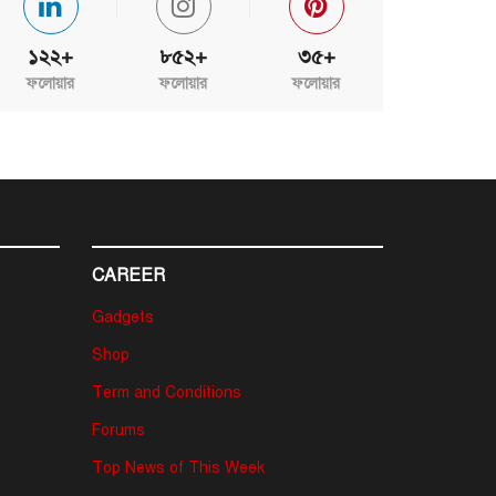
১২২+
৮৫২+
৩৫+
ফলোয়ার
ফলোয়ার
ফলোয়ার
CAREER
Gadgets
Shop
Term and Conditions
Forums
Top News of This Week