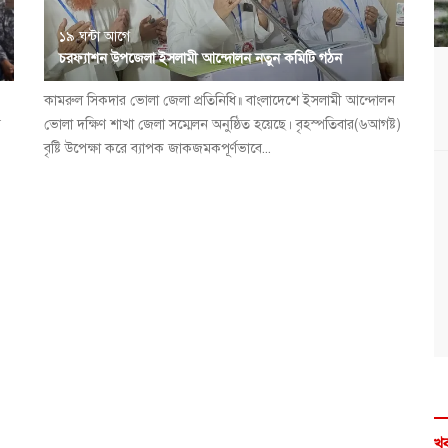
১৯ ঘন্টা আগে
চরফ্যাশন উপজেলা ইসলামী আন্দোলন নতুন কমিটি গঠন
কামরুল সিকদার ভোলা জেলা প্রতিনিধি॥ বাংলাদেশে ইসলামী আন্দোলন
র
ভোলা দক্ষিণ শাখা জেলা সম্মেলন অনুষ্ঠিত হয়েছে। বৃহস্পতিবার(৬আগষ্ট)
বৃষ্টি উপেক্ষা করে ব্যাপক জাকজমকপূর্ণভাবে...
খব